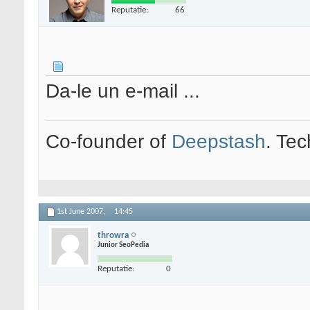
Reputatie:
66
Da-le un e-mail ...
Co-founder of
Deepstash
. Tec
1st June 2007,
14:45
throwra
Junior SeoPedia
Reputatie:
0