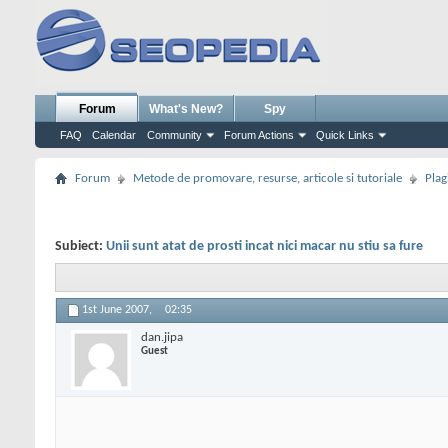
Forum
What's New?
Spy
FAQ
Calendar
Community
Forum Actions
Quick Links
Forum
Metode de promovare, resurse, articole si tutoriale
Plag
Subiect:
Unii sunt atat de prosti incat nici macar nu stiu sa fure
1st June 2007,
02:35
dan.jipa
Guest