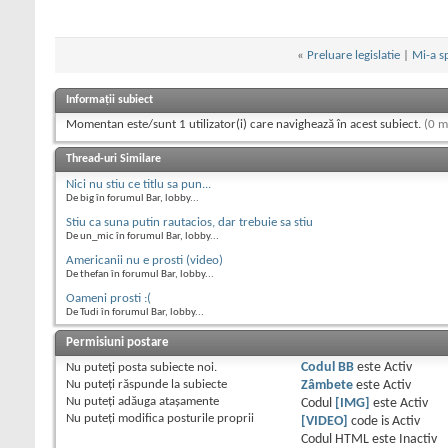
«
Preluare legislatie
|
Mi-a sp
Informații subiect
Momentan este/sunt 1 utilizator(i) care navighează în acest subiect.
(0 m
Thread-uri Similare
Nici nu stiu ce titlu sa pun...
De big în forumul Bar, lobby...
Stiu ca suna putin rautacios, dar trebuie sa stiu
De un_mic în forumul Bar, lobby...
Americanii nu e prosti (video)
De thefan în forumul Bar, lobby...
Oameni prosti :(
De Tudi în forumul Bar, lobby...
Permisiuni postare
Nu puteţi
posta subiecte noi.
Codul BB
este
Activ
Nu puteţi
răspunde la subiecte
Zâmbete
este
Activ
Nu puteţi
adăuga ataşamente
Codul
[IMG]
este
Activ
Nu puteţi
modifica posturile proprii
[VIDEO]
code is
Activ
Codul HTML este
Inactiv