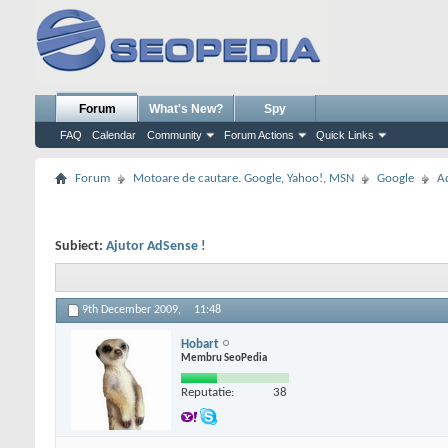
Forum
What's New?
Spy
FAQ
Calendar
Community
Forum Actions
Quick Links
Forum
Motoare de cautare. Google, Yahoo!, MSN
Google
A
Subiect:
Ajutor AdSense !
9th December 2009,
11:48
Hobart
Membru SeoPedia
Reputatie:
38