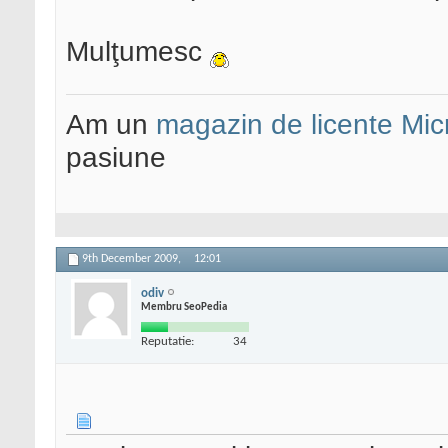
Mulţumesc
Am un
magazin de licente Mic
pasiune
9th December 2009,
12:01
odiv
Membru SeoPedia
Reputatie:
34