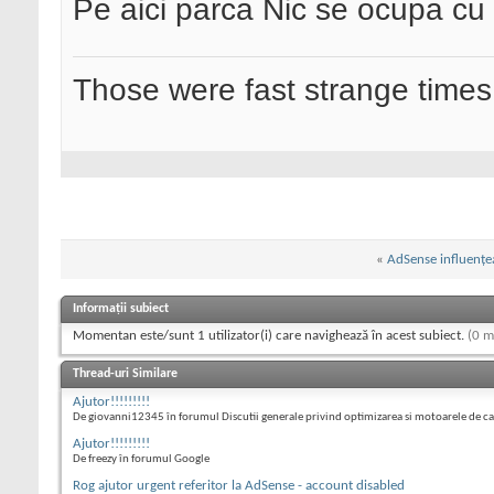
Pe aici parca Nic se ocupa cu
Those were fast strange times
«
AdSense influenţe
Informații subiect
Momentan este/sunt 1 utilizator(i) care navighează în acest subiect.
(0 m
Thread-uri Similare
Ajutor!!!!!!!!!
De giovanni12345 în forumul Discutii generale privind optimizarea si motoarele de c
Ajutor!!!!!!!!!
De freezy în forumul Google
Rog ajutor urgent referitor la AdSense - account disabled