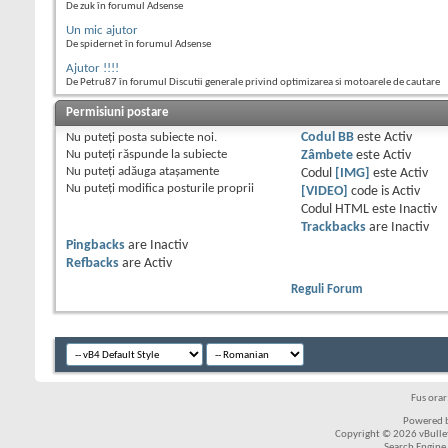
De zuk în forumul Adsense
Un mic ajutor
De spidernet în forumul Adsense
Ajutor !!!!
De Petru87 în forumul Discutii generale privind optimizarea si motoarele de cautare
Permisiuni postare
Nu puteţi
posta subiecte noi.
Codul BB
este
Activ
Nu puteţi
răspunde la subiecte
Zâmbete
este
Activ
Nu puteţi
adăuga ataşamente
Codul
[IMG]
este
Activ
Nu puteţi
modifica posturile proprii
[VIDEO]
code is
Activ
Codul HTML este
Inactiv
Trackbacks
are
Inactiv
Pingbacks
are
Inactiv
Refbacks
are
Activ
Reguli Forum
Fus ora
Powered b
Copyright © 2026 vBulleti
Search Engine