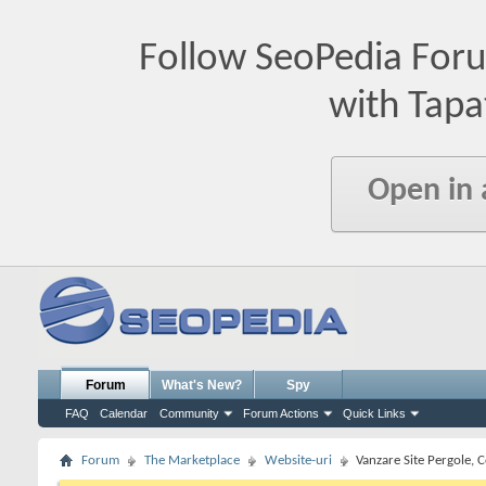
Follow SeoPedia For
with Tapa
Open in
Forum
What's New?
Spy
FAQ
Calendar
Community
Forum Actions
Quick Links
Forum
The Marketplace
Website-uri
Vanzare Site Pergole, C