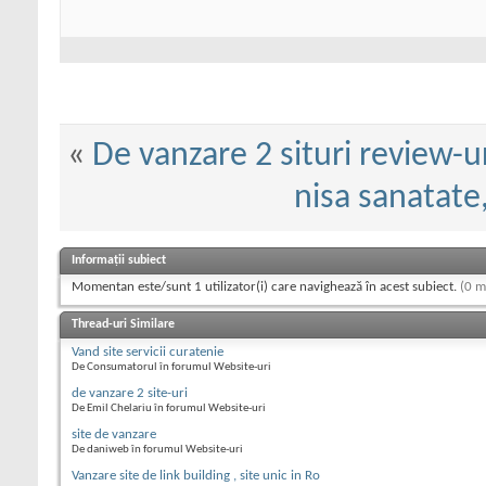
«
De vanzare 2 situri review-ur
nisa sanatate
Informații subiect
Momentan este/sunt 1 utilizator(i) care navighează în acest subiect.
(0 m
Thread-uri Similare
Vand site servicii curatenie
De Consumatorul în forumul Website-uri
de vanzare 2 site-uri
De Emil Chelariu în forumul Website-uri
site de vanzare
De daniweb în forumul Website-uri
Vanzare site de link building , site unic in Ro