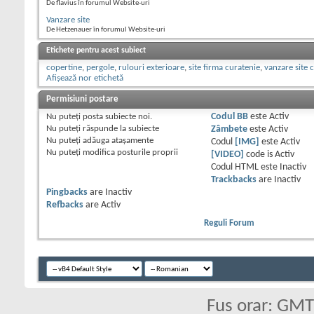
De flavius în forumul Website-uri
Vanzare site
De Hetzenauer în forumul Website-uri
Etichete pentru acest subiect
copertine
,
pergole
,
rulouri exterioare
,
site firma curatenie
,
vanzare site 
Afișează nor etichetă
Permisiuni postare
Nu puteţi
posta subiecte noi.
Codul BB
este
Activ
Nu puteţi
răspunde la subiecte
Zâmbete
este
Activ
Nu puteţi
adăuga ataşamente
Codul
[IMG]
este
Activ
Nu puteţi
modifica posturile proprii
[VIDEO]
code is
Activ
Codul HTML este
Inactiv
Trackbacks
are
Inactiv
Pingbacks
are
Inactiv
Refbacks
are
Activ
Reguli Forum
Fus orar: GM