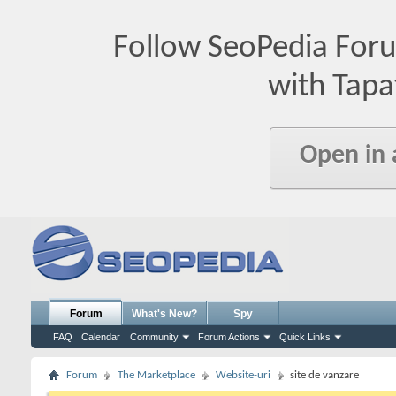
Follow SeoPedia For
with Tapa
Open in
Forum
What's New?
Spy
FAQ
Calendar
Community
Forum Actions
Quick Links
Forum
The Marketplace
Website-uri
site de vanzare