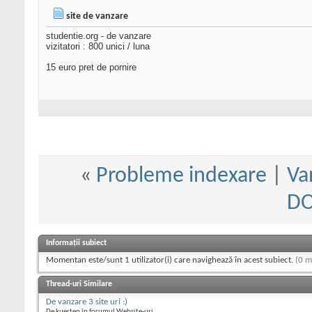
site de vanzare
studentie.org - de vanzare
vizitatori : 800 unici / luna
15 euro pret de pornire
«
Probleme indexare
|
Va
D
Informații subiect
Momentan este/sunt 1 utilizator(i) care navighează în acest subiect.
(0 m
Thread-uri Similare
De vanzare 3 site uri :)
De kuerten în forumul Website-uri