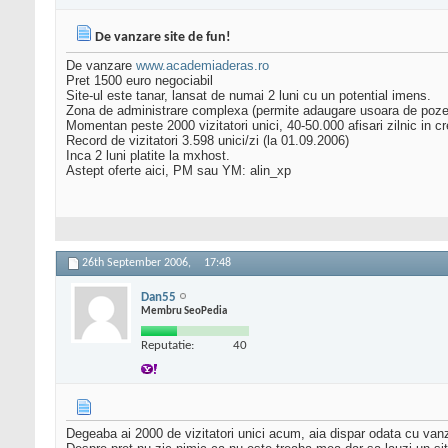
De vanzare site de fun!
De vanzare
www.academiaderas.ro
Pret 1500 euro negociabil
Site-ul este tanar, lansat de numai 2 luni cu un potential imens.
Zona de administrare complexa (permite adaugare usoara de poze,
Momentan peste 2000 vizitatori unici, 40-50.000 afisari zilnic in cr
Record de vizitatori 3.598 unici/zi (la 01.09.2006)
Inca 2 luni platite la mxhost.
Astept oferte aici, PM sau YM: alin_xp
26th September 2006,
17:48
Dan55
Membru SeoPedia
Reputatie:
40
Degeaba ai 2000 de vizitatori unici acum, aia dispar odata cu vanz