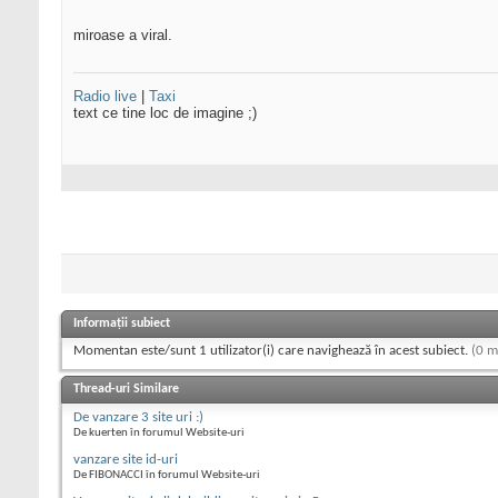
miroase a viral.
Radio live
|
Taxi
text ce tine loc de imagine ;)
Informații subiect
Momentan este/sunt 1 utilizator(i) care navighează în acest subiect.
(0 m
Thread-uri Similare
De vanzare 3 site uri :)
De kuerten în forumul Website-uri
vanzare site id-uri
De FIBONACCI în forumul Website-uri