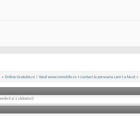
«
Online-Gratuite.ro
|
Vand www.romobile.ro + contact la persoana care l-a facut
»
embrii și 1 vizitatori)