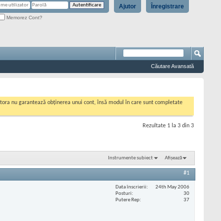
Ajutor
Înregistrare
Memorez Cont?
Căutare Avansată
cestora nu garantează obținerea unui cont, însă modul în care sunt completate
Rezultate 1 la 3 din 3
Instrumente subiect
Afișează
#1
Data înscrierii
24th May 2006
Posturi
30
Putere Rep
37