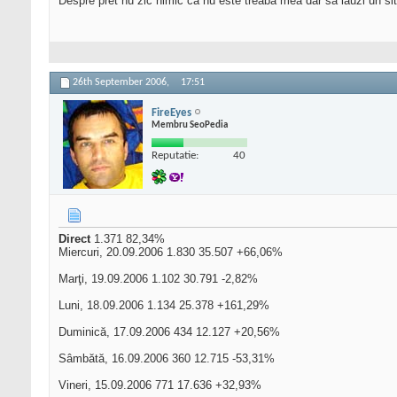
Despre pret nu zic nimic ca nu este treaba mea dar sa lauzi un si
26th September 2006,
17:51
FireEyes
Membru SeoPedia
Reputatie:
40
Direct
1.371 82,34%
Miercuri, 20.09.2006 1.830 35.507 +66,06%
Marţi, 19.09.2006 1.102 30.791 -2,82%
Luni, 18.09.2006 1.134 25.378 +161,29%
Duminică, 17.09.2006 434 12.127 +20,56%
Sâmbătă, 16.09.2006 360 12.715 -53,31%
Vineri, 15.09.2006 771 17.636 +32,93%