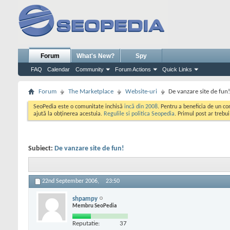
Forum
What's New?
Spy
FAQ
Calendar
Community
Forum Actions
Quick Links
Forum
The Marketplace
Website-uri
De vanzare site de fun!
SeoPedia este o comunitate inchisă
incă din 2008
. Pentru a beneficia de un c
ajută la obținerea acestuia.
Regulile si politica Seopedia
. Primul post ar trebu
Subiect:
De vanzare site de fun!
22nd September 2006,
23:50
shpampy
Membru SeoPedia
Reputatie:
37