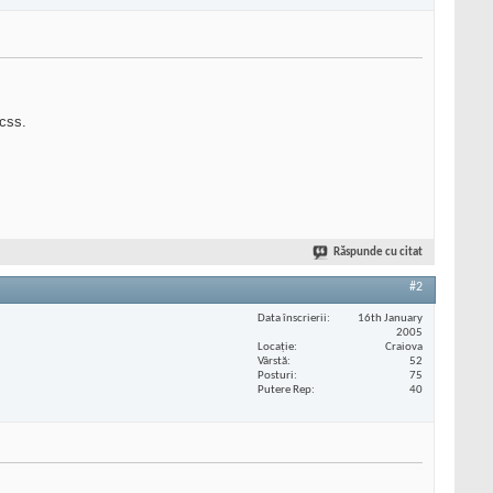
 css.
Răspunde cu citat
#2
Data înscrierii
16th January
2005
Locaţie
Craiova
Vârstă
52
Posturi
75
Putere Rep
40