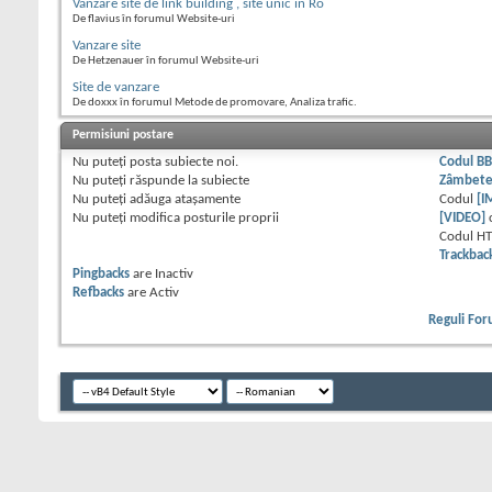
Vanzare site de link building , site unic in Ro
De flavius în forumul Website-uri
Vanzare site
De Hetzenauer în forumul Website-uri
Site de vanzare
De doxxx în forumul Metode de promovare, Analiza trafic.
Permisiuni postare
Nu puteţi
posta subiecte noi.
Codul B
Nu puteţi
răspunde la subiecte
Zâmbet
Nu puteţi
adăuga ataşamente
Codul
[I
Nu puteţi
modifica posturile proprii
[VIDEO]
Codul H
Trackbac
Pingbacks
are
Inactiv
Refbacks
are
Activ
Reguli Fo