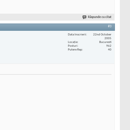
Răspunde cu citat
#3
Data înscrierii
22nd October
2005
Locaţie
Bucuresti
Posturi
962
Putere Rep
40