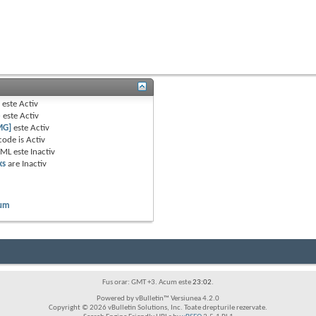
B
este
Activ
e
este
Activ
MG]
este
Activ
code is
Activ
TML este
Inactiv
ks
are
Inactiv
rum
Fus orar: GMT +3. Acum este
23:02
.
Powered by vBulletin™ Versiunea 4.2.0
Copyright © 2026 vBulletin Solutions, Inc. Toate drepturile rezervate.