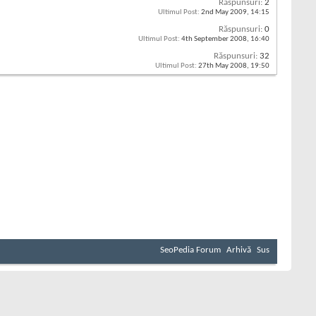
Răspunsuri:
2
Ultimul Post:
2nd May 2009,
14:15
Răspunsuri:
0
Ultimul Post:
4th September 2008,
16:40
Răspunsuri:
32
Ultimul Post:
27th May 2008,
19:50
SeoPedia Forum
Arhivă
Sus