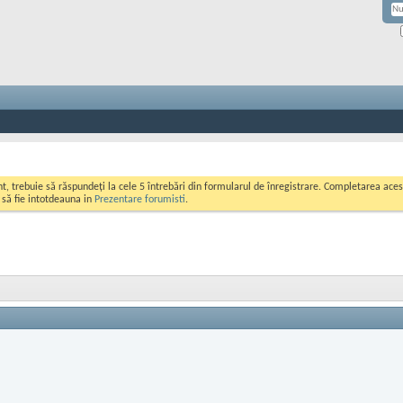
ont, trebuie să răspundeți la cele 5 întrebări din formularul de înregistrare. Completarea a
i să fie intotdeauna in
Prezentare forumisti
.