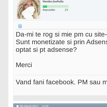
Membru SeoPedia
Reputatie:
23
Da-mi te rog si mie pm cu site-
Sunt monetizate si prin Adsen
optat si pt adsense?
Merci
Vand fani facebook. PM sau 
9th March 2017,
11:50