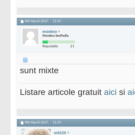
9th March 2017,
11:15
enzoloco
Membru SeoPedia
Reputatie:
21
sunt mixte
Listare articole gratuit
aici
si
ai
9th March 2017,
11:19
nrb220