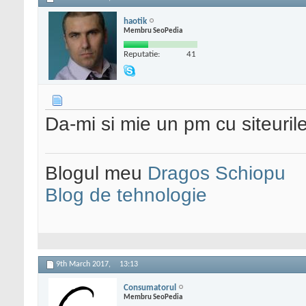
haotik
Membru SeoPedia
Reputatie:
41
Da-mi si mie un pm cu siteurile
Blogul meu
Dragos Schiopu
Blog de tehnologie
9th March 2017,
13:13
Consumatorul
Membru SeoPedia