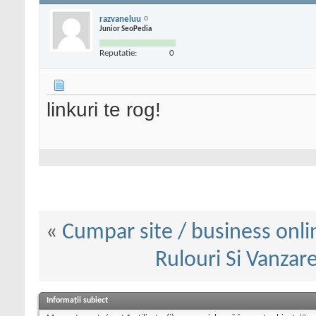
razvaneluu
Junior SeoPedia
Reputatie:
0
linkuri te rog!
«
Cumpar site / business onli
Rulouri Si Vanzare
Informații subiect