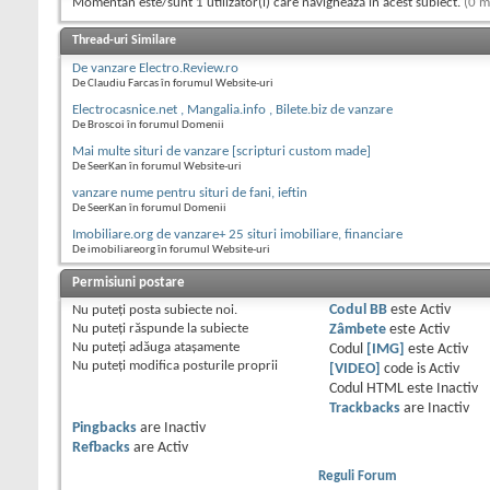
Momentan este/sunt 1 utilizator(i) care navighează în acest subiect.
(0 m
Thread-uri Similare
De vanzare Electro.Review.ro
De Claudiu Farcas în forumul Website-uri
Electrocasnice.net , Mangalia.info , Bilete.biz de vanzare
De Broscoi în forumul Domenii
Mai multe situri de vanzare [scripturi custom made]
De SeerKan în forumul Website-uri
vanzare nume pentru situri de fani, ieftin
De SeerKan în forumul Domenii
Imobiliare.org de vanzare+ 25 situri imobiliare, financiare
De imobiliareorg în forumul Website-uri
Permisiuni postare
Nu puteţi
posta subiecte noi.
Codul BB
este
Activ
Nu puteţi
răspunde la subiecte
Zâmbete
este
Activ
Nu puteţi
adăuga ataşamente
Codul
[IMG]
este
Activ
Nu puteţi
modifica posturile proprii
[VIDEO]
code is
Activ
Codul HTML este
Inactiv
Trackbacks
are
Inactiv
Pingbacks
are
Inactiv
Refbacks
are
Activ
Reguli Forum