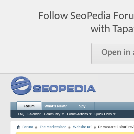
Follow SeoPedia For
with Tapa
Open in
Forum
What's New?
Spy
FAQ
Calendar
Community
Forum Actions
Quick Links
Forum
The Marketplace
Website-uri
De vanzare 2 situri rev