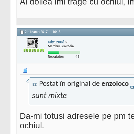
Al doilea imi trage cu ochiul, im
9th March 2017,
16:13
edy12006
Membru SeoPedia
Reputatie:
43
Postat în original de
enzoloco
sunt mixte
Da-mi totusi adresele pe pm te
ochiul.