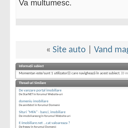
Va multumesc.
«
Site auto
|
Vand maga
Informații subiect
Momentan este/sunt 1 utilizator(i) care navighează în acest subiect.
(0 m
Thread-uri Similare
De vanzare portal imobiliare
De StarNET în forumul Website-uri
domeniu imobiliare
De anntidot în forumul Domenii
Situri "MFA" - banci, imobiliare
De imobiliareorg în forumul Website-uri
E-imobiliare.net ...cat valoareaza ?
De freezy în forumul Domenii