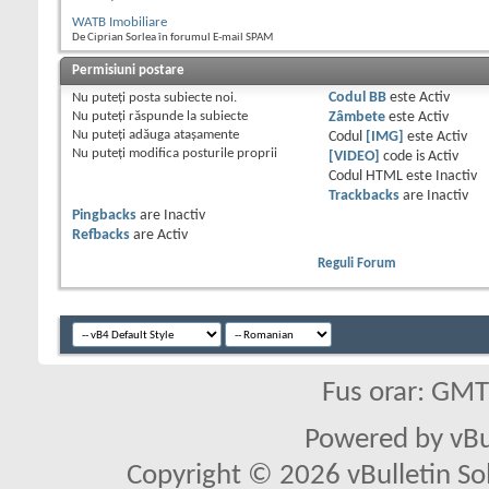
WATB Imobiliare
De Ciprian Sorlea în forumul E-mail SPAM
Permisiuni postare
Nu puteţi
posta subiecte noi.
Codul BB
este
Activ
Nu puteţi
răspunde la subiecte
Zâmbete
este
Activ
Nu puteţi
adăuga ataşamente
Codul
[IMG]
este
Activ
Nu puteţi
modifica posturile proprii
[VIDEO]
code is
Activ
Codul HTML este
Inactiv
Trackbacks
are
Inactiv
Pingbacks
are
Inactiv
Refbacks
are
Activ
Reguli Forum
Fus orar: GM
Powered by vBu
Copyright © 2026 vBulletin Solu