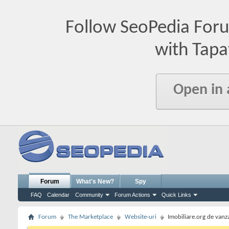
Follow SeoPedia For
with Tapa
Open in
Forum
What's New?
Spy
FAQ
Calendar
Community
Forum Actions
Quick Links
Forum
The Marketplace
Website-uri
Imobiliare.org de vanza