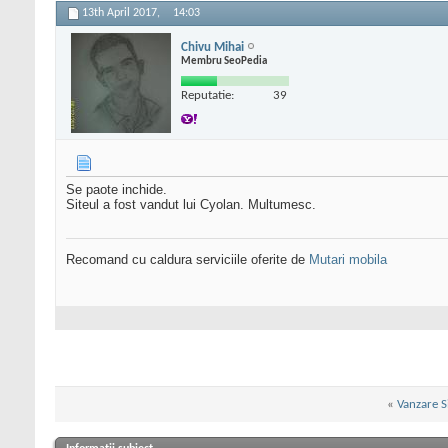
13th April 2017,
14:03
Chivu Mihai
Membru SeoPedia
Reputatie:
39
Se paote inchide.
Siteul a fost vandut lui Cyolan. Multumesc.
Recomand cu caldura serviciile oferite de
Mutari mobila
«
Vanzare Si