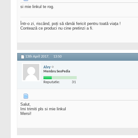
si mie linkul te rog.
Într-o zi, riscând, poți să rămâi fericit pentru toată viața !
Contează ce produci nu cine pretinzi a fi.
13th April 2017,
13:50
Alvy
Membru SeoPedia
Reputatie:
31
Salut,
Imi trimiti pls si mie linkul
Mersi!