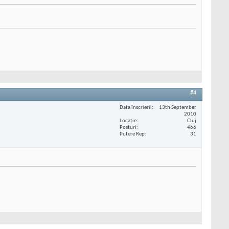
#4
Data înscrierii
13th September
2010
Locaţie
Cluj
Posturi
466
Putere Rep
31