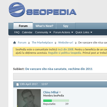
Forum
What's New?
Spy
FAQ
Calendar
Community
Forum Actions
Quick Links
Forum
The Marketplace
Website-uri
De vanzare site nisa s
SeoPedia este o comunitate inchisă
incă din 2008
. Pentru a beneficia de un c
ajută la obținerea acestuia.
Regulile si politica Seopedia
. Primul post ar trebu
Subiect:
De vanzare site nisa sanatate, vechime din 2011
13th April 2017,
12:07
Chivu Mihai
Membru SeoPedia
Reputatie:
39