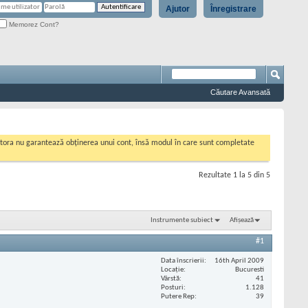
Ajutor
Înregistrare
Memorez Cont?
Căutare Avansată
cestora nu garantează obținerea unui cont, însă modul în care sunt completate
Rezultate 1 la 5 din 5
Instrumente subiect
Afișează
#1
Data înscrierii
16th April 2009
Locaţie
Bucuresti
Vârstă
41
Posturi
1.128
Putere Rep
39