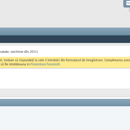
anatate, vechime din 2011
ont, trebuie să răspundeți la cele 5 întrebări din formularul de înregistrare. Completarea a
i să fie intotdeauna in
Prezentare forumisti
.