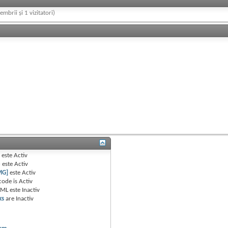
embrii și 1 vizitatori)
B
este
Activ
e
este
Activ
MG]
este
Activ
code is
Activ
TML este
Inactiv
ks
are
Inactiv