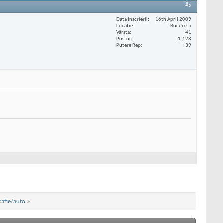
#5
Data înscrierii
16th April 2009
Locaţie
Bucuresti
Vârstă
41
Posturi
1.128
Putere Rep
39
catie/auto
»