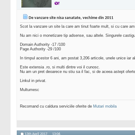
De vanzare site nisa sanatate, vechime din 2011
Scot la vanzare un site la care am tinut foarte mult, si cu care am 
Nu am nici o monetizare tip adsense, sau altele. Singurele castiguri
Domain Authority -17 /100
Page Authority -29 /100
In timpul acestor 6 ani, am postat 3,206 articole, unele unice iar a
Este extensia .ro, si multi dintre voi il cunosc.
Nu am un pret deoarece nu stiu sa il fac, si de aceea astept oferte
Linkul in privat.
Multumesc
Recomand cu caldura serviciile oferite de
Mutari mobila
13th April 2017,
13:06