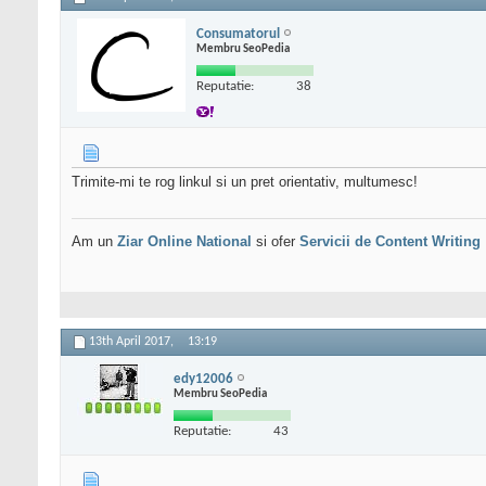
Consumatorul
Membru SeoPedia
Reputatie:
38
Trimite-mi te rog linkul si un pret orientativ, multumesc!
Am un
Ziar Online
National
si ofer
Servicii de Content Writing
13th April 2017,
13:19
edy12006
Membru SeoPedia
Reputatie:
43