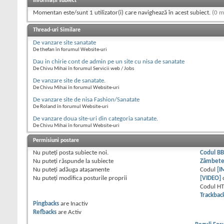
Informații subiect
Momentan este/sunt 1 utilizator(i) care navighează în acest subiect.
(0 m
Thread-uri Similare
De vanzare site sanatate
De thefan în forumul Website-uri
Dau in chirie cont de admin pe un site cu nisa de sanatate
De Chivu Mihai în forumul Servicii web / Jobs
De vanzare site de sanatate.
De Chivu Mihai în forumul Website-uri
De vanzare site de nisa Fashion/Sanatate
De Roland în forumul Website-uri
De vanzare doua site-uri din categoria sanatate.
De Chivu Mihai în forumul Website-uri
Permisiuni postare
Nu puteţi
posta subiecte noi.
Codul B
Nu puteţi
răspunde la subiecte
Zâmbet
Nu puteţi
adăuga ataşamente
Codul
[I
Nu puteţi
modifica posturile proprii
[VIDEO]
Codul H
Trackbac
Pingbacks
are
Inactiv
Refbacks
are
Activ