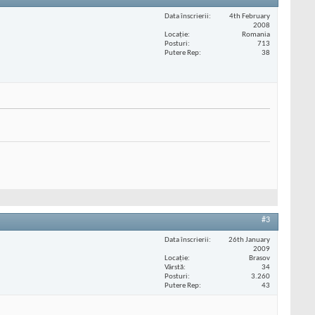
Data înscrierii
4th February
2008
Locaţie
Romania
Posturi
713
Putere Rep
38
#3
Data înscrierii
26th January
2009
Locaţie
Brasov
Vârstă
34
Posturi
3.260
Putere Rep
43