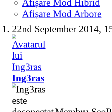
Afișare Mod Hibrid
Afișare Mod Arbore
22nd September 2014,
1
Ing3ras
Membru SeoP