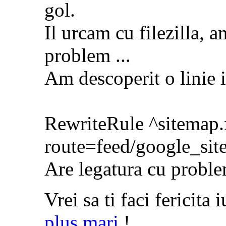
gol.
Il urcam cu filezilla, 
problem ...
Am descoperit o linie i
RewriteRule ^sitemap
route=feed/google_sit
Are legatura cu probl
Vrei sa ti faci fericita
plus mari
!