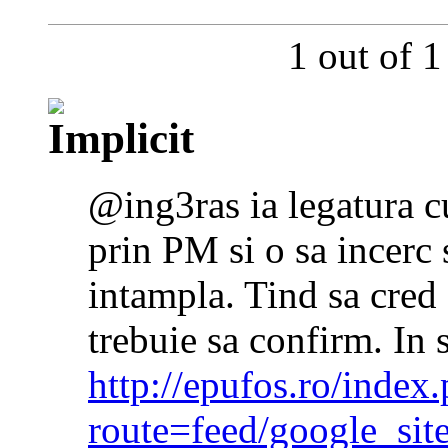
1 out of 1
@ing3ras ia legatura 
prin PM si o sa incerc 
intampla. Tind sa cred 
trebuie sa confirm. In 
http://epufos.ro/index
route=feed/google_si