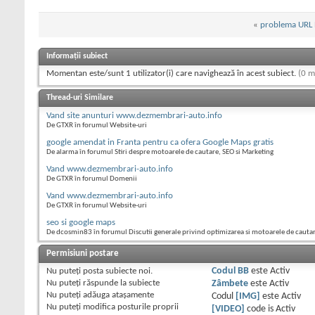
«
problema URL 
Informații subiect
Momentan este/sunt 1 utilizator(i) care navighează în acest subiect.
(0 m
Thread-uri Similare
Vand site anunturi www.dezmembrari-auto.info
De GTXR în forumul Website-uri
google amendat in Franta pentru ca ofera Google Maps gratis
De alarma în forumul Stiri despre motoarele de cautare, SEO si Marketing
Vand www.dezmembrari-auto.info
De GTXR în forumul Domenii
Vand www.dezmembrari-auto.info
De GTXR în forumul Website-uri
seo si google maps
De dcosmin83 în forumul Discutii generale privind optimizarea si motoarele de cauta
Permisiuni postare
Nu puteţi
posta subiecte noi.
Codul BB
este
Activ
Nu puteţi
răspunde la subiecte
Zâmbete
este
Activ
Nu puteţi
adăuga ataşamente
Codul
[IMG]
este
Activ
Nu puteţi
modifica posturile proprii
[VIDEO]
code is
Activ