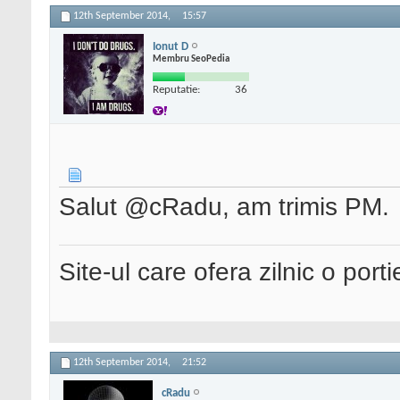
12th September 2014,
15:57
Ionut D
Membru SeoPedia
Reputatie:
36
Salut @cRadu, am trimis PM.
Site-ul care ofera zilnic o port
12th September 2014,
21:52
cRadu