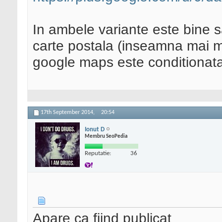
In ambele variante este bine sa
carte postala (inseamna mai mu
google maps este conditionata
17th September 2014,
20:54
Ionut D
Membru SeoPedia
Reputatie:
36
Apare ca fiind publicat