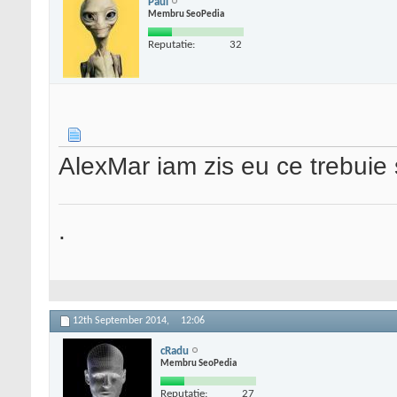
Paul
Membru SeoPedia
Reputatie:
32
AlexMar iam zis eu ce trebuie s
.
12th September 2014,
12:06
cRadu
Membru SeoPedia
Reputatie:
27