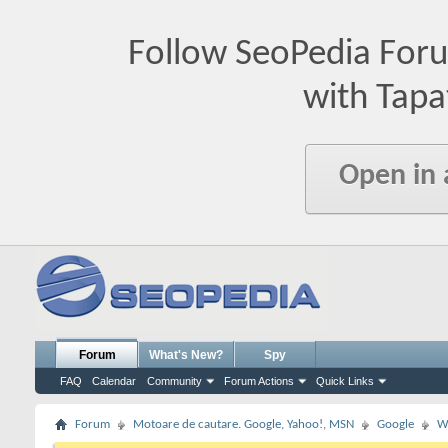
Follow SeoPedia For
with Tapa
Open in
Forum
What's New?
Spy
FAQ
Calendar
Community
Forum Actions
Quick Links
Forum
Motoare de cautare. Google, Yahoo!, MSN
Google
W