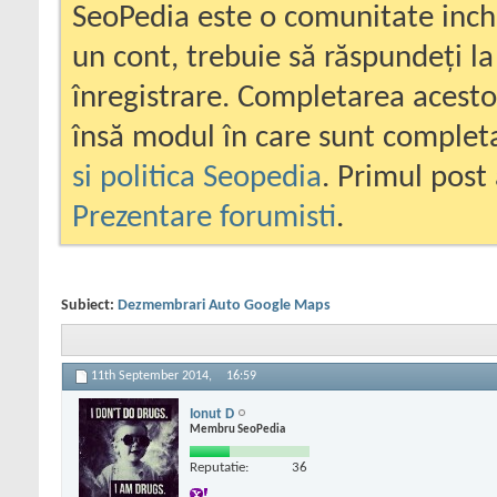
SeoPedia este o comunitate inc
un cont, trebuie să răspundeți la
înregistrare. Completarea acesto
însă modul în care sunt completa
si politica Seopedia
. Primul post 
Prezentare forumisti
.
Subiect:
Dezmembrari Auto Google Maps
11th September 2014,
16:59
Ionut D
Membru SeoPedia
Reputatie:
36