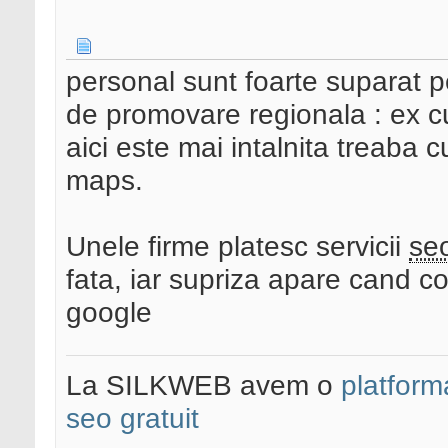
personal sunt foarte suparat 
de promovare regionala : ex cu
aici este mai intalnita treaba c
maps.
Unele firme platesc servicii
se
fata, iar supriza apare cand co
google
La SILKWEB avem o
platfor
seo gratuit