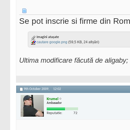
Se pot inscrie si firme din Ro
Imagini atașate
cautare google.png
(59,5 KB, 24 afișări)
Ultima modificare făcută de aligaby
9th October 2009,
12:02
Krumel
Ambasador
Reputatie:
72