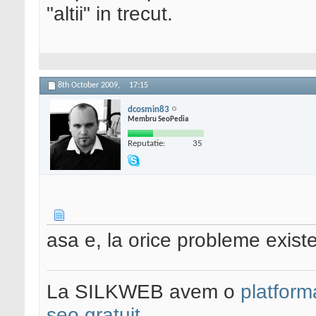
"altii" in trecut.
8th October 2009,
17:15
dcosmin83
Membru SeoPedia
Reputatie:
35
asa e, la orice probleme existe
La SILKWEB avem o
platfor
seo gratuit