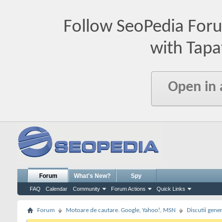
Follow SeoPedia For
with Tapa
Open in
Forum
What's New?
Spy
FAQ
Calendar
Community
Forum Actions
Quick Links
Forum
Motoare de cautare. Google, Yahoo!, MSN
Discutii gene