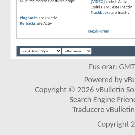
Nu puteţi
modifica posturile proprii
[VIDEO]
code is
Activ
Codul HTML este
Inactiv
Trackbacks
are
Inactiv
Pingbacks
are
Inactiv
Refbacks
are
Activ
Reguli Forum
Fus orar: GM
Powered by vBu
Copyright © 2026 vBulletin Solu
Search Engine Frien
Traducere vBullet
Copyright 