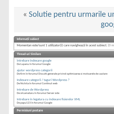
«
Solutie pentru urmarile un
goo
Informații subiect
Momentan este/sunt 1 utilizator(i) care navighează în acest subiect.
(0 m
Thread-uri Similare
intrebare indexare google
De Lupanu în forumul Google
ajutor wordpress categorii
De Krm în forumul Discutii generale privind optimizarea si motoarele de cautare
Indexare categorii / taguri Wordpress ?
De Nichita în forumul Continut web
Intrebare de Wordpress
De silcamataru în forumul Server side
Intrebare in legatura cu indexare fisierelor XML
De papu123 în forumul Google
Permisiuni postare