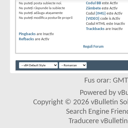
Nu puteţi
posta subiecte noi.
Codul BB
este
Activ
Nu puteţi
răspunde la subiecte
Zâmbete
este
Activ
Nu puteţi
adăuga ataşamente
Codul
[IMG]
este
Activ
Nu puteţi
modifica posturile proprii
[VIDEO]
code is
Activ
Codul HTML este
Inactiv
Trackbacks
are
Inactiv
Pingbacks
are
Inactiv
Refbacks
are
Activ
Reguli Forum
Fus orar: GM
Powered by vBu
Copyright © 2026 vBulletin Solu
Search Engine Frien
Traducere vBullet