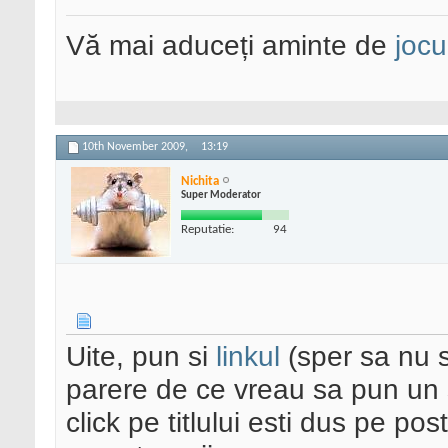
Vă mai aduceți aminte de
jocu
10th November 2009,
13:19
Nichita
Super Moderator
Reputatie:
94
Uite, pun si
linkul
(sper sa nu s
parere de ce vreau sa pun un s
click pe titlului esti dus pe pos