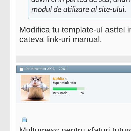
down ci in partea de sus, unul l
modul de utilizare al site-ului.
Modifica tu template-ul astfel 
cateva link-uri manual.
10th November 2009,
22:01
Nichita
Super Moderator
Reputatie:
94
Multumesc pentru sfaturi tuturo