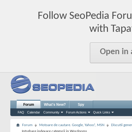
Follow SeoPedia For
with Tapa
Open in
Forum
What's New?
Spy
FAQ
Calendar
Community
Forum Actions
Quick Links
Forum
Motoare de cautare. Google, Yahoo!, MSN
Discutii gene
Intrebare indexare categorii in Wordpress