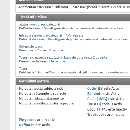
Informații subiect
Momentan este/sunt 1 utilizator(i) care navighează în acest subiect.
(0 m
Thread-uri Similare
ajutor wordpress categorii
De Krm în forumul Discutii generale privind optimizarea si motoarele de cautare
Intrebare indexare categorii in Wordpress
De Nichita în forumul Discutii generale privind optimizarea si motoarele de cautare
Sistem de taguri
De remuser în forumul Client side
Taguri: nu gaseste rezutate in baza de date dupa 2 cuvinte
De evolution în forumul Server side
Taguri
De Iskander în forumul Discutii generale privind optimizarea si motoarele de cautare
Permisiuni postare
Nu puteţi
posta subiecte noi.
Codul BB
este
Activ
Nu puteţi
răspunde la subiecte
Zâmbete
este
Activ
Nu puteţi
adăuga ataşamente
Codul
[IMG]
este
Activ
Nu puteţi
modifica posturile proprii
[VIDEO]
code is
Activ
Codul HTML este
Inactiv
Trackbacks
are
Inactiv
Pingbacks
are
Inactiv
Refbacks
are
Activ