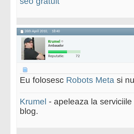
seo gratuit
26th April 2010,
18:40
Krumel
Ambasador
Reputatie:
72
Eu folosesc
Robots Meta
si nu
Krumel
- apeleaza la serviciile
blog.