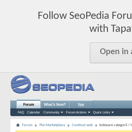
Follow SeoPedia For
with Tapa
Open in
Forum
What's New?
Spy
FAQ
Calendar
Community
Forum Actions
Quick Links
Forum
The Marketplace
Continut web
Indexare categorii /