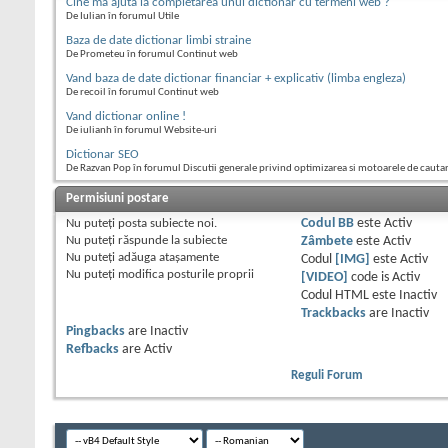
Cine ma ajuta la completarea unui dictionar cu termeni web ?
De Iulian în forumul Utile
Baza de date dictionar limbi straine
De Prometeu în forumul Continut web
Vand baza de date dictionar financiar + explicativ (limba engleza)
De recoil în forumul Continut web
Vand dictionar online !
De iulianh în forumul Website-uri
Dictionar SEO
De Razvan Pop în forumul Discutii generale privind optimizarea si motoarele de cauta
Permisiuni postare
Nu puteţi
posta subiecte noi.
Codul BB
este
Activ
Nu puteţi
răspunde la subiecte
Zâmbete
este
Activ
Nu puteţi
adăuga ataşamente
Codul
[IMG]
este
Activ
Nu puteţi
modifica posturile proprii
[VIDEO]
code is
Activ
Codul HTML este
Inactiv
Trackbacks
are
Inactiv
Pingbacks
are
Inactiv
Refbacks
are
Activ
Reguli Forum