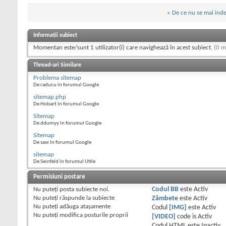
«
De ce nu se mai ind
Informații subiect
Momentan este/sunt 1 utilizator(i) care navighează în acest subiect.
(0 m
Thread-uri Similare
Problema sitemap
De raducu în forumul Google
sitemap.php
De Hobart în forumul Google
Sitemap
De ddumyy în forumul Google
Sitemap
De saw în forumul Google
sitemap
De Seinfeld în forumul Utile
Permisiuni postare
Nu puteţi
posta subiecte noi.
Codul BB
este
Activ
Nu puteţi
răspunde la subiecte
Zâmbete
este
Activ
Nu puteţi
adăuga ataşamente
Codul
[IMG]
este
Activ
Nu puteţi
modifica posturile proprii
[VIDEO]
code is
Activ
Codul HTML este
Inactiv