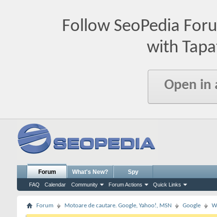
Follow SeoPedia For
with Tapa
Open in
Forum
What's New?
Spy
FAQ
Calendar
Community
Forum Actions
Quick Links
Forum
Motoare de cautare. Google, Yahoo!, MSN
Google
W