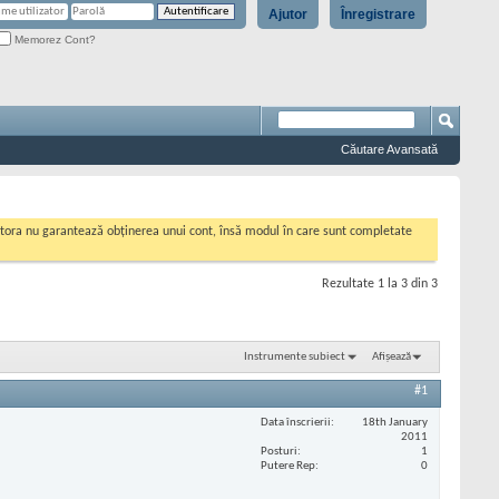
Ajutor
Înregistrare
Memorez Cont?
Căutare Avansată
cestora nu garantează obținerea unui cont, însă modul în care sunt completate
Rezultate 1 la 3 din 3
Instrumente subiect
Afișează
#1
Data înscrierii
18th January
2011
Posturi
1
Putere Rep
0