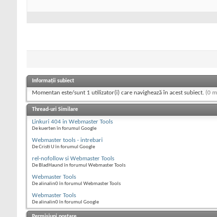
Informații subiect
Momentan este/sunt 1 utilizator(i) care navighează în acest subiect.
(0 m
Thread-uri Similare
Linkuri 404 in Webmaster Tools
De kuerten în forumul Google
Webmaster tools - intrebari
De Cristi U în forumul Google
rel-nofollow si Webmaster Tools
De BladHaund în forumul Webmaster Tools
Webmaster Tools
De alinalin0 în forumul Webmaster Tools
Webmaster Tools
De alinalin0 în forumul Google
Permisiuni postare