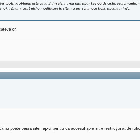
r tools. Problema este ca la 2 din ele, nu-mi mai apar keywords-urile, search-urile, in 
t ok. NU am facut nici o modificare in site, nu am schimbat host, absolut nimic.
cateva ori.
 nu poate parsa sitemap-ul pentru că accesul spre sit e restricționat de robo