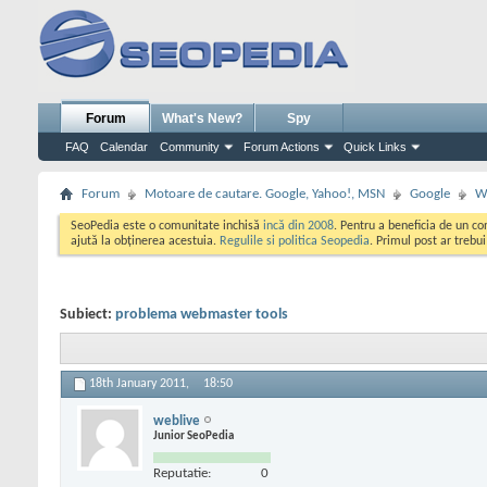
Forum
What's New?
Spy
FAQ
Calendar
Community
Forum Actions
Quick Links
Forum
Motoare de cautare. Google, Yahoo!, MSN
Google
W
SeoPedia este o comunitate inchisă
incă din 2008
. Pentru a beneficia de un c
ajută la obținerea acestuia.
Regulile si politica Seopedia
. Primul post ar trebu
Subiect:
problema webmaster tools
18th January 2011,
18:50
weblive
Junior SeoPedia
Reputatie:
0