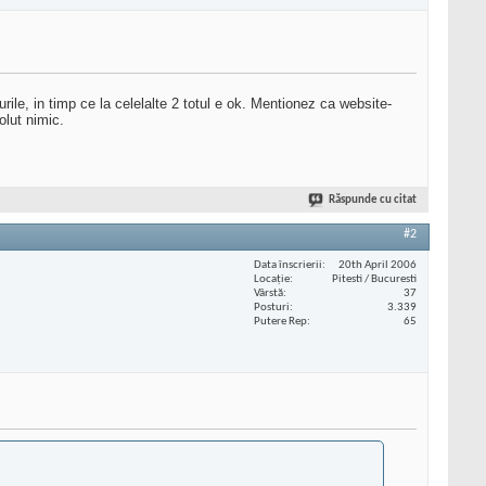
ile, in timp ce la celelalte 2 totul e ok. Mentionez ca website-
olut nimic.
Răspunde cu citat
#2
Data înscrierii
20th April 2006
Locaţie
Pitesti / Bucuresti
Vârstă
37
Posturi
3.339
Putere Rep
65