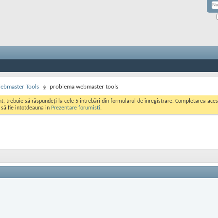
ebmaster Tools
problema webmaster tools
ont, trebuie să răspundeți la cele 5 întrebări din formularul de înregistrare. Completarea a
i să fie intotdeauna in
Prezentare forumisti
.