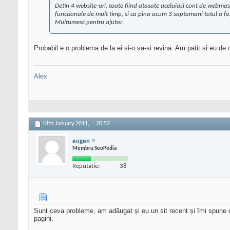
Detin 4 website-uri, toate fiind atasate aceluiasi cont de webmaste
functionale de mult timp, si ca pina acum 3 saptamani totul a fos
Multumesc pentru ajutor.
Probabil e o problema de la ei si-o sa-si revina. Am patit si eu de 
Alex
18th January 2011,
20:52
eugen
Membru SeoPedia
Reputatie:
38
Sunt ceva probleme, am adăugat și eu un sit recent și îmi spune că
pagini.