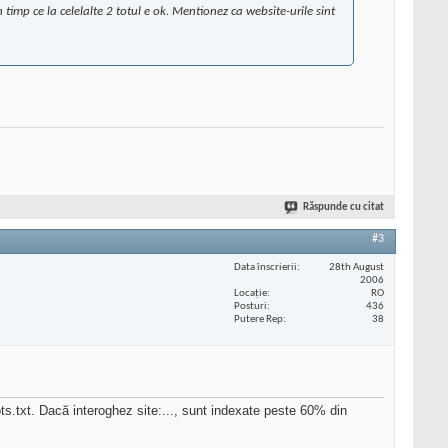
timp ce la celelalte 2 totul e ok. Mentionez ca website-urile sint
Răspunde cu citat
#3
Data înscrierii
28th August
2006
Locaţie
RO
Posturi
436
Putere Rep
38
ts.txt. Dacă interoghez site:..., sunt indexate peste 60% din