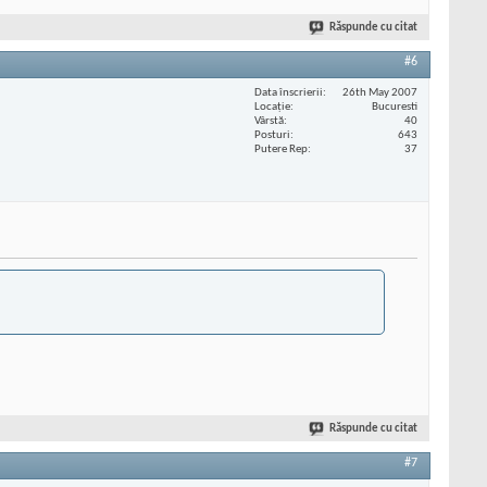
Răspunde cu citat
#6
Data înscrierii
26th May 2007
Locaţie
Bucuresti
Vârstă
40
Posturi
643
Putere Rep
37
Răspunde cu citat
#7