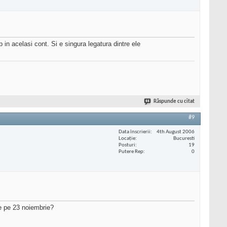
 in acelasi cont. Si e singura legatura dintre ele
Răspunde cu citat
#9
Data înscrierii
4th August 2006
Locaţie
Bucuresti
Posturi
19
Putere Rep
0
le pe 23 noiembrie?