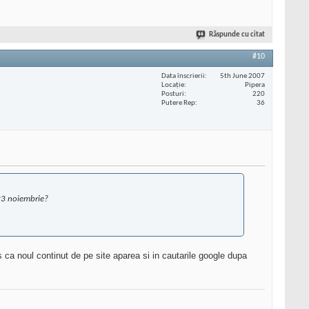
Răspunde cu citat
#10
Data înscrierii
5th June 2007
Locaţie
Pipera
Posturi
220
Putere Rep
36
 23 noiembrie?
s ca noul continut de pe site aparea si in cautarile google dupa