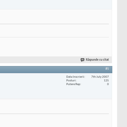
Răspunde cu citat
#5
Data înscrierii
7th July 2007
Posturi
125
Putere Rep
0