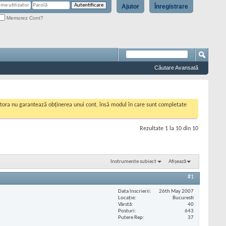
Ajutor
Înregistrare
Memorez Cont?
Căutare Avansată
cestora nu garantează obținerea unui cont, însă modul în care sunt completate
Rezultate 1 la 10 din 10
Instrumente subiect
Afișează
#1
Data înscrierii
26th May 2007
Locaţie
Bucuresti
Vârstă
40
Posturi
643
Putere Rep
37