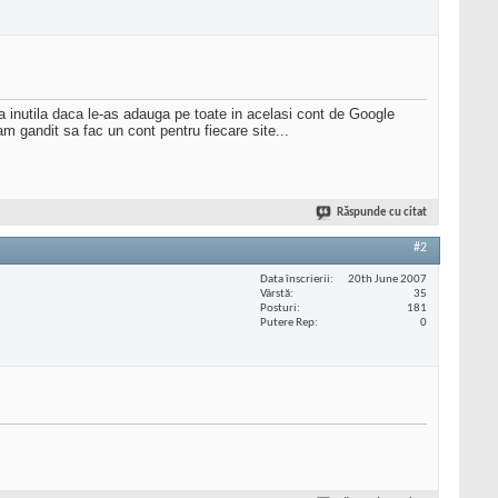
ea inutila daca le-as adauga pe toate in acelasi cont de Google
am gandit sa fac un cont pentru fiecare site...
Răspunde cu citat
#2
Data înscrierii
20th June 2007
Vârstă
35
Posturi
181
Putere Rep
0