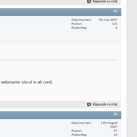
Răspunde cu citat
#3
Data înscrierii
7th July 2007
Posturi
125
Putere Rep
0
webmaster site-ul in alt cont)
Răspunde cu citat
#4
Data înscrierii
11th August
2007
Posturi
97
Putere Rep
35