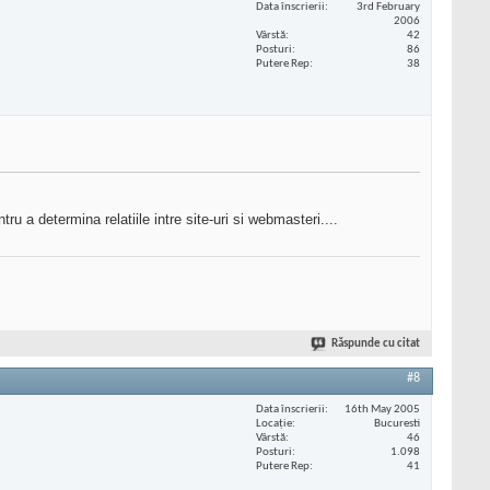
Data înscrierii
3rd February
2006
Vârstă
42
Posturi
86
Putere Rep
38
u a determina relatiile intre site-uri si webmasteri....
Răspunde cu citat
#8
Data înscrierii
16th May 2005
Locaţie
Bucuresti
Vârstă
46
Posturi
1.098
Putere Rep
41