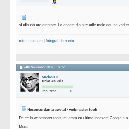
si alinush are dreptate. La oricare din site-urile mele dau sa vad c
retete culinare
|
fotograf de nunta
24th November 2007,
00:51
MarianD
Junior SeoPedia
Reputatie:
0
Neconcordanta awstat - webmaster tools
De ce in webmaster tools imi arata ca ultima indexare Google s-a p
Mersi