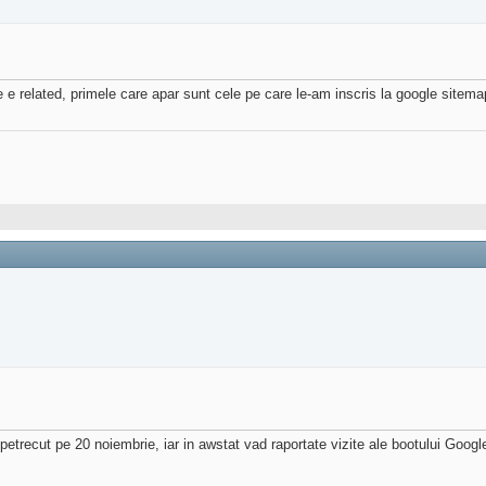
e e related, primele care apar sunt cele pe care le-am inscris la google sitemap
etrecut pe 20 noiembrie, iar in awstat vad raportate vizite ale bootului Goog