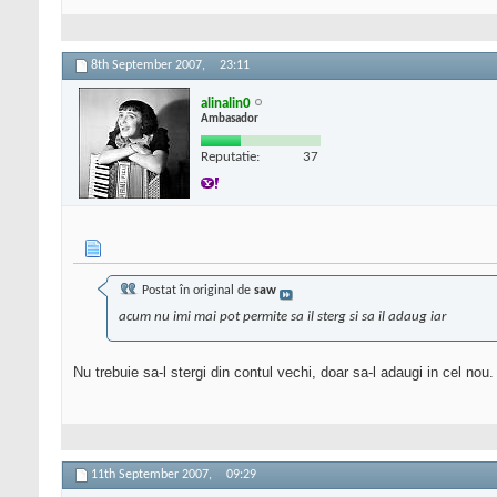
8th September 2007,
23:11
alinalin0
Ambasador
Reputatie:
37
Postat în original de
saw
acum nu imi mai pot permite sa il sterg si sa il adaug iar
Nu trebuie sa-l stergi din contul vechi, doar sa-l adaugi in cel nou
11th September 2007,
09:29