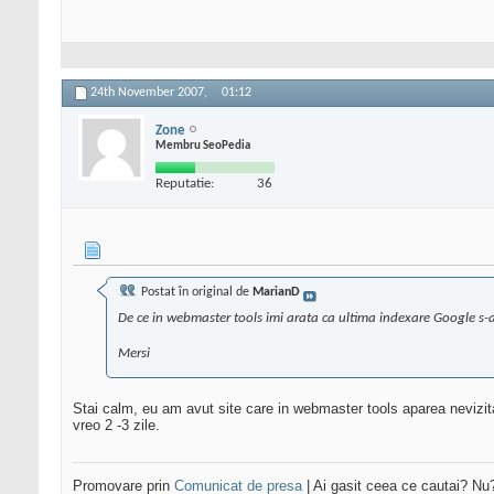
24th November 2007,
01:12
Zone
Membru SeoPedia
Reputatie:
36
Postat în original de
MarianD
De ce in webmaster tools imi arata ca ultima indexare Google s-a
Mersi
Stai calm, eu am avut site care in webmaster tools aparea nevizitat
vreo 2 -3 zile.
Promovare prin
Comunicat de presa
| Ai gasit ceea ce cautai? Nu