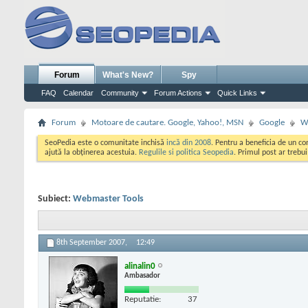
Forum
What's New?
Spy
FAQ
Calendar
Community
Forum Actions
Quick Links
Forum
Motoare de cautare. Google, Yahoo!, MSN
Google
W
SeoPedia este o comunitate inchisă
incă din 2008
. Pentru a beneficia de un c
ajută la obținerea acestuia.
Regulile si politica Seopedia
. Primul post ar trebu
Subiect:
Webmaster Tools
8th September 2007,
12:49
alinalin0
Ambasador
Reputatie:
37