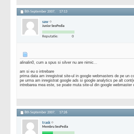
8th September 2007,
17:13
saw
Junior SeoPedia
Reputatie:
0
alinalin0, cum a spus si silver nu are nimic...
am si eu o intrebare
prima data am inregistrat site-ul in google webmasters de pe un c
pe urma am inregistrat google ads si google analytics pe alt cont(
intrebarea mea este, se poate muta site-ul din google webmaster d
8th September 2007,
17:26
trask
Membru SeoPedia