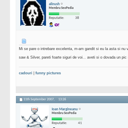
alinush
Membru SeoPedia
Reputatie:
38
Mi se pare o intrebare excelenta, m-am gandit si eu la asta si nu
saw & Silver, pareti foarte siguri de voi... aveti si o dovada un pic
cadouri
|
funny pictures
11th September 2007,
13:26
Ioan Margineanu
Membru SeoPedia
Reputatie:
41