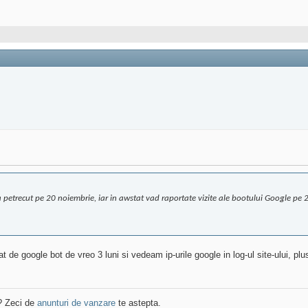
 petrecut pe 20 noiembrie, iar in awstat vad raportate vizite ale bootului Google pe
 de google bot de vreo 3 luni si vedeam ip-urile google in log-ul site-ului, plu
? Zeci de
anunturi de vanzare
te astepta.