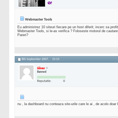
Webmaster Tools
Eu administrez 10 siteuri fiecare pe un host diferit; incerc sa pro
Webmaster Tools, si le-as verifica ? Foloseste motorul de cautare i
Pareri?
8th September 2007,
15:13
Silver
Banned
Reputatie:
0
nu , la dashboard nu conteaza site-urile care le ai , de acolo doar le