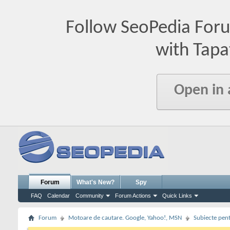
Follow SeoPedia For
with Tapa
Open in
Forum
What's New?
Spy
FAQ
Calendar
Community
Forum Actions
Quick Links
Forum
Motoare de cautare. Google, Yahoo!, MSN
Subiecte pent