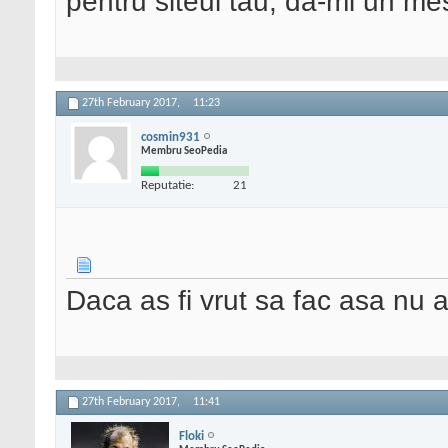
pentru siteul tau, da-mi un me
27th February 2017,
11:23
cosmin931
Membru SeoPedia
Reputatie:
21
Daca as fi vrut sa fac asa nu as 
27th February 2017,
11:41
Floki