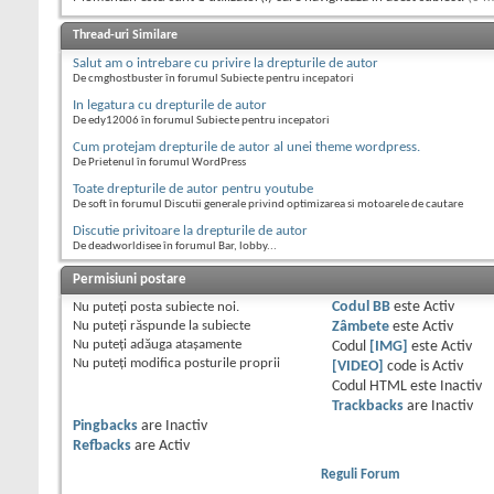
Thread-uri Similare
Salut am o intrebare cu privire la drepturile de autor
De cmghostbuster în forumul Subiecte pentru incepatori
In legatura cu drepturile de autor
De edy12006 în forumul Subiecte pentru incepatori
Cum protejam drepturile de autor al unei theme wordpress.
De Prietenul în forumul WordPress
Toate drepturile de autor pentru youtube
De soft în forumul Discutii generale privind optimizarea si motoarele de cautare
Discutie privitoare la drepturile de autor
De deadworldisee în forumul Bar, lobby...
Permisiuni postare
Nu puteţi
posta subiecte noi.
Codul BB
este
Activ
Nu puteţi
răspunde la subiecte
Zâmbete
este
Activ
Nu puteţi
adăuga ataşamente
Codul
[IMG]
este
Activ
Nu puteţi
modifica posturile proprii
[VIDEO]
code is
Activ
Codul HTML este
Inactiv
Trackbacks
are
Inactiv
Pingbacks
are
Inactiv
Refbacks
are
Activ
Reguli Forum