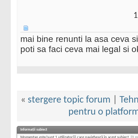
1
mai bine renunti la asa ceva si
poti sa faci ceva mai legal si o
«
stergere topic forum
|
Tehn
pentru o platfor
Informații subiect
Momentan este/sunt 1 utilizator(i) care navighează în acest subiect.
(0 m