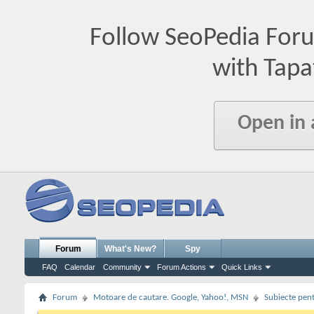
Follow SeoPedia For
with Tapa
Open in
Forum
What's New?
Spy
FAQ
Calendar
Community
Forum Actions
Quick Links
Forum
Motoare de cautare. Google, Yahoo!, MSN
Subiecte pent