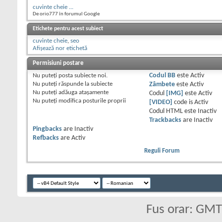
cuvinte cheie ...
De orio777 în forumul Google
Etichete pentru acest subiect
cuvinte cheie
,
seo
Afișează nor etichetă
Permisiuni postare
Nu puteţi
posta subiecte noi.
Codul BB
este
Activ
Nu puteţi
răspunde la subiecte
Zâmbete
este
Activ
Nu puteţi
adăuga ataşamente
Codul
[IMG]
este
Activ
Nu puteţi
modifica posturile proprii
[VIDEO]
code is
Activ
Codul HTML este
Inactiv
Trackbacks
are
Inactiv
Pingbacks
are
Inactiv
Refbacks
are
Activ
Reguli Forum
Fus orar: GM