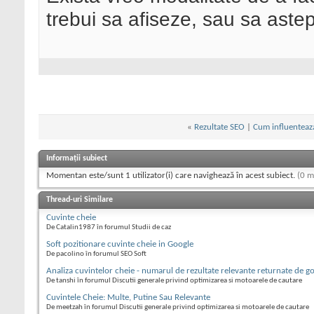
trebui sa afiseze, sau sa aste
«
Rezultate SEO
|
Cum influenteaza
Informații subiect
Momentan este/sunt 1 utilizator(i) care navighează în acest subiect.
(0 m
Thread-uri Similare
Cuvinte cheie
De Catalin1987 în forumul Studii de caz
Soft pozitionare cuvinte cheie in Google
De pacolino în forumul SEO Soft
Analiza cuvintelor cheie - numarul de rezultate relevante returnate de g
De tanshi în forumul Discutii generale privind optimizarea si motoarele de cautare
Cuvintele Cheie: Multe, Putine Sau Relevante
De meetzah în forumul Discutii generale privind optimizarea si motoarele de cautare