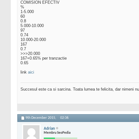
COMISION EFECTIV
%
1-5.000
60
0.8
5.000-10.000
97
0.74
10.000-20.000
167
0.7
>>>20.000
167+0.65% per tranzactie
0.65
link
aici
Succesul este ca si sarcina. Toata lumea te felicita, dar nimeni nu 
9th December 2015,
02:36
Adrian
Membru SeoPedia