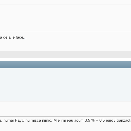
a de a le face.
.
.
le, numai PayU nu misca nimic. Mie imi i-au acum 3,5 % + 0.5 euro / tranzacti