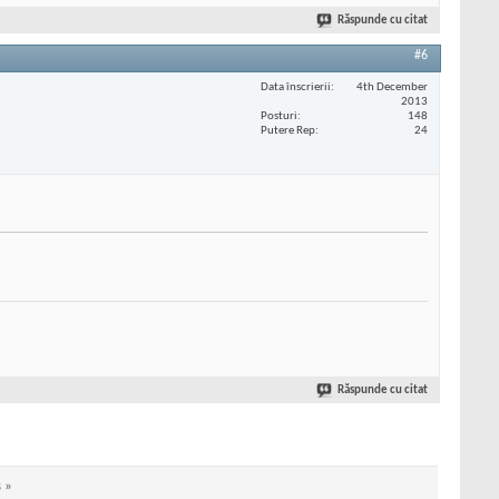
Răspunde cu citat
#6
Data înscrierii
4th December
2013
Posturi
148
Putere Rep
24
Răspunde cu citat
s
»