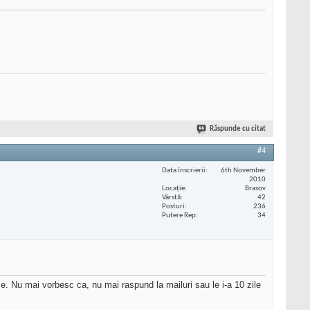
Răspunde cu citat
#4
Data înscrierii
6th November
2010
Locaţie
Brasov
Vârstă
42
Posturi
236
Putere Rep
34
e. Nu mai vorbesc ca, nu mai raspund la mailuri sau le i-a 10 zile