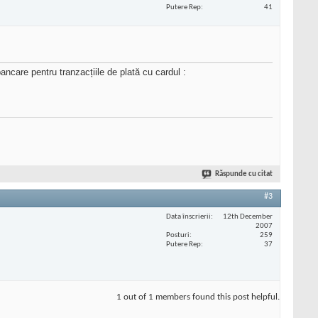
Putere Rep
41
ancare pentru tranzacțiile de plată cu cardul :
Răspunde cu citat
#3
Data înscrierii
12th December
2007
Posturi
259
Putere Rep
37
1 out of 1 members found this post helpful.