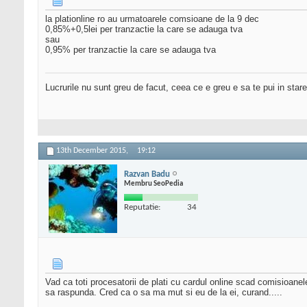
la plationline ro au urmatoarele comsioane de la 9 dec
0,85%+0,5lei per tranzactie la care se adauga tva
sau
0,95% per tranzactie la care se adauga tva
Lucrurile nu sunt greu de facut, ceea ce e greu e sa te pui in stare
13th December 2015,
19:12
Razvan Badu
Membru SeoPedia
Reputatie:
34
Vad ca toti procesatorii de plati cu cardul online scad comisioane
sa raspunda. Cred ca o sa ma mut si eu de la ei, curand.....