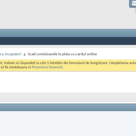
ru incepatori
Scad comisioanele la plata cu cardul online
ont, trebuie să răspundeți la cele 5 întrebări din formularul de înregistrare. Completarea a
i să fie intotdeauna in
Prezentare forumisti
.