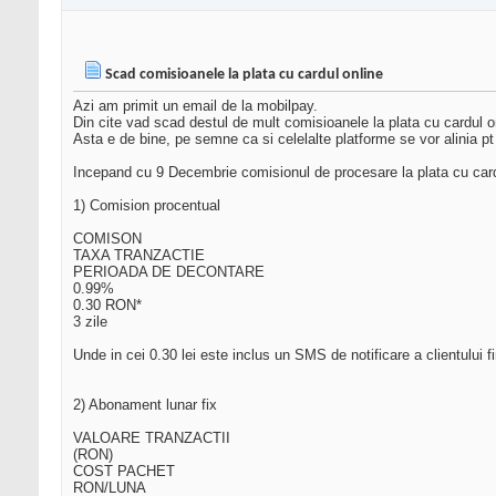
Scad comisioanele la plata cu cardul online
Azi am primit un email de la mobilpay.
Din cite vad scad destul de mult comisioanele la plata cu cardul o
Asta e de bine, pe semne ca si celelalte platforme se vor alinia pt c
Incepand cu 9 Decembrie comisionul de procesare la plata cu card
1) Comision procentual
COMISON
TAXA TRANZACTIE
PERIOADA DE DECONTARE
0.99%
0.30 RON*
3 zile
Unde in cei 0.30 lei este inclus un SMS de notificare a clientului fi
2) Abonament lunar fix
VALOARE TRANZACTII
(RON)
COST PACHET
RON/LUNA