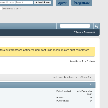
Ajutor
Înregistrare
Memorez Cont?
Căutare Avansată
cestora nu garantează obținerea unui cont, însă modul în care sunt completate
Rezultate 1 la 6 din 6
Instrumente subiect
Afișează
#1
Data înscrierii
4th December
2013
Posturi
148
Putere Rep
24