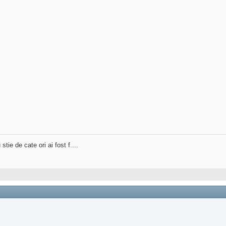
stie de cate ori ai fost f
.
...