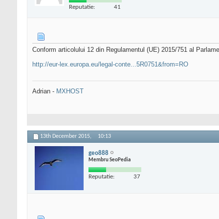
Reputatie:
41
Conform articolului 12 din Regulamentul (UE) 2015/751 al Parlamentu
http://eur-lex.europa.eu/legal-conte...5R0751&from=RO
Adrian -
MXHOST
13th December 2015,
10:13
geo888
Membru SeoPedia
Reputatie:
37