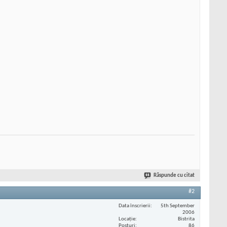
Răspunde cu citat
#2
Data înscrierii
5th September
2006
Locaţie
Bistrita
Posturi
86