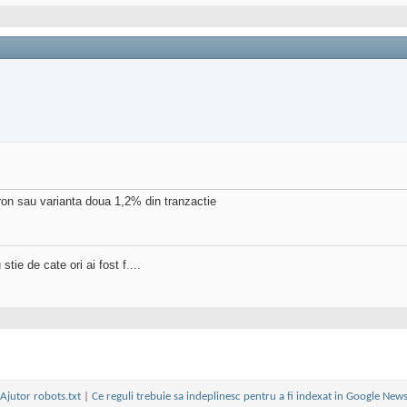
ron sau varianta doua 1,2% din tranzactie
stie de cate ori ai fost f
.
...
Ajutor robots.txt
|
Ce reguli trebuie sa indeplinesc pentru a fi indexat in Google New