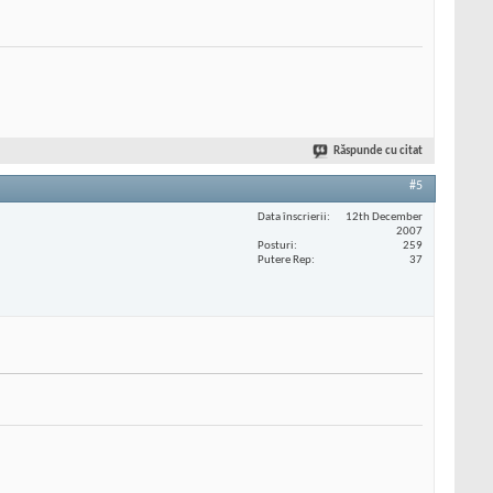
Răspunde cu citat
#5
Data înscrierii
12th December
2007
Posturi
259
Putere Rep
37