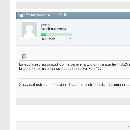
16th December 2015,
18:48
gmc
Membru SeoPedia
Reputatie:
24
La euplatesc au scazut comisioanele la 1% din tranzactie + 0,25 
la aceste comisioane se mai adauga tva 20-24%
Succesul este ca si sarcina. Toata lumea te felicita, dar nimeni nu 
«