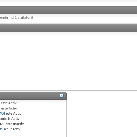
embrii și 1 vizitatori)
B
este
Activ
e
este
Activ
MG]
este
Activ
code is
Activ
TML este
Inactiv
ks
are
Inactiv