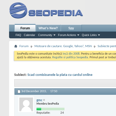
Forum
What's New?
Spy
FAQ
Calendar
Community
Forum Actions
Quick Links
Forum
Motoare de cautare. Google, Yahoo!, MSN
Subiecte pent
SeoPedia este o comunitate inchisă
incă din 2008
. Pentru a beneficia de un c
ajută la obținerea acestuia.
Regulile si politica Seopedia
. Primul post ar trebu
Subiect:
Scad comisioanele la plata cu cardul online
3rd December 2015,
17:50
gmc
Membru SeoPedia
Reputatie:
24