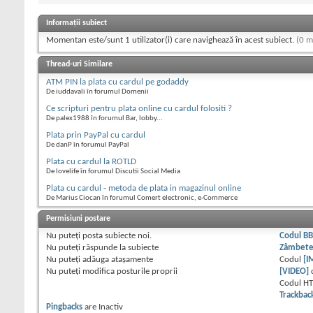
Informații subiect
Momentan este/sunt 1 utilizator(i) care navighează în acest subiect.
(0 m
Thread-uri Similare
ATM PIN la plata cu cardul pe godaddy
De iuddavali în forumul Domenii
Ce scripturi pentru plata online cu cardul folositi ?
De palex1988 în forumul Bar, lobby...
Plata prin PayPal cu cardul
De danP în forumul PayPal
Plata cu cardul la ROTLD
De lovelife în forumul Discutii Social Media
Plata cu cardul - metoda de plata in magazinul online
De Marius Ciocan în forumul Comert electronic, e-Commerce
Permisiuni postare
Nu puteţi
posta subiecte noi.
Codul B
Nu puteţi
răspunde la subiecte
Zâmbet
Nu puteţi
adăuga ataşamente
Codul
[I
Nu puteţi
modifica posturile proprii
[VIDEO]
Codul H
Trackbac
Pingbacks
are
Inactiv