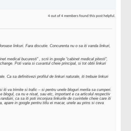
4 out of 4 members found this post helpful.
loroase linkuri. Fara discutie. Concurenta nu o sa iti vanda linkuri,
et medical bucuresti” , scrii in google “cabinet medical pitesti”,
ange. Poti varia si cuvantul cheie principal, si tot obtii linkuri
a sa definitivezi profilul de linkuri naturale, iti trebuie linkuri
iti va trimite si trafic – si pentru unele bloguri merita sa cumperi.
e blogul, ca nu e nisat, sau etc, important e ca articolul respectiv
duiri, ca sa iti poti inconjura linkurile de cuvintele cheie care iti
ta, apare in google pentru titlu ei macar, unele au prins si ceva