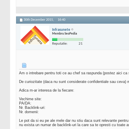
30th December 2015,
16:40
Infrasunete
Membru SeoPedia
Reputatie:
21
Am o intrebare pentru toti ce au chef sa raspunda (postez aici ca
De curiozitate (daca nu sunt considerate confidentiale sau ceva) m
Adica m-ar interesa de la fiecare:
Vechime site:
PA/DA:
Nr. Backlink-uri:
Nr. domenii:
Le pot da si eu pe ale mele dar nu stiu daca sunt relevante pentru
nu exista un numar de backlink-uri la care sa te opresti cu toate 