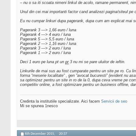
– nu o sa iti scoata nimeni linkul de acolo, ramane permanent, nime
Unul din cei mai importanti factor cand analizezi pagina/siteul pe 
Eu nu cumpar linkuri dupa pagerank, dupa cum am explicat mai sus, 
Pagerank 3 —> 1,66 euro / luna
Pagerank 4 —> 4 euro / luna
Pagerank 5 —> 5,5 euro / luna
Pagerank 2 —> 1,16 euro / luna
Pagerank 3 —> 2 euro / luna
Pagerank 1 —> 2 euro / luna
Deci 1 euro pe luna pt un
pr
3 nu mi se pare uluitor de ieftin.
Linkurile de mai sus au fost cumparate pentru un site pe ro. Cu linku
forma “meserie localitate” , gen “avocat bucuresti” (evident nu asa
sa optimizez pentru un site in ro de la 0, dupa ceva vreme pe com, 
competitiv online, a fost optimizare pentru un business offline, dar
Credinta la institutiile specializate. Aici facem
Servicii de seo
Mi se spunea 1nesco
6th December 2015,
20:37