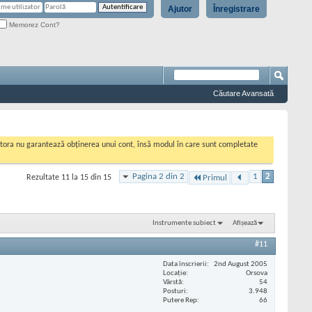
Ajutor
Înregistrare
Memorez Cont?
Căutare Avansată
cestora nu garantează obținerea unui cont, însă modul în care sunt completate
Pagina 2 din 2
1
2
Rezultate 11 la 15 din 15
Primul
Instrumente subiect
Afișează
#11
Data înscrierii
2nd August 2005
Locaţie
Orsova
Vârstă
54
Posturi
3.948
Putere Rep
66