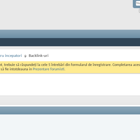
ru incepatori
Backlink-uri
ont, trebuie să răspundeți la cele 5 întrebări din formularul de înregistrare. Completarea a
i să fie intotdeauna in
Prezentare forumisti
.