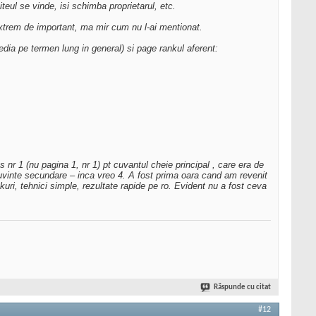
teul se vinde, isi schimba proprietarul, etc.
 Extrem de important, ma mir cum nu l-ai mentionat.
dia pe termen lung in general) si page rankul aferent:
s nr 1 (nu pagina 1, nr 1) pt cuvantul cheie principal , care era de
 cuvinte secundare – inca vreo 4. A fost prima oara cand am revenit
uri, tehnici simple, rezultate rapide pe ro. Evident nu a fost ceva
Răspunde cu citat
#12