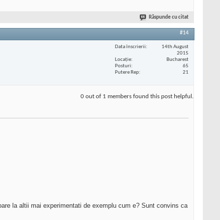
Răspunde cu citat
#14
Data înscrierii
14th August
2015
Locaţie
Bucharest
Posturi
65
Putere Rep
21
0 out of 1 members found this post helpful.
a oare la altii mai experimentati de exemplu cum e? Sunt convins ca