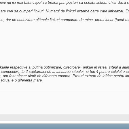
ni nu isi mai bata capul sa treaca prin posturi sa scoata linkuri, chiar daca si
care vrei sa cumperi linkuri: Numarul de linkuri externe catre care linkeaza!.
dar de curiozitate ultimele linkuri cumparate de mine, pretul lunar (facut me
rile respective si putina optimizare, directoare+ linkuri in retea, siteul a ajun
 competitiv), la 3 saptamani de la lansarea siteului, si top 4 pentru celelalte
am fost sincer uimit de diferenta enorma. Preturi extrem de ieftine pentru link
 totusi e o diferenta mare.