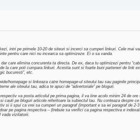
ezi, intri pe primele 10-20 de siteuri si incerci sa cumperi linkuri. Cele mai va
inte pentru care nici nu incearca sa optimizeze. Ei o sa vanda.
 dar care elimina concurenta ta directa. De ex, daca tu optimizezi pentru “cabin
 la care poti cumpara linkuri. Acestia sunt si foarte buni parteneri de link exch
gic bucuresti”, etc.
e/homepage si linkeaza catre homepage-ul siteului tau sau paginile principale. C
terne ale siteului tau, adica te apuci de “advertoriale” pe bloguri.
spectiv va posta articolul pe prima pagina, il va tine acolo minim 24 de ore si 
si cauti pe bloguri articole referitoare la subiectul tau. Nu conteaza despre ce 
 si ii spui ca vrei sa cumperi un paragraf (important e sa iei paragraf de 2-3 ran
lui doar pe pagina respectiva – (trebuie sa verifici ca pagina respectiva e indexa
vada vizitatorii.