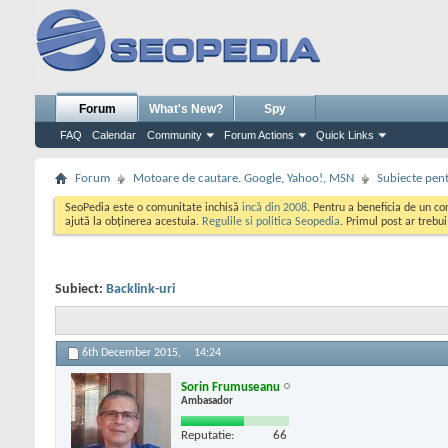
Forum
What's New?
Spy
FAQ
Calendar
Community
Forum Actions
Quick Links
Forum
Motoare de cautare. Google, Yahoo!, MSN
Subiecte pent
SeoPedia este o comunitate inchisă
incă din 2008
. Pentru a beneficia de un c
ajută la obținerea acestuia.
Regulile si politica Seopedia
. Primul post ar trebu
Subiect:
Backlink-uri
6th December 2015,
14:24
Sorin Frumuseanu
Ambasador
Reputatie:
66