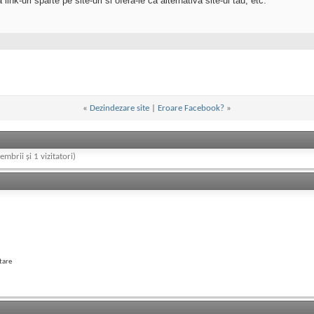
ink-uri sparte pe site-uri si ofera-le ca alternativa site-ul tau, etc.
«
Dezindezare site
|
Eroare Facebook?
»
embrii și 1 vizitatori)
tare