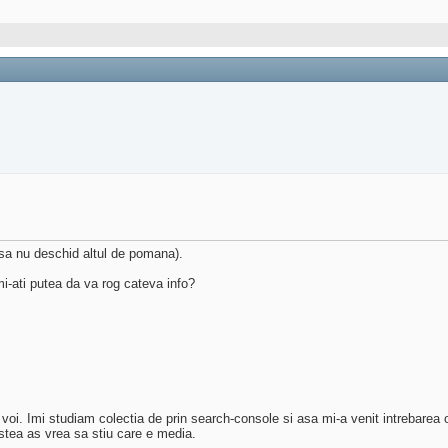
 sa nu deschid altul de pomana).
i-ati putea da va rog cateva info?
 voi. Imi studiam colectia de prin search-console si asa mi-a venit intrebare
astea as vrea sa stiu care e media.