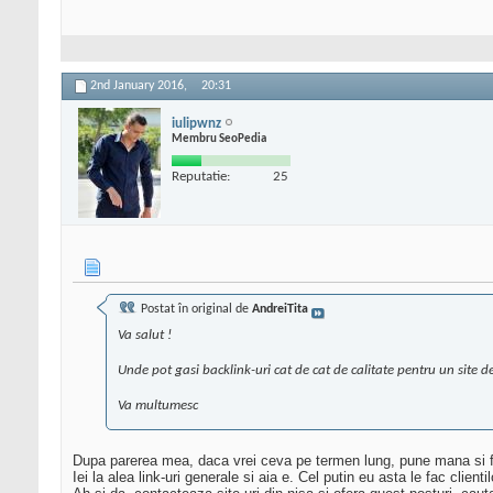
2nd January 2016,
20:31
iulipwnz
Membru SeoPedia
Reputatie:
25
Postat în original de
AndreiTita
Va salut !
Unde pot gasi backlink-uri cat de cat de calitate pentru un site de 
Va multumesc
Dupa parerea mea, daca vrei ceva pe termen lung, pune mana si fa 
Iei la alea link-uri generale si aia e. Cel putin eu asta le fac cli