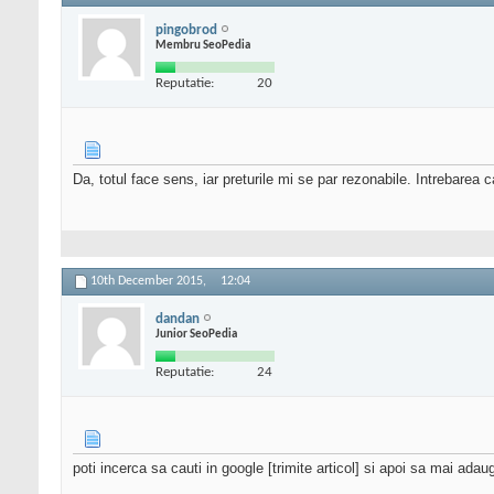
pingobrod
Membru SeoPedia
Reputatie:
20
Da, totul face sens, iar preturile mi se par rezonabile. Intrebar
10th December 2015,
12:04
dandan
Junior SeoPedia
Reputatie:
24
poti incerca sa cauti in google [trimite articol] si apoi sa mai ada