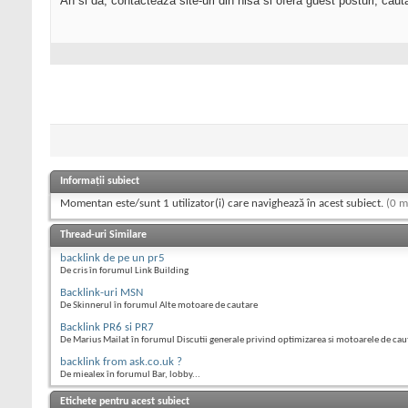
Ah si da, contacteaza site-uri din nisa si ofera guest posturi, cauta l
Informații subiect
Momentan este/sunt 1 utilizator(i) care navighează în acest subiect.
(0 m
Thread-uri Similare
backlink de pe un pr5
De cris în forumul Link Building
Backlink-uri MSN
De Skinnerul în forumul Alte motoare de cautare
Backlink PR6 si PR7
De Marius Mailat în forumul Discutii generale privind optimizarea si motoarele de cau
backlink from ask.co.uk ?
De miealex în forumul Bar, lobby...
Etichete pentru acest subiect