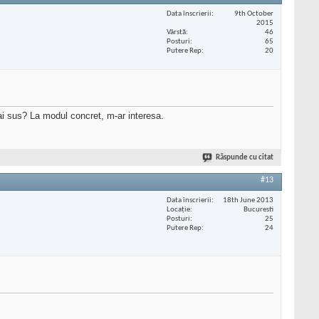
Data înscrierii
9th October
2015
Vârstă
46
Posturi
65
Putere Rep
20
ai sus? La modul concret, m-ar interesa.
Răspunde cu citat
#13
Data înscrierii
18th June 2013
Locaţie
Bucuresti
Posturi
25
Putere Rep
24