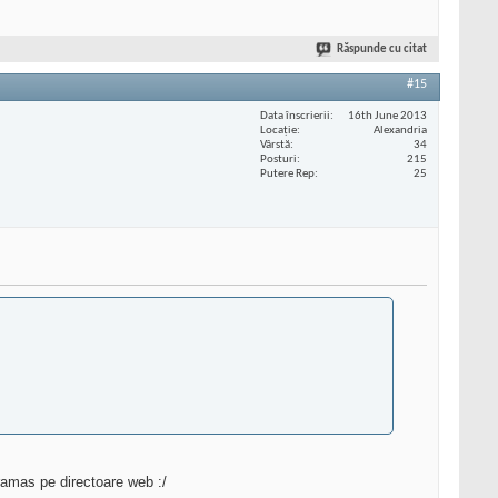
Răspunde cu citat
#15
Data înscrierii
16th June 2013
Locaţie
Alexandria
Vârstă
34
Posturi
215
Putere Rep
25
 ramas pe directoare web :/