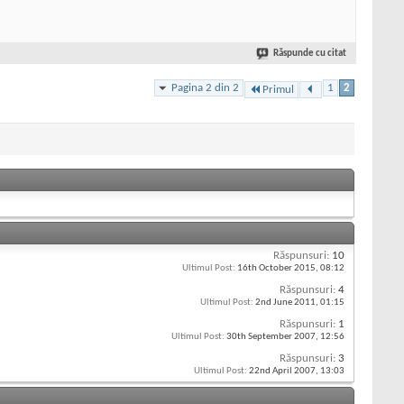
Răspunde cu citat
Pagina 2 din 2
1
2
Primul
Răspunsuri:
10
Ultimul Post:
16th October 2015,
08:12
Răspunsuri:
4
Ultimul Post:
2nd June 2011,
01:15
Răspunsuri:
1
Ultimul Post:
30th September 2007,
12:56
Răspunsuri:
3
Ultimul Post:
22nd April 2007,
13:03