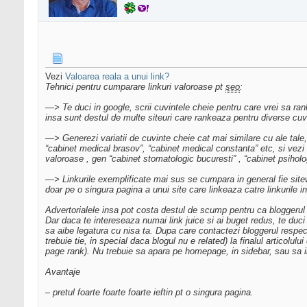
Vezi
Valoarea reala a unui link?
Tehnici pentru cumparare linkuri valoroase pt
seo
:
—> Te duci in google, scrii cuvintele cheie pentru care vrei sa rank
insa sunt destul de multe siteuri care rankeaza pentru diverse cuv
—> Generezi variatii de cuvinte cheie cat mai similare cu ale tale,
“cabinet medical brasov”, “cabinet medical constanta” etc, si vezi de
valoroase , gen “cabinet stomatologic bucuresti” , “cabinet psiholo
—> Linkurile exemplificate mai sus se cumpara in general fie sitewid
doar pe o singura pagina a unui site care linkeaza catre linkurile in
Advertorialele insa pot costa destul de scump pentru ca bloggerul re
Dar daca te intereseaza numai link juice si ai buget redus, te duci 
sa aibe legatura cu nisa ta. Dupa care contactezi bloggerul respectiv
trebuie tie, in special daca blogul nu e related) la finalul articolu
page rank). Nu trebuie sa apara pe homepage, in sidebar, sau sa il 
Avantaje
– pretul foarte foarte foarte ieftin pt o singura pagina.