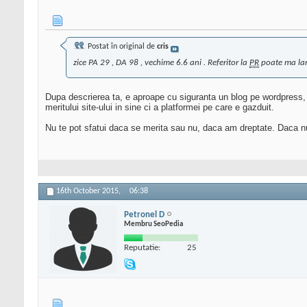
Postat în original de
cris
zice PA 29 , DA 98 , vechime 6.6 ani . Referitor la
PR
poate ma lamu
Dupa descrierea ta, e aproape cu siguranta un blog pe wordpress, b
meritului site-ului in sine ci a platformei pe care e gazduit.
Nu te pot sfatui daca se merita sau nu, daca am dreptate. Daca nu e
16th October 2015,
06:38
Petronel D
Membru SeoPedia
Reputatie:
25