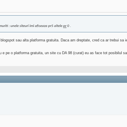
riti : unele siteuri imi afiseaza pr5 altele
pr
0 .
logspot sau alta platforma gratuita. Daca am dreptate, cred ca ar trebui sa i
 pe o platforma gratuita, un site cu DA 98 (curat) eu as face tot posibilul sa 