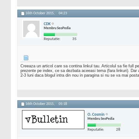
16th October 2015,
04:23
CDK
Membru SeoPedia
Reputatie:
35
Creeaza un articol care sa contina linkul tau. Articolul sa fie full 
prezente pe index, ce sa dezbata aceeasi tema (fara linkuri). Dar a
2-3 luni daca blogul intra din nou in paragina si nu se va mai posta
16th October 2015,
05:18
O. Cosmin
Membru SeoPedia
Reputatie:
28