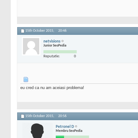
15th October 2015,
20:46
netvisions
Junior SeoPedia
Reputatie:
0
eu cred ca nu am aceiasi problema!
15th October 2015,
20:56
Petronel D
Membru SeoPedia