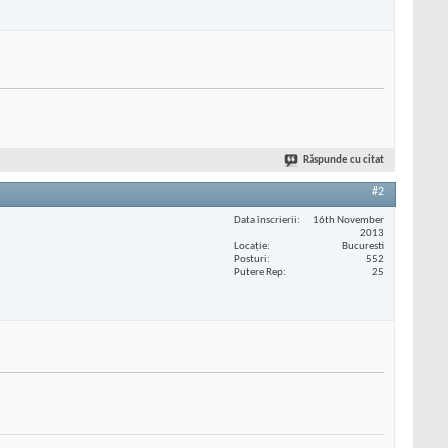
Răspunde cu citat
#2
Data înscrierii
16th November
2013
Locaţie
Bucuresti
Posturi
552
Putere Rep
25