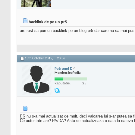
backlink de pe un pr5
are rost sa pun un backlink pe un blog pr5 dar care nu sa mai pus
15th October 2015,
20:36
Petronel D
Membru SeoPedia
Reputatie:
25
PR
nu s-a mai actualizat de mult, deci valoarea lui s-ar putea sa fi
Ce autoritate are? PA/DA? Asta se actualizeaza o data la cateva lun