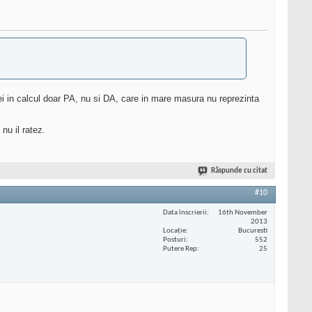
ei in calcul doar PA, nu si DA, care in mare masura nu reprezinta
nu il ratez.
Răspunde cu citat
#10
Data înscrierii
16th November
2013
Locaţie
Bucuresti
Posturi
552
Putere Rep
25