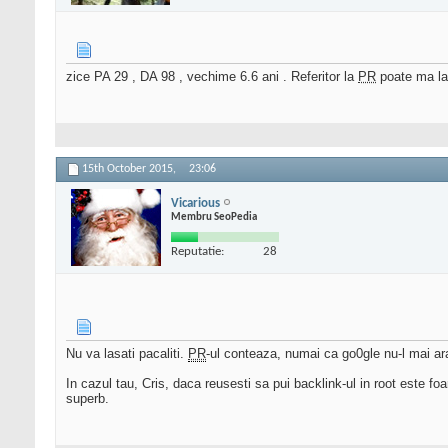
zice PA 29 , DA 98 , vechime 6.6 ani . Referitor la
PR
poate ma lam
15th October 2015,
23:06
Vicarious
Membru SeoPedia
Reputatie:
28
Nu va lasati pacaliti.
PR
-ul conteaza, numai ca go0gle nu-l mai ara
In cazul tau, Cris, daca reusesti sa pui backlink-ul in root este fo
superb.