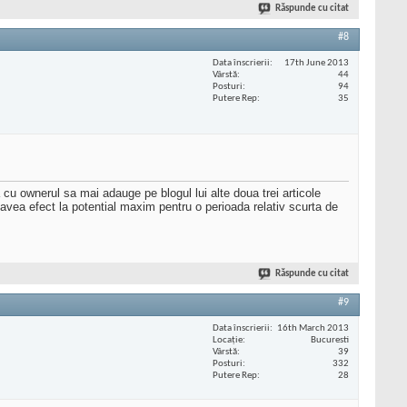
Răspunde cu citat
#8
Data înscrierii
17th June 2013
Vârstă
44
Posturi
94
Putere Rep
35
a cu ownerul sa mai adauge pe blogul lui alte doua trei articole
 avea efect la potential maxim pentru o perioada relativ scurta de
Răspunde cu citat
#9
Data înscrierii
16th March 2013
Locaţie
Bucuresti
Vârstă
39
Posturi
332
Putere Rep
28