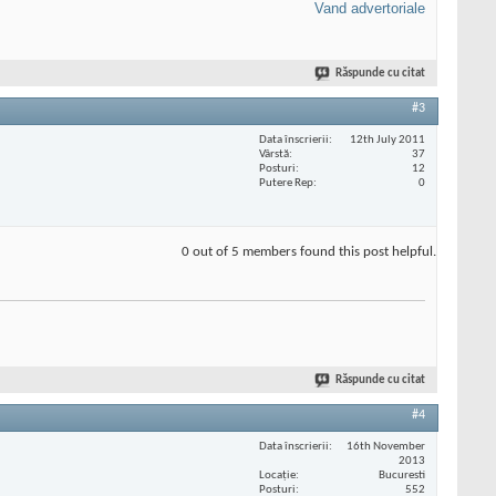
Vand advertoriale
Răspunde cu citat
#3
Data înscrierii
12th July 2011
Vârstă
37
Posturi
12
Putere Rep
0
0 out of 5 members found this post helpful.
Răspunde cu citat
#4
Data înscrierii
16th November
2013
Locaţie
Bucuresti
Posturi
552