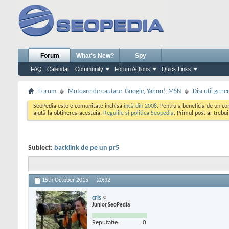
Forum
What's New?
Spy
FAQ
Calendar
Community
Forum Actions
Quick Links
Forum
Motoare de cautare. Google, Yahoo!, MSN
Discutii gene
SeoPedia este o comunitate inchisă
incă din 2008
. Pentru a beneficia de un c
ajută la obținerea acestuia.
Regulile si politica Seopedia
. Primul post ar trebu
Subiect:
backlink de pe un pr5
15th October 2015,
20:32
cris
Junior SeoPedia
Reputatie:
0