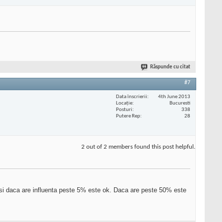
Răspunde cu citat
#7
Data înscrierii
4th June 2013
Locaţie
Bucuresti
Posturi
338
Putere Rep
28
2 out of 2 members found this post helpful.
si daca are influenta peste 5% este ok. Daca are peste 50% este