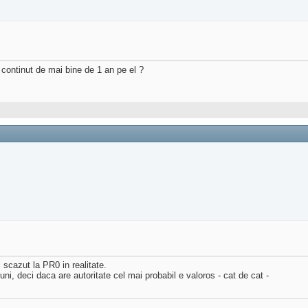
 continut de mai bine de 1 an pe el ?
 scazut la PR0 in realitate.
i, deci daca are autoritate cel mai probabil e valoros - cat de cat -