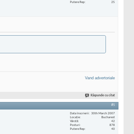
Putere Rep
25
Vand advertoriale
Răspunde cu citat
#5
Data înscrierii
30th March 2007
Locaţie
Bucharest
Vârstă
42
Posturi
878
Putere Rep
40