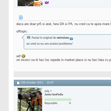
daca are doar pr5 si atat, fara DA si PA, nu cred ca te ajuta mare
offtopic:
Postat în original de
netvisions
eu cred ca nu am aceiasi problema!
wtf
ori incerci sa iti faci loc repede in market place si nu faci fata cu
15th October 2015,
22:47
cris
Junior SeoPedia
Reputatie:
0