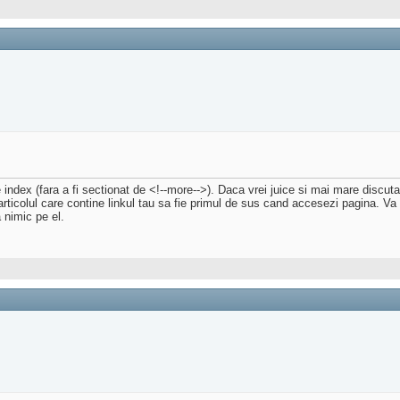
pe index (fara a fi sectionat de <!--more-->). Daca vrei juice si mai mare discut
rticolul care contine linkul tau sa fie primul de sus cand accesezi pagina. Va
 nimic pe el.