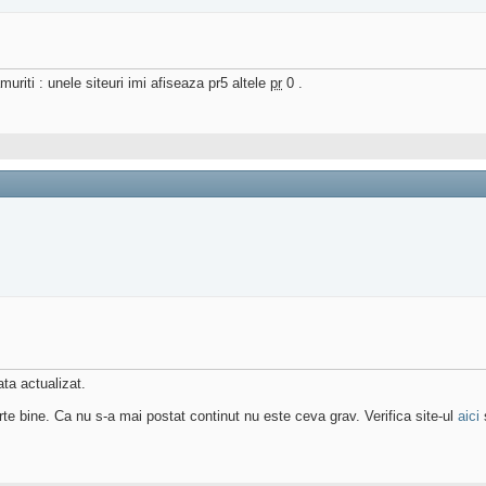
uriti : unele siteuri imi afiseaza pr5 altele
pr
0 .
ta actualizat.
arte bine. Ca nu s-a mai postat continut nu este ceva grav. Verifica site-ul
aici