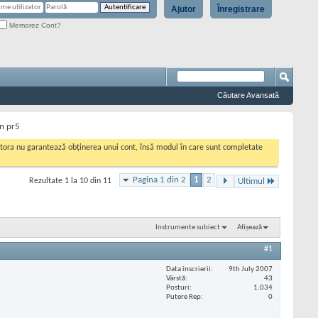
Ajutor
Înregistrare
Memorez Cont?
Căutare Avansată
un pr5
cestora nu garantează obținerea unui cont, însă modul în care sunt completate
Pagina 1 din 2
1
2
Rezultate 1 la 10 din 11
Ultimul
Instrumente subiect
Afișează
#1
Data înscrierii
9th July 2007
Vârstă
43
Posturi
1.034
Putere Rep
0