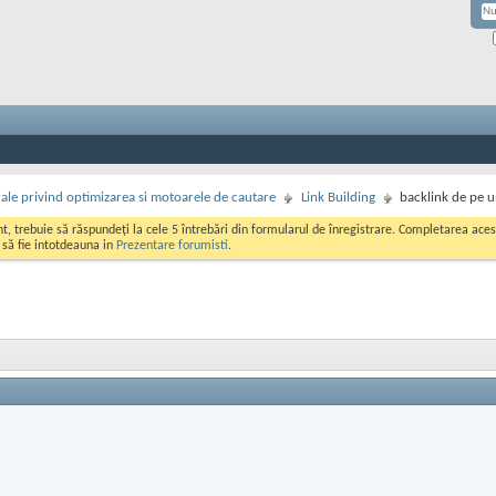
rale privind optimizarea si motoarele de cautare
Link Building
backlink de pe 
ont, trebuie să răspundeți la cele 5 întrebări din formularul de înregistrare. Completarea a
i să fie intotdeauna in
Prezentare forumisti
.