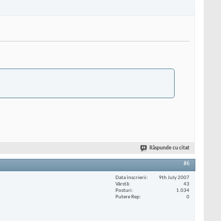
Răspunde cu citat
#6
Data înscrierii
9th July 2007
Vârstă
43
Posturi
1.034
Putere Rep
0