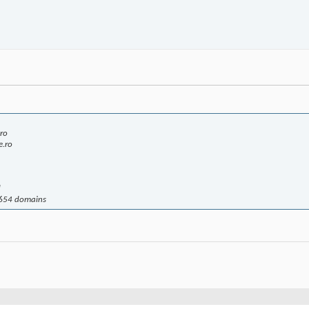
ro
e.ro
d
,654 domains