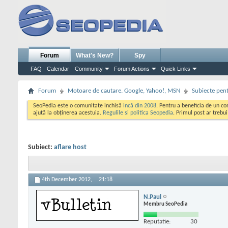
Forum
What's New?
Spy
FAQ
Calendar
Community
Forum Actions
Quick Links
Forum
Motoare de cautare. Google, Yahoo!, MSN
Subiecte pent
SeoPedia este o comunitate inchisă
incă din 2008
. Pentru a beneficia de un c
ajută la obținerea acestuia.
Regulile si politica Seopedia
. Primul post ar trebu
Subiect:
aflare host
4th December 2012,
21:18
N.Paul
Membru SeoPedia
Reputatie:
30