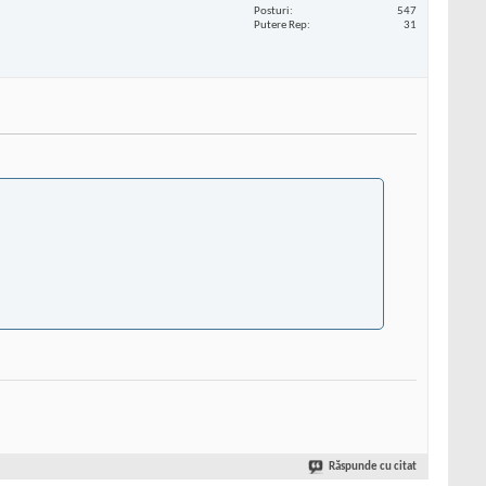
Posturi
547
Putere Rep
31
Răspunde cu citat