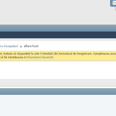
ru incepatori
aflare host
ont, trebuie să răspundeți la cele 5 întrebări din formularul de înregistrare. Completarea a
i să fie intotdeauna in
Prezentare forumisti
.