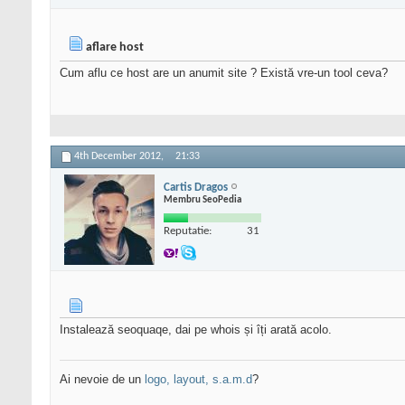
aflare host
Cum aflu ce host are un anumit site ? Există vre-un tool ceva?
4th December 2012,
21:33
Cartis Dragos
Membru SeoPedia
Reputatie:
31
Instalează seoquaqe, dai pe whois și îți arată acolo.
Ai nevoie de un
logo, layout, s.a.m.d
?