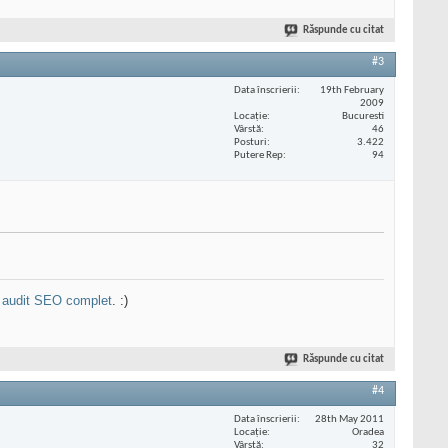
Răspunde cu citat
#3
Data înscrierii
19th February
2009
Locaţie
Bucuresti
Vârstă
46
Posturi
3.422
Putere Rep
94
n
audit SEO complet
. :)
Răspunde cu citat
#4
Data înscrierii
28th May 2011
Locaţie
Oradea
Vârstă
32