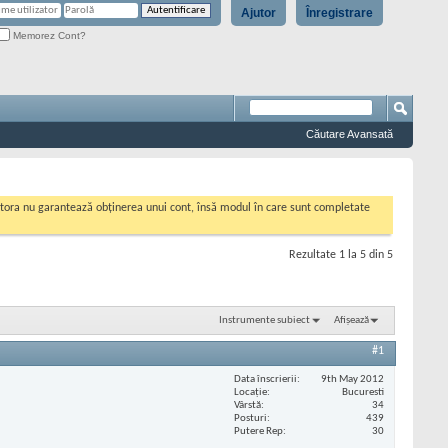
Ajutor
Înregistrare
Memorez Cont?
Căutare Avansată
cestora nu garantează obținerea unui cont, însă modul în care sunt completate
Rezultate 1 la 5 din 5
Instrumente subiect
Afișează
#1
Data înscrierii
9th May 2012
Locaţie
Bucuresti
Vârstă
34
Posturi
439
Putere Rep
30