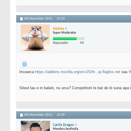
4th December 2012,
21:33
Nichita
Super Moderator
Reputatie:
94
Incearca
https://addons.mozilla.org/en-US/fir...ip.flagfox.net
sau
W
Siteul tau e in balarii, nu urca? Competitorii te bat de iti suna apa
4th December 2012,
21:39
Cartis Dragos
Membru SeoPedia