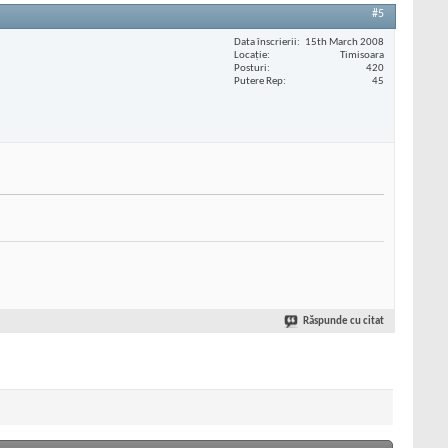
#5
Data înscrierii
15th March 2008
Locaţie
Timisoara
Posturi
420
Putere Rep
45
Răspunde cu citat