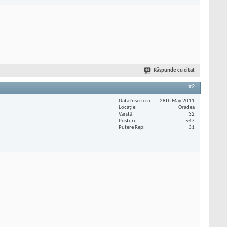
Răspunde cu citat
#2
Data înscrierii
28th May 2011
Locaţie
Oradea
Vârstă
32
Posturi
547
Putere Rep
31