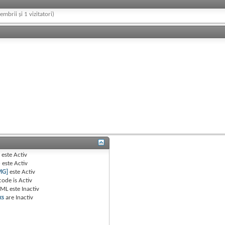
embrii și 1 vizitatori)
B
este
Activ
e
este
Activ
MG]
este
Activ
code is
Activ
TML este
Inactiv
ks
are
Inactiv