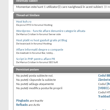
Informații subiect
Momentan este/sunt 1 utilizator(i) care navighează în acest subiect.
(0 m
Thread-uri Similare
Host koh.ro
De piciu1993 în forumul Hosting
Wordpress - functie aflare denumire categorie afisata
De Marius Cristian în forumul Server side
Host platit vs host gazduit gratis pt Blog
De twainiack în forumul Hosting
Aflare informatii despre o companie
De meetzah în forumul Bar, lobby...
Script in PHP pentru aflare PR
De Marius Cristian în forumul SEO Soft
Permisiuni postare
Nu puteţi
posta subiecte noi.
Codul B
Nu puteţi
răspunde la subiecte
Zâmbet
Nu puteţi
adăuga ataşamente
Codul
[I
Nu puteţi
modifica posturile proprii
[VIDEO]
Codul H
Trackbac
Pingbacks
are
Inactiv
Refbacks
are
Activ