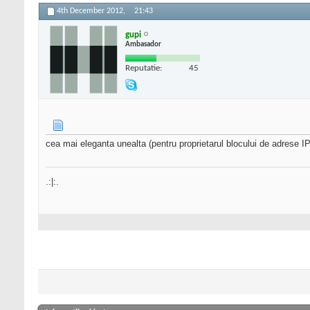
4th December 2012,
21:43
gupi
Ambasador
Reputatie:
45
cea mai eleganta unealta (pentru proprietarul blocului de adrese IP
.:|:.