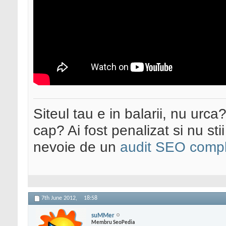
Siteul tau e in balarii, nu urca
cap? Ai fost penalizat si nu sti
nevoie de un
audit SEO compl
7th June 2012,
18:58
suMMer
Membru SeoPedia