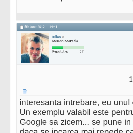
6th June 2012,
14:41
Iulian
Membru SeoPedia
Reputatie:
37
1
interesanta intrebare, eu unul
Un exemplu valabil este pentru
Google sa zicem... se pune in c
daca se incarca mai repede ca 