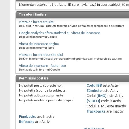
Momentan este/sunt 1 utilizator(i) care navighează în acest subiect.
(0 m
Thread-uri Similare
viteza de incarcare site
De Cipiot în forumul Discutii generale privind optimizarea si motoarele de cautare
Google analytics ofera statistici cu viteza de incarcare
De lovelife în forumul Google
Viteza de incarcare pagina
De lovelife în forumul Teste
viteza de incarcare a site-ului
De Krm în forumul Discutii generale privind optimizarea si motoarele de cautare
Viteza de incarcare - factor seo
De vladgidea în forumul Google
Permisiuni postare
Nu puteţi
posta subiecte noi.
Codul BB
este
Activ
Nu puteţi
răspunde la subiecte
Zâmbete
este
Activ
Nu puteţi
adăuga ataşamente
Codul
[IMG]
este
Activ
Nu puteţi
modifica posturile proprii
[VIDEO]
code is
Activ
Codul HTML este
Inactiv
Trackbacks
are
Inactiv
Pingbacks
are
Inactiv
Refbacks
are
Activ