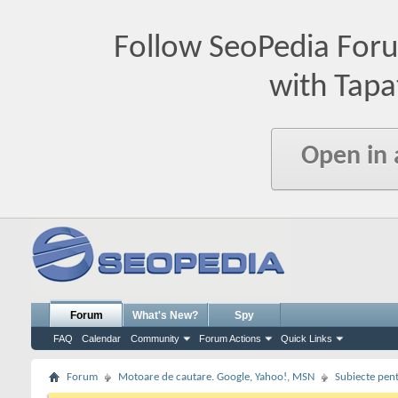
Follow SeoPedia For
with Tapa
Open in
Forum
What's New?
Spy
FAQ
Calendar
Community
Forum Actions
Quick Links
Forum
Motoare de cautare. Google, Yahoo!, MSN
Subiecte pent