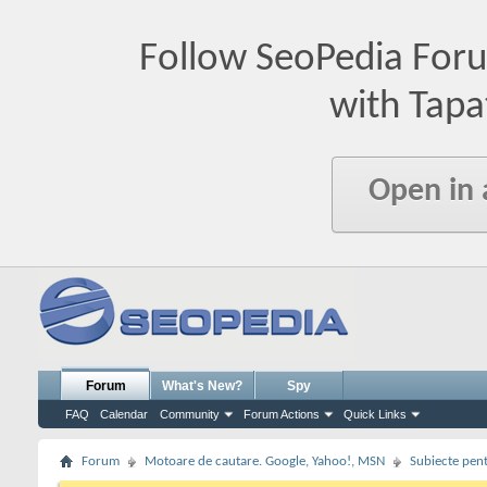
Follow SeoPedia For
with Tapa
Open in
Forum
What's New?
Spy
FAQ
Calendar
Community
Forum Actions
Quick Links
Forum
Motoare de cautare. Google, Yahoo!, MSN
Subiecte pent