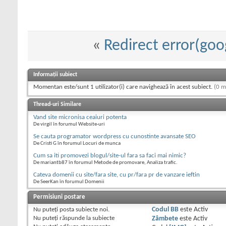
«
Redirect error(goo
Informații subiect
Momentan este/sunt 1 utilizator(i) care navighează în acest subiect.
(0 m
Thread-uri Similare
Vand site micronisa ceaiuri potenta
De virgil în forumul Website-uri
Se cauta programator wordpress cu cunostinte avansate SEO
De Cristi G în forumul Locuri de munca
Cum sa iti promovezi blogul/site-ul fara sa faci mai nimic?
De mariantb87 în forumul Metode de promovare, Analiza trafic.
Cateva domenii cu site/fara site, cu pr/fara pr de vanzare ieftin
De SeerKan în forumul Domenii
Permisiuni postare
Nu puteţi
posta subiecte noi.
Codul BB
este
Activ
Nu puteţi
răspunde la subiecte
Zâmbete
este
Activ