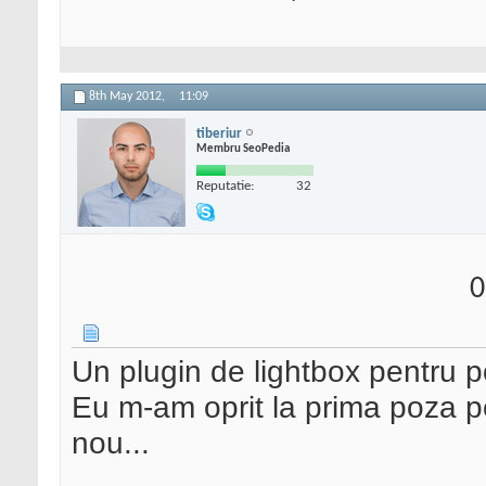
8th May 2012,
11:09
tiberiur
Membru SeoPedia
Reputatie:
32
0
Un plugin de lightbox pentru p
Eu m-am oprit la prima poza pe
nou...