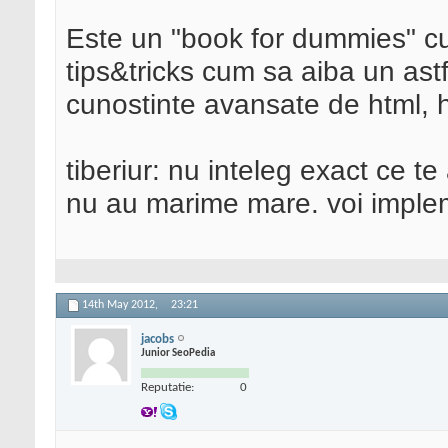
Este un "book for dummies" cu 
tips&tricks cum sa aiba un astf
cunostinte avansate de html, 
tiberiur: nu inteleg exact ce te
nu au marime mare. voi impleme
14th May 2012,
23:21
jacobs
Junior SeoPedia
Reputatie:
0