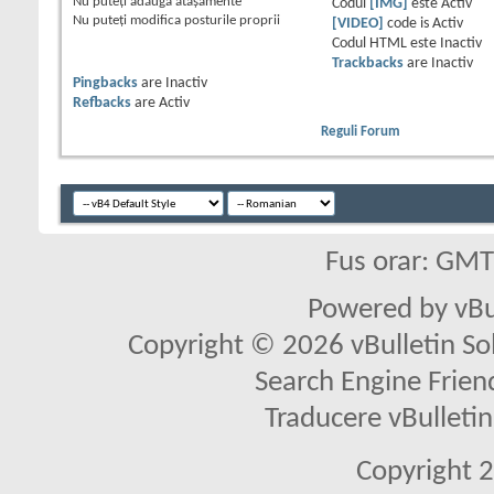
Nu puteţi
adăuga ataşamente
Codul
[IMG]
este
Activ
Nu puteţi
modifica posturile proprii
[VIDEO]
code is
Activ
Codul HTML este
Inactiv
Trackbacks
are
Inactiv
Pingbacks
are
Inactiv
Refbacks
are
Activ
Reguli Forum
Fus orar: GM
Powered by vBu
Copyright © 2026 vBulletin Solu
Search Engine Frien
Traducere vBullet
Copyright 