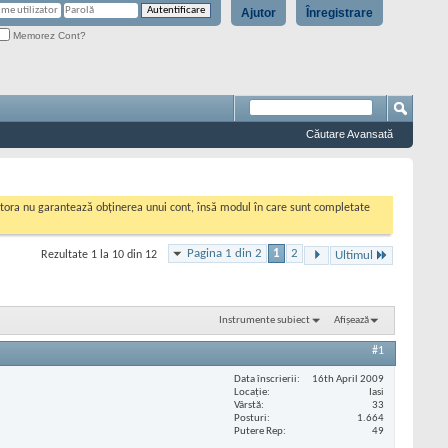
Ajutor
Înregistrare
Memorez Cont?
Căutare Avansată
cestora nu garantează obținerea unui cont, însă modul în care sunt completate
Pagina 1 din 2
1
2
Rezultate 1 la 10 din 12
Ultimul
Instrumente subiect
Afișează
#1
Data înscrierii
16th April 2009
Locaţie
Iasi
Vârstă
33
Posturi
1.664
Putere Rep
49