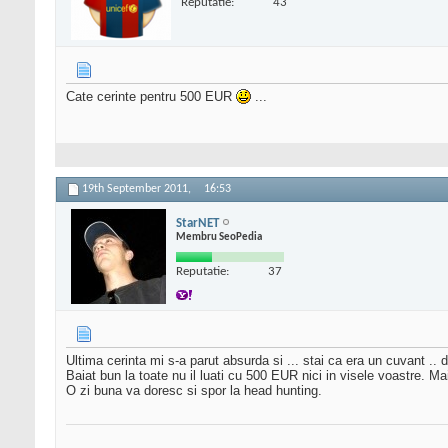
Reputatie:
43
Cate cerinte pentru 500 EUR
...
19th September 2011,
16:53
StarNET
Membru SeoPedia
Reputatie:
37
Ultima cerinta mi s-a parut absurda si ... stai ca era un cuvant .. d
Baiat bun la toate nu il luati cu 500 EUR nici in visele voastre. Ma
O zi buna va doresc si spor la head hunting.