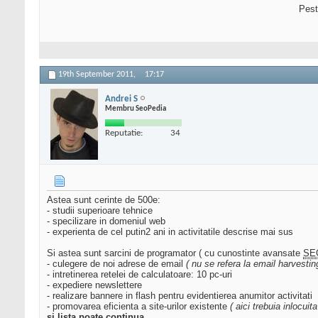
Pest
19th September 2011,
17:17
Andrei S
Membru SeoPedia
Reputatie:
34
Astea sunt cerinte de 500e:
- studii superioare tehnice
- specilizare in domeniul web
- experienta de cel putin2 ani in activitatile descrise mai sus
Si astea sunt sarcini de programator ( cu cunostinte avansate
SE
- culegere de noi adrese de email
( nu se refera la email harvestin
- intretinerea retelei de calculatoare: 10 pc-uri
- expediere newslettere
- realizare bannere in flash pentru evidentierea anumitor activitati
- promovarea eficienta a site-urilor existente
( aici trebuia inlocui
si lista poate continua...