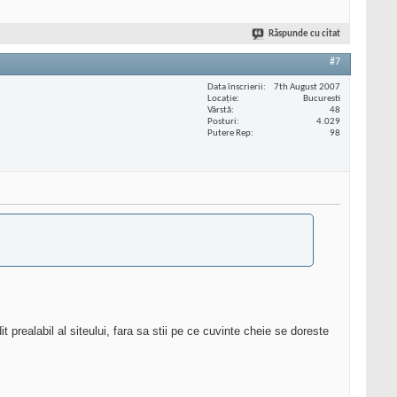
Răspunde cu citat
#7
Data înscrierii
7th August 2007
Locaţie
Bucuresti
Vârstă
48
Posturi
4.029
Putere Rep
98
t prealabil al siteului, fara sa stii pe ce cuvinte cheie se doreste