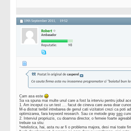
19th September 2011,
19:52
Robert
Ambasador
Reputatie:
98
Postat în original de
casperel
Ce cauta firma asta nu inseamna programator ci "baiatul bun la to
Cam asa este
Sa va spuna mai multe unul care a fost la interviu pentru jobul a
1. Am inceput cu un test .... facut de cineva care avea doar cu
M-a distrat teribil intrebarea de genul cati vizitatori crezi ca poti a
optimizarea, fara keyword research. Sau ce metode gray
seo
cun
2. Interviul propriuzis, cu doamna director, o femeie foarte agreabi
trebuie sa stiu:
*retelistica, hai, asta nu ar fi o problema majora, desi mai toate fi