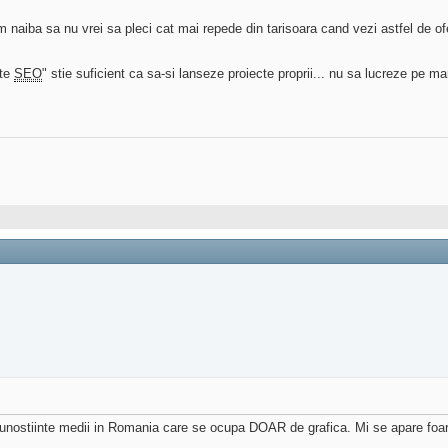
 naiba sa nu vrei sa pleci cat mai repede din tarisoara cand vezi astfel de o
ate
SEO
" stie suficient ca sa-si lanseze proiecte proprii... nu sa lucreze pe ma
cunostiinte medii in Romania care se ocupa DOAR de grafica. Mi se apare foar