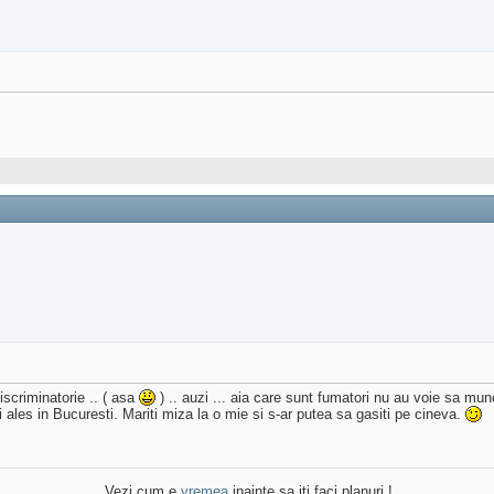
iscriminatorie .. ( asa
) .. auzi ... aia care sunt fumatori nu au voie sa m
i ales in Bucuresti. Mariti miza la o mie si s-ar putea sa gasiti pe cineva.
Vezi cum e
vremea
inainte sa iti faci planuri !