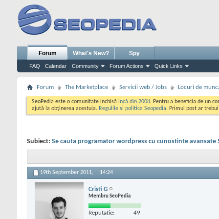
Forum
What's New?
Spy
FAQ
Calendar
Community
Forum Actions
Quick Links
Forum
The Marketplace
Servicii web / Jobs
Locuri de munc
SeoPedia este o comunitate inchisă
incă din 2008
. Pentru a beneficia de un c
ajută la obținerea acestuia.
Regulile si politica Seopedia
. Primul post ar trebu
Subiect:
Se cauta programator wordpress cu cunostinte avansate
19th September 2011,
14:24
Cristi G
Membru SeoPedia
Reputatie:
49