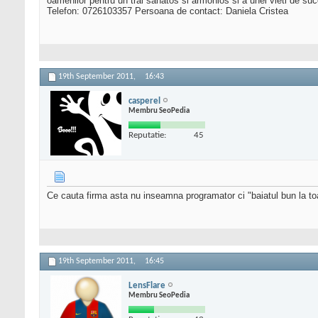
oamenilor pentru un trai sanatos si armonios si a unei vieti de su
Telefon: 0726103357 Persoana de contact: Daniela Cristea
19th September 2011,
16:43
casperel
Membru SeoPedia
Reputatie:
45
Ce cauta firma asta nu inseamna programator ci "baiatul bun la toat
19th September 2011,
16:45
LensFlare
Membru SeoPedia