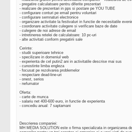
- pregatire calculatoare pentru diferite prezentari
- realizare de prezentari in pps si postare pe YOU TUBE
- configurare conturi pe email pentru voluntari
- configurare semnaturi electronice
- organizare activitate la festivaluri in functie de necesitatile even
- coordonare activitate culegere si verificare baze de date
- culegere de noi adrese de email
- intretinerea retelei de calculatoare: 10 pc-uri
- alte activitati conform pregatirii sale
Cerinte:
- studii superioare tehnice
- specilizare in domeniul web
- experienta de cel putin2 ani in activitatile descrise mai sus
- cunostinte limba engleza
- focusat pe rezolvarea problemelor
- respectare dead-line-uri
- onest, serios
- nefumator
Oferta:
- carte de munca
- salariu net 400-600 euro, in functie de experienta
- concediu anual: 7 saptamani
Descrierea companiei:
MH MEDIA SOLUTION este o firma specializata in organizare