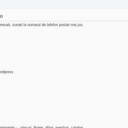
EO
resati, sunati la numarul de telefon postat mai jos.
wordpress
enimente - : site-uri, flyere, afise, meshuri, catalog