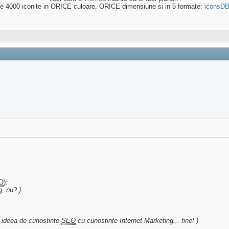
e 4000 iconite in ORICE culoare, ORICE dimensiune si in 5 formate:
iconsD
O
):
g, nu? )
ta ideea de cunostinte
SEO
cu cunostinte Internet Marketing... fine! )