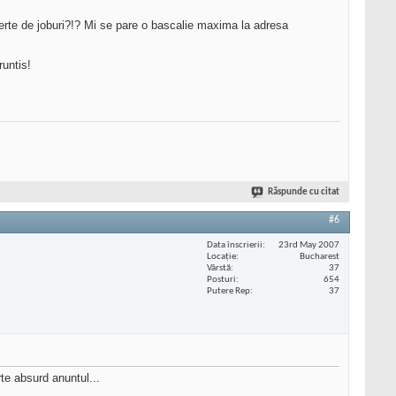
ferte de joburi?!? Mi se pare o bascalie maxima la adresa
runtis!
Răspunde cu citat
#6
Data înscrierii
23rd May 2007
Locaţie
Bucharest
Vârstă
37
Posturi
654
Putere Rep
37
te absurd anuntul...