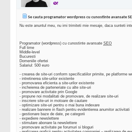
Se cauta programator wordpress cu cunostinte avansate S
Nu este anuntul meu, nu imi trimiteti mie mesaje, daca sunteti inte
Programator (wordpress) cu cunostinte avansate
SEO
Full time
Middle-level
Bucuresti
Domeniile ofertei
Salariul: 500 euro
- crearea de site-uri conform specificatiilor primite, pe platforme 
- intretinerea site-urilor existente
- promovarea eficienta a site-urilor existente
- incheierea de parteneriate cu alte site-uri
- promovare activitate prin Google
- propune noi modalitati de promovare, de realizare site-uri
- inscriere site-uri in motoare de cautare
- optimizare site-uri pentru o mai buna indexare
- realizare bannere in flash pentru evidentierea anumitor activitati
- gestionare baze de date, pe categorii
- expediere newslettere
- stimulare abonare la newslettere
- promovare activitate pe forumuri si bloguri
- realizarea graficii pentru activitatea companiei – realizarea de ev