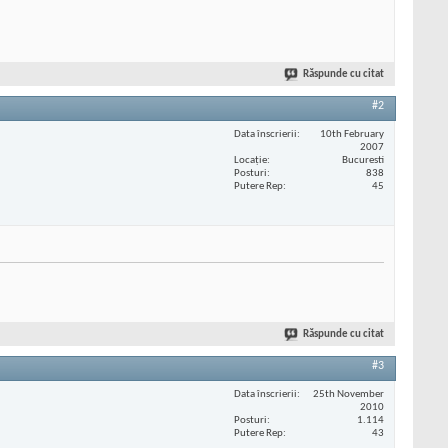
Răspunde cu citat
#2
Data înscrierii
10th February
2007
Locaţie
Bucuresti
Posturi
838
Putere Rep
45
Răspunde cu citat
#3
Data înscrierii
25th November
2010
Posturi
1.114
Putere Rep
43