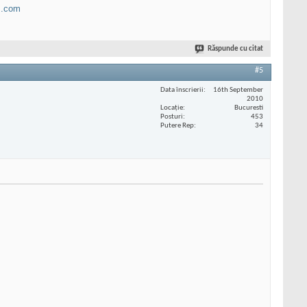
B.com
Răspunde cu citat
#5
Data înscrierii
16th September
2010
Locaţie
Bucuresti
Posturi
453
Putere Rep
34