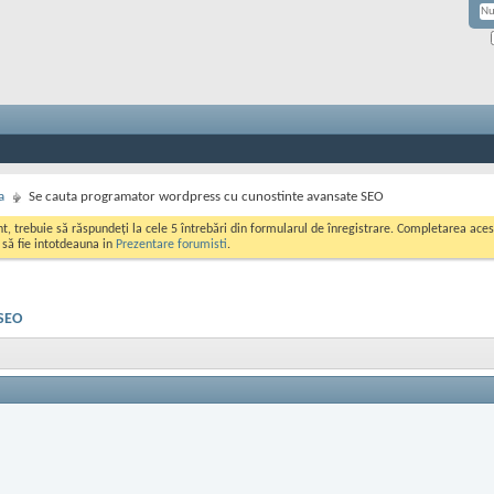
a
Se cauta programator wordpress cu cunostinte avansate SEO
ont, trebuie să răspundeți la cele 5 întrebări din formularul de înregistrare. Completarea a
i să fie intotdeauna in
Prezentare forumisti
.
 SEO