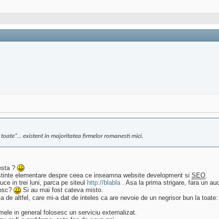
ate"... existent in majoritatea firmelor romanesti mici.
cesta ?
nostinte elementare despre ceea ce inseamna website development si
SEO
.
duce in trei luni, parca pe siteul
http://blabla
. Asa la prima strigare, fara un audi
osc?
Si au mai fost cateva misto.
la de altfel, care mi-a dat de inteles ca are nevoie de un negrisor bun la toate:
rmele in general folosesc un serviciu externalizat.