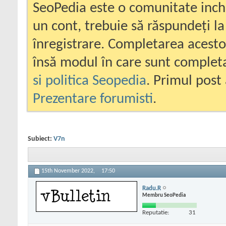
SeoPedia este o comunitate inc
un cont, trebuie să răspundeți la
înregistrare. Completarea acesto
însă modul în care sunt completa
si politica Seopedia
. Primul post 
Prezentare forumisti
.
Subiect:
V7n
15th November 2022,
17:50
Radu.R
Membru SeoPedia
Reputatie:
31