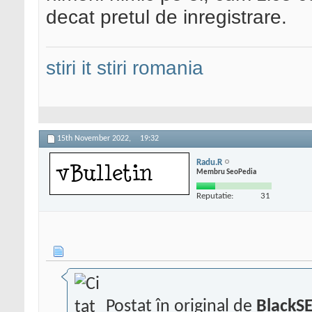
decat pretul de inregistrare.
stiri it
stiri romania
15th November 2022,
19:32
Radu.R
Membru SeoPedia
Reputatie:
31
Postat în original de
BlackS