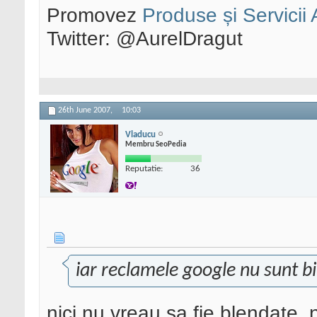
Promovez
Produse și Servicii
Twitter: @AurelDragut
26th June 2007,
10:03
Vladucu
Membru SeoPedia
Reputatie:
36
iar reclamele google nu sunt b
nici nu vreau sa fie blendate,