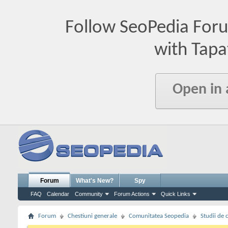
Follow SeoPedia For
with Tapa
Open in
Forum
What's New?
Spy
FAQ
Calendar
Community
Forum Actions
Quick Links
Forum
Chestiuni generale
Comunitatea Seopedia
Studii de 