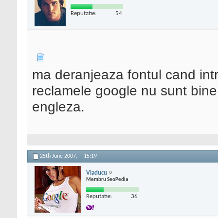
Reputatie:
54
ma deranjeaza fontul cand intru
reclamele google nu sunt bine
engleza.
25th June 2007,
15:19
Vladucu
Membru SeoPedia
Reputatie:
36