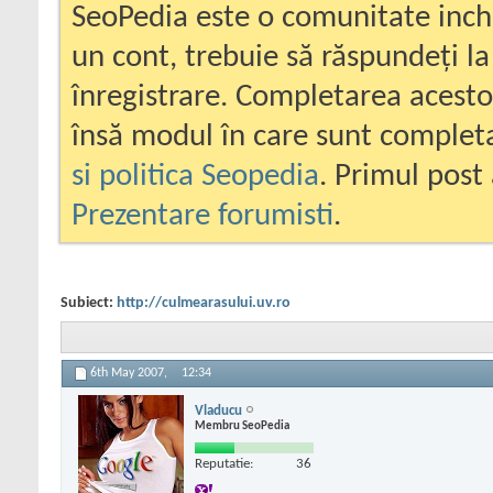
SeoPedia este o comunitate inc
un cont, trebuie să răspundeți la
înregistrare. Completarea acesto
însă modul în care sunt completa
si politica Seopedia
. Primul post 
Prezentare forumisti
.
Subiect:
http://culmearasului.uv.ro
6th May 2007,
12:34
Vladucu
Membru SeoPedia
Reputatie:
36