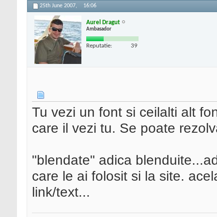
25th June 2007,
16:06
Aurel Dragut
Ambasador
Reputatie:
39
Tu vezi un font si ceilalti alt f
care il vezi tu. Se poate rezol
"blendate" adica blenduite...ad
care le ai folosit si la site. ac
link/text...