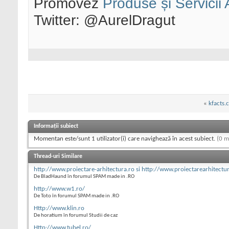
Promovez
Produse și Servicii
Twitter: @AurelDragut
«
kfacts.
Informații subiect
Momentan este/sunt 1 utilizator(i) care navighează în acest subiect.
(0 m
Thread-uri Similare
http://www.proiectare-arhitectura.ro si http://www.proiectarearhitectu
De BladHaund în forumul SPAM made in .RO
http://www.w1.ro/
De Toto în forumul SPAM made in .RO
Http://www.klin.ro
De horatium în forumul Studii de caz
Http://www.tubel.ro/