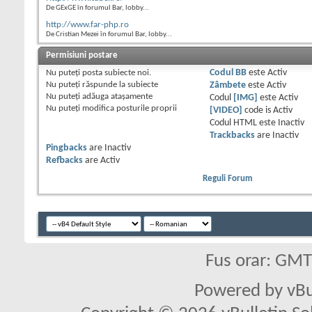
De GExGE în forumul Bar, lobby...
http://www.far-php.ro
De Cristian Mezei în forumul Bar, lobby...
Permisiuni postare
Nu puteţi
posta subiecte noi.
Codul BB
este
Activ
Nu puteţi
răspunde la subiecte
Zâmbete
este
Activ
Nu puteţi
adăuga ataşamente
Codul
[IMG]
este
Activ
Nu puteţi
modifica posturile proprii
[VIDEO]
code is
Activ
Codul HTML este
Inactiv
Trackbacks
are
Inactiv
Pingbacks
are
Inactiv
Refbacks
are
Activ
Reguli Forum
Fus orar: GM
Powered by vBu