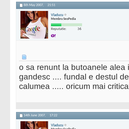
6th May 2007,
21:51
Vladucu
Membru SeoPedia
Reputatie:
36
o sa renunt la butoanele alea i
gandesc .... fundal e destul de
calumea ..... oricum mai critica
14th June 2007,
17:22
Vladucu