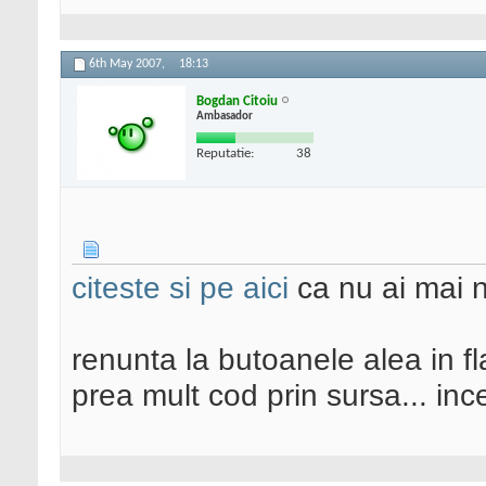
6th May 2007,
18:13
Bogdan Citoiu
Ambasador
Reputatie:
38
citeste si pe aici
ca nu ai mai n
renunta la butoanele alea in fla
prea mult cod prin sursa... i