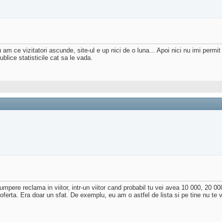
am ce vizitatori ascunde, site-ul e up nici de o luna... Apoi nici nu imi permi
lice statisticile cat sa le vada.
umpere reclama in viitor, intr-un viitor cand probabil tu vei avea 10 000, 20 00
ac oferta. Era doar un sfat. De exemplu, eu am o astfel de lista si pe tine nu te 