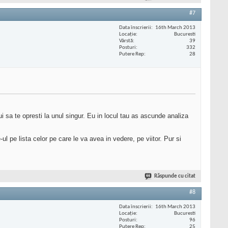
#7
Data înscrierii
16th March 2013
Locaţie
Bucuresti
Vârstă
39
Posturi
332
Putere Rep
28
ui sa te opresti la unul singur. Eu in locul tau as ascunde analiza
ul pe lista celor pe care le va avea in vedere, pe viitor. Pur si
Răspunde cu citat
#8
Data înscrierii
16th March 2013
Locaţie
Bucuresti
Posturi
96
Putere Rep
25