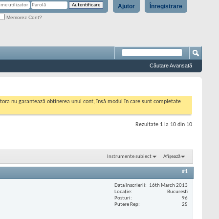
Ajutor
Înregistrare
Memorez Cont?
Căutare Avansată
cestora nu garantează obținerea unui cont, însă modul în care sunt completate
Rezultate 1 la 10 din 10
Instrumente subiect
Afișează
#1
Data înscrierii
16th March 2013
Locaţie
Bucuresti
Posturi
96
Putere Rep
25