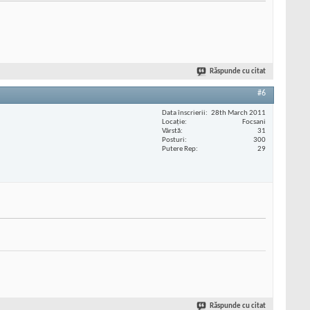
Răspunde cu citat
#6
Data înscrierii
28th March 2011
Locaţie
Focsani
Vârstă
31
Posturi
300
Putere Rep
29
Răspunde cu citat