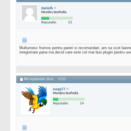
danielb
Membru SeoPedia
Reputatie:
25
Multumesc frumos pentru pareri si recomandari, am sa scot bannere
inregistrare pana ma decid care este cel mai bun plugin pentru user
8th September 2014,
17:25
wega77
Membru SeoPedia
Reputatie:
24