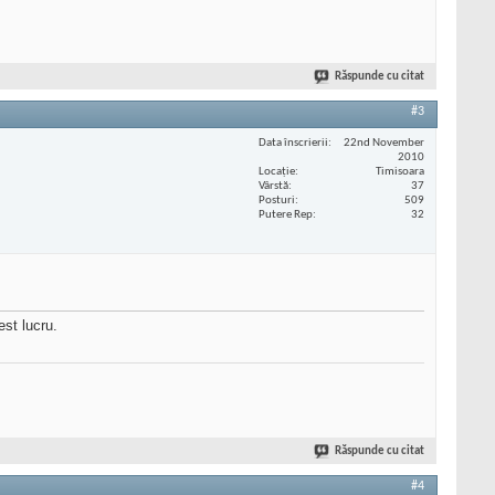
Răspunde cu citat
#3
Data înscrierii
22nd November
2010
Locaţie
Timisoara
Vârstă
37
Posturi
509
Putere Rep
32
est lucru.
Răspunde cu citat
#4