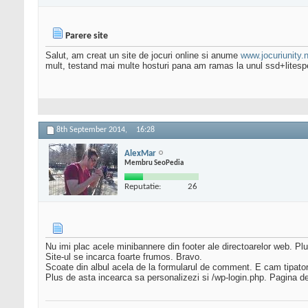
Parere site
Salut, am creat un site de jocuri online si anume
www.jocuriunity.
mult, testand mai multe hosturi pana am ramas la unul ssd+litesp
8th September 2014,
16:28
AlexMar
Membru SeoPedia
Reputatie:
26
Nu imi plac acele minibannere din footer ale directoarelor web. Plu
Site-ul se incarca foarte frumos. Bravo.
Scoate din albul acela de la formularul de comment. E cam tipator s
Plus de asta incearca sa personalizezi si /wp-login.php. Pagina de