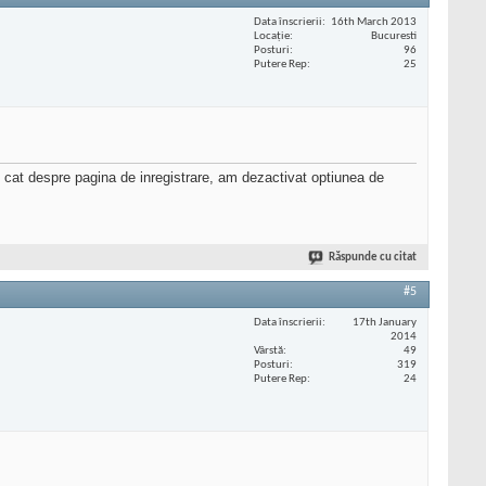
Data înscrierii
16th March 2013
Locaţie
Bucuresti
Posturi
96
Putere Rep
25
 cat despre pagina de inregistrare, am dezactivat optiunea de
Răspunde cu citat
#5
Data înscrierii
17th January
2014
Vârstă
49
Posturi
319
Putere Rep
24