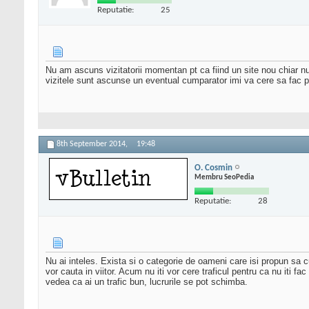
Reputatie:
25
Nu am ascuns vizitatorii momentan pt ca fiind un site nou chiar nu 
vizitele sunt ascunse un eventual cumparator imi va cere sa fac pub
8th September 2014,
19:48
O. Cosmin
Membru SeoPedia
Reputatie:
28
Nu ai inteles. Exista si o categorie de oameni care isi propun sa c
vor cauta in viitor. Acum nu iti vor cere traficul pentru ca nu iti f
vedea ca ai un trafic bun, lucrurile se pot schimba.