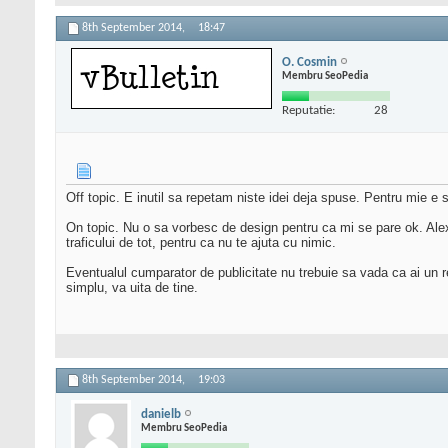
8th September 2014,
18:47
O. Cosmin
Membru SeoPedia
Reputatie:
28
Off topic. E inutil sa repetam niste idei deja spuse. Pentru mie e s
On topic. Nu o sa vorbesc de design pentru ca mi se pare ok. Alex ti
traficului de tot, pentru ca nu te ajuta cu nimic.
Eventualul cumparator de publicitate nu trebuie sa vada ca ai un reco
simplu, va uita de tine.
8th September 2014,
19:03
danielb
Membru SeoPedia