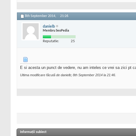
8th September 2014,
21:26
danielb
Membru SeoPedia
Reputatie:
25
E si acesta un punct de vedere, nu am inteles ce vrei sa zici pt
Ultima modificare făcută de danielb; 8th September 2014 la
21:46
.
Informații subiect