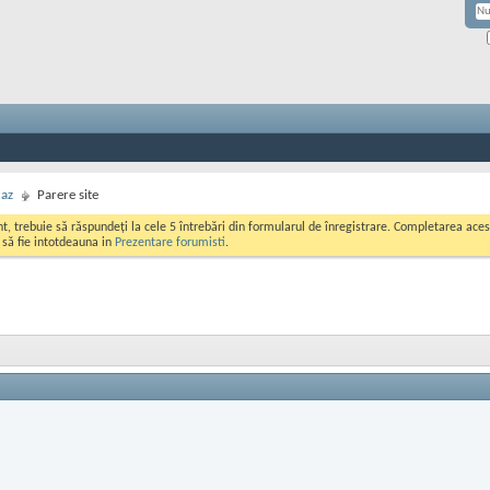
caz
Parere site
ont, trebuie să răspundeți la cele 5 întrebări din formularul de înregistrare. Completarea a
i să fie intotdeauna in
Prezentare forumisti
.