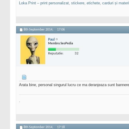
Loka Print – print personalizat, stickere, etichete, carduri și mate
8th September 2014,
17:06
Paul
Membru SeoPedia
Reputatie:
32
Arata bine, personal singurul lucru ce ma deranjeaza sunt bannerele 
.
8th September 2014,
17:18