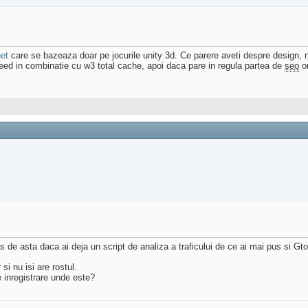
net
care se bazeaza doar pe jocurile unity 3d. Ce parere aveti despre design, 
eed in combinatie cu w3 total cache, apoi daca pare in regula partea de
seo
on
s de asta daca ai deja un script de analiza a traficului de ce ai mai pus si Gt
i nu isi are rostul.
 inregistrare unde este?