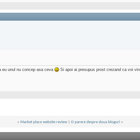
 ca eu unul nu concep asa ceva
Si apoi ai presupus prost crezand ca voi v
«
Market place website review
|
O parere despre doua bloguri
»