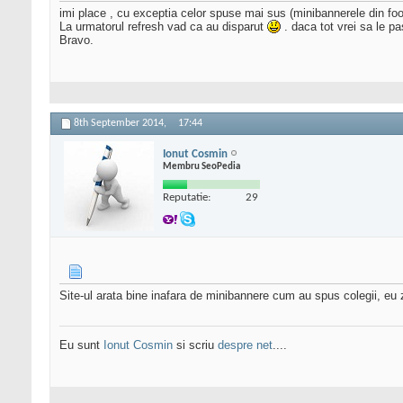
imi place , cu exceptia celor spuse mai sus (minibannerele din foo
La urmatorul refresh vad ca au disparut
. daca tot vrei sa le pa
Bravo.
8th September 2014,
17:44
Ionut Cosmin
Membru SeoPedia
Reputatie:
29
Site-ul arata bine inafara de minibannere cum au spus colegii, eu zic
Eu sunt
Ionut Cosmin
si scriu
despre net
....