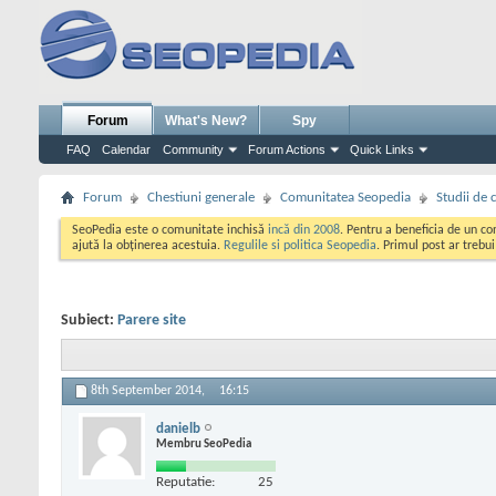
Forum
What's New?
Spy
FAQ
Calendar
Community
Forum Actions
Quick Links
Forum
Chestiuni generale
Comunitatea Seopedia
Studii de 
SeoPedia este o comunitate inchisă
incă din 2008
. Pentru a beneficia de un c
ajută la obținerea acestuia.
Regulile si politica Seopedia
. Primul post ar trebu
Subiect:
Parere site
8th September 2014,
16:15
danielb
Membru SeoPedia
Reputatie:
25