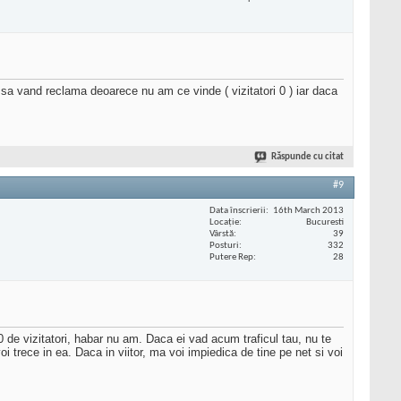
t sa vand reclama deoarece nu am ce vinde ( vizitatori 0 ) iar daca
Răspunde cu citat
#9
Data înscrierii
16th March 2013
Locaţie
Bucuresti
Vârstă
39
Posturi
332
Putere Rep
28
0 de vizitatori, habar nu am. Daca ei vad acum traficul tau, nu te
voi trece in ea. Daca in viitor, ma voi impiedica de tine pe net si voi