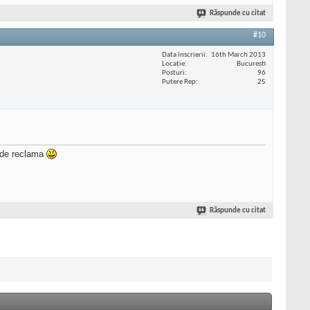
Răspunde cu citat
#10
Data înscrierii
16th March 2013
Locaţie
Bucuresti
Posturi
96
Putere Rep
25
inde reclama
Răspunde cu citat