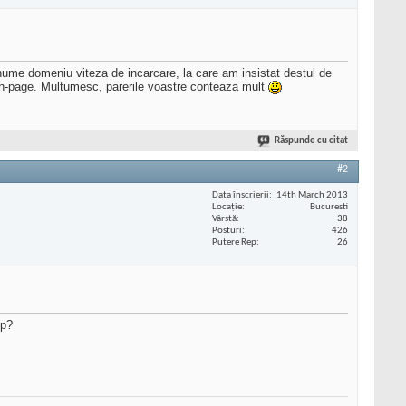
nume domeniu viteza de incarcare, la care am insistat destul de
-page. Multumesc, parerile voastre conteaza mult
Răspunde cu citat
#2
Data înscrierii
14th March 2013
Locaţie
Bucuresti
Vârstă
38
Posturi
426
Putere Rep
26
op?