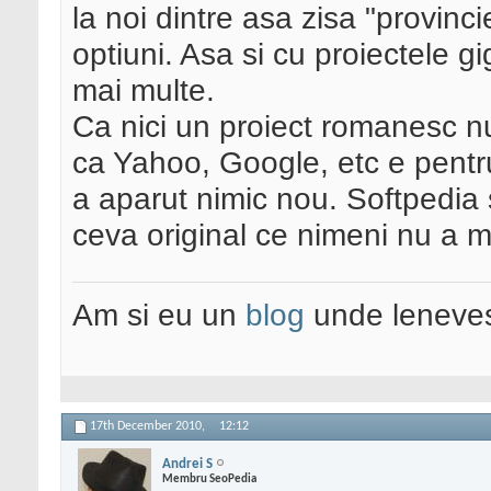
la noi dintre asa zisa "provinci
optiuni. Asa si cu proiectele gi
mai multe.
Ca nici un proiect romanesc nu
ca Yahoo, Google, etc e pentru
a aparut nimic nou. Softpedia 
ceva original ce nimeni nu a m
Am si eu un
blog
unde leneves
17th December 2010,
12:12
Andrei S
Membru SeoPedia