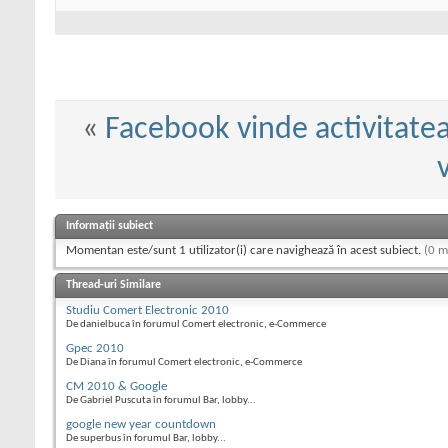
«
Facebook vinde activitatea
Informații subiect
Momentan este/sunt 1 utilizator(i) care navighează în acest subiect.
(0 m
Thread-uri Similare
Studiu Comert Electronic 2010
De danielbuca în forumul Comert electronic, e-Commerce
Gpec 2010
De Diana în forumul Comert electronic, e-Commerce
CM 2010 & Google
De Gabriel Puscuta în forumul Bar, lobby...
google new year countdown
De superbus în forumul Bar, lobby...