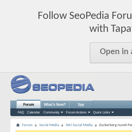
Follow SeoPedia For
with Tapa
Open in
Forum
What's New?
Spy
FAQ
Calendar
Community
Forum Actions
Quick Links
Forum
Social Media
Stiri Social Media
Zuckerberg numit Pe