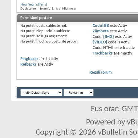
New Year offer :)
De victorro în forumul Link-uri/Bannere
Permisiuni postare
Nu puteţi
posta subiecte noi.
Codul BB
este
Activ
Nu puteţi
răspunde la subiecte
Zâmbete
este
Activ
Nu puteţi
adăuga ataşamente
Codul
[IMG]
este
Activ
Nu puteţi
modifica posturile proprii
[VIDEO]
code is
Activ
Codul HTML este
Inactiv
Trackbacks
are
Inactiv
Pingbacks
are
Inactiv
Refbacks
are
Activ
Reguli Forum
Fus orar: GM
Powered by vBu
Copyright © 2026 vBulletin Solu