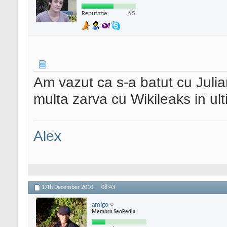
Reputatie:
65
Am vazut ca s-a batut cu Julia
multa zarva cu Wikileaks in u
Alex
17th December 2010,
08:43
amigo
Membru SeoPedia