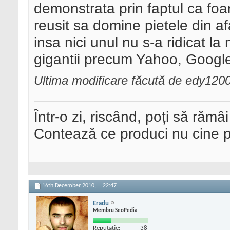
demonstrata prin faptul ca foa
reusit sa domine pietele din af
insa nici unul nu s-a ridicat la
gigantii precum Yahoo, Google
Ultima modificare făcută de edy12
Într-o zi, riscând, poți să rămâi
Contează ce produci nu cine pre
16th December 2010,
22:47
Eradu
Membru SeoPedia
Reputatie:
38