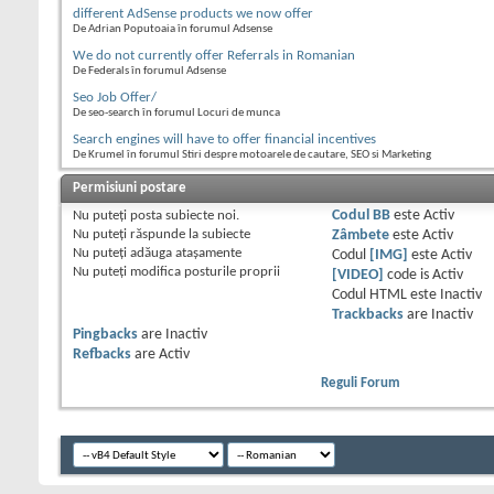
different AdSense products we now offer
De Adrian Poputoaia în forumul Adsense
We do not currently offer Referrals in Romanian
De Federals în forumul Adsense
Seo Job Offer/
De seo-search în forumul Locuri de munca
Search engines will have to offer financial incentives
De Krumel în forumul Stiri despre motoarele de cautare, SEO si Marketing
Permisiuni postare
Nu puteţi
posta subiecte noi.
Codul BB
este
Activ
Nu puteţi
răspunde la subiecte
Zâmbete
este
Activ
Nu puteţi
adăuga ataşamente
Codul
[IMG]
este
Activ
Nu puteţi
modifica posturile proprii
[VIDEO]
code is
Activ
Codul HTML este
Inactiv
Trackbacks
are
Inactiv
Pingbacks
are
Inactiv
Refbacks
are
Activ
Reguli Forum