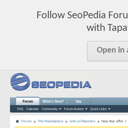
Follow SeoPedia For
with Tapa
Open in
Forum
What's New?
Spy
FAQ
Calendar
Community
Forum Actions
Quick Links
Forum
The Marketplace
Link-uri/Bannere
New Year offer :)