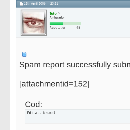
13th April 2006,
23:51
Toto
Ambasador
Reputatie:
48
Spam report successfully sub
[attachmentid=152]
Cod:
Editat. Krumel