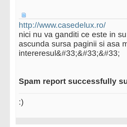
http://www.casedelux.ro/
nici nu va ganditi ce este in su
ascunda sursa paginii si asa m
intereresul&#33;&#33;&#33;
Spam report successfully s
:)