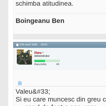
schimba atitudinea.
Boingeanu Ben
14th April 2006,
00:05
Diana
Administrator
Reputatie:
46
Valeu&#33;
Si eu care muncesc din greu ca