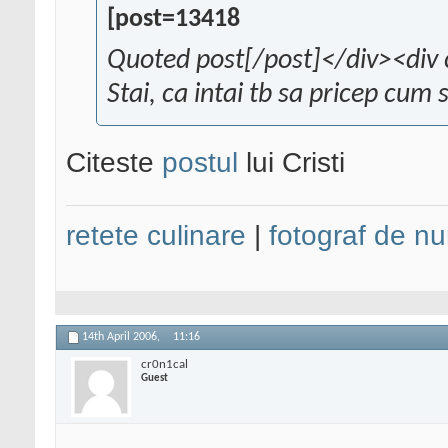
[post=13418
Quoted post[/post]</div><div 
Stai, ca intai tb sa pricep cum 
Citeste
postul
lui Cristi
retete culinare
|
fotograf de nu
14th April 2006,
11:16
cr0n1cal
Guest