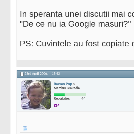
In speranta unei discutii mai c
"De ce nu ia Google masuri?" -
PS: Cuvintele au fost copiate
23rd April 2006,
13:43
Razvan Pop
Membru SeoPedia
Reputatie:
44