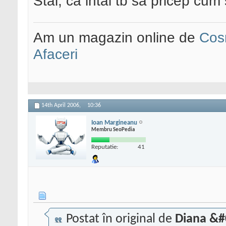
Stai, ca intai tb sa pricep cum
Am un magazin online de
Cos
Afaceri
14th April 2006,
10:36
Ioan Margineanu
Membru SeoPedia
Reputatie:
41
Postat în original de
Diana &#