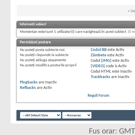
«
Go
Informații subiect
Momentan este/sunt 1 utilizator(i) care navighează în acest subiect.
(0 m
Permisiuni postare
Nu puteţi
posta subiecte noi.
Codul BB
este
Activ
Nu puteţi
răspunde la subiecte
Zâmbete
este
Activ
Nu puteţi
adăuga ataşamente
Codul
[IMG]
este
Activ
Nu puteţi
modifica posturile proprii
[VIDEO]
code is
Activ
Codul HTML este
Inactiv
Trackbacks
are
Inactiv
Pingbacks
are
Inactiv
Refbacks
are
Activ
Reguli Forum
Fus orar: GM