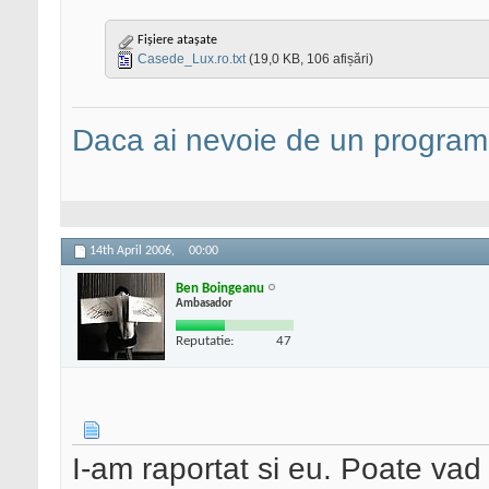
Fișiere atașate
Casede_Lux.ro.txt
(19,0 KB, 106 afișări)
Daca ai nevoie de un programa
14th April 2006,
00:00
Ben Boingeanu
Ambasador
Reputatie:
47
I-am raportat si eu. Poate vad in