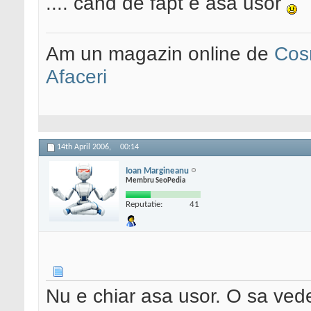
.... cand de fapt e asa usor
Am un magazin online de
Cos
Afaceri
14th April 2006,
00:14
Ioan Margineanu
Membru SeoPedia
Reputatie:
41
Nu e chiar asa usor. O sa ve