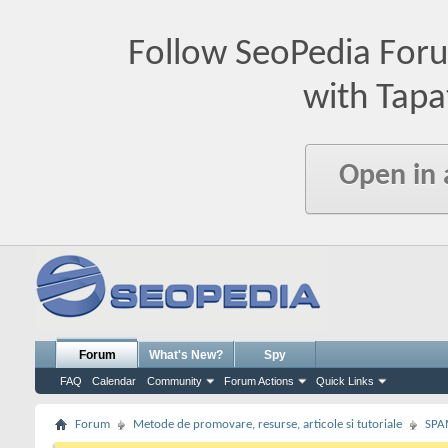
Follow SeoPedia For
with Tapa
Open in
Forum
What's New?
Spy
FAQ
Calendar
Community
Forum Actions
Quick Links
Forum
Metode de promovare, resurse, articole si tutoriale
SPA