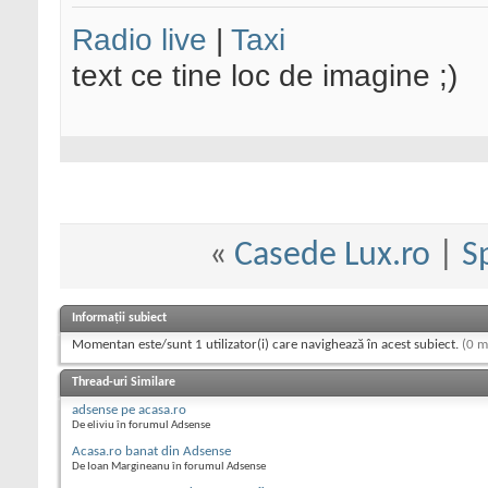
Radio live
|
Taxi
text ce tine loc de imagine ;)
«
Casede Lux.ro
|
S
Informații subiect
Momentan este/sunt 1 utilizator(i) care navighează în acest subiect.
(0 m
Thread-uri Similare
adsense pe acasa.ro
De eliviu în forumul Adsense
Acasa.ro banat din Adsense
De Ioan Margineanu în forumul Adsense