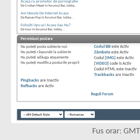
Acasa.ro promotor de pornografie
De Cristian Mezei în forumul Bar, lobby...
Am Nevoie De Internet Acasa
De Razvan Pop în forumul Bar, lobby...
Folositi Ups-uri Acasa Sau Nu?
De lixor în forumul Bar, lobby...
Permisiuni postare
Nu puteţi
posta subiecte noi.
Codul BB
este
Activ
Nu puteţi
răspunde la subiecte
Zâmbete
este
Activ
Nu puteţi
adăuga ataşamente
Codul
[IMG]
este
Activ
Nu puteţi
modifica posturile proprii
[VIDEO]
code is
Activ
Codul HTML este
Inactiv
Trackbacks
are
Inactiv
Pingbacks
are
Inactiv
Refbacks
are
Activ
Reguli Forum
Fus orar: GM