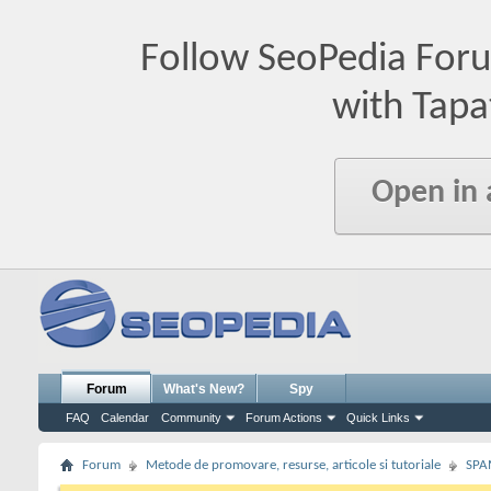
Follow SeoPedia For
with Tapa
Open in
Forum
What's New?
Spy
FAQ
Calendar
Community
Forum Actions
Quick Links
Forum
Metode de promovare, resurse, articole si tutoriale
SPA