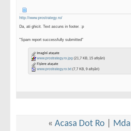
http://www.prostrategy.ro/
Da, ati ghicit. Text ascuns in footer. :p
"Spam report successfully submitted"
Imagini atașate
www.prostrategy.ro.jpg
(21,7 KB, 15 afișări)
Fișiere atașate
www.prostrategy.ro.txt
(7,7 KB, 9 afișări)
«
Acasa Dot Ro
|
Mda,