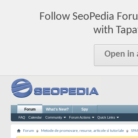
Follow SeoPedia For
with Tapa
Open in
Forum
What's New?
Spy
FAQ
Calendar
Community
Forum Actions
Quick Links
Forum
Metode de promovare, resurse, articole si tutoriale
SPA