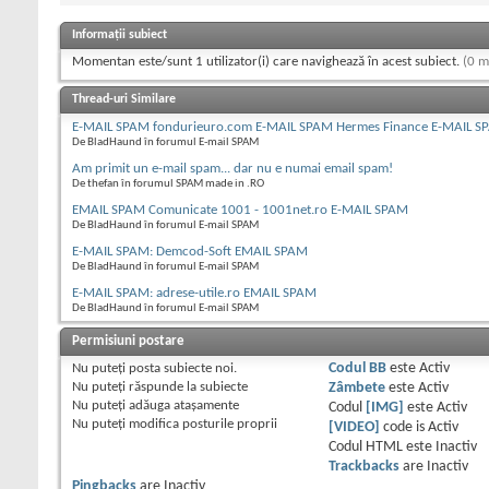
Informații subiect
Momentan este/sunt 1 utilizator(i) care navighează în acest subiect.
(0 m
Thread-uri Similare
E-MAIL SPAM fondurieuro.com E-MAIL SPAM Hermes Finance E-MAIL S
De BladHaund în forumul E-mail SPAM
Am primit un e-mail spam... dar nu e numai email spam!
De thefan în forumul SPAM made in .RO
EMAIL SPAM Comunicate 1001 - 1001net.ro E-MAIL SPAM
De BladHaund în forumul E-mail SPAM
E-MAIL SPAM: Demcod-Soft EMAIL SPAM
De BladHaund în forumul E-mail SPAM
E-MAIL SPAM: adrese-utile.ro EMAIL SPAM
De BladHaund în forumul E-mail SPAM
Permisiuni postare
Nu puteţi
posta subiecte noi.
Codul BB
este
Activ
Nu puteţi
răspunde la subiecte
Zâmbete
este
Activ
Nu puteţi
adăuga ataşamente
Codul
[IMG]
este
Activ
Nu puteţi
modifica posturile proprii
[VIDEO]
code is
Activ
Codul HTML este
Inactiv
Trackbacks
are
Inactiv
Pingbacks
are
Inactiv