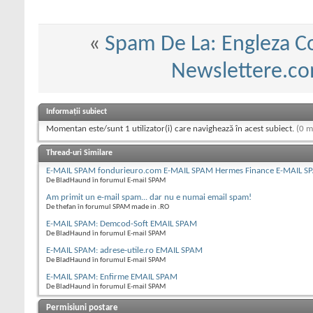
«
Spam De La: Engleza Co
Newslettere.co
Informații subiect
Momentan este/sunt 1 utilizator(i) care navighează în acest subiect.
(0 m
Thread-uri Similare
E-MAIL SPAM fondurieuro.com E-MAIL SPAM Hermes Finance E-MAIL S
De BladHaund în forumul E-mail SPAM
Am primit un e-mail spam... dar nu e numai email spam!
De thefan în forumul SPAM made in .RO
E-MAIL SPAM: Demcod-Soft EMAIL SPAM
De BladHaund în forumul E-mail SPAM
E-MAIL SPAM: adrese-utile.ro EMAIL SPAM
De BladHaund în forumul E-mail SPAM
E-MAIL SPAM: Enfirme EMAIL SPAM
De BladHaund în forumul E-mail SPAM
Permisiuni postare