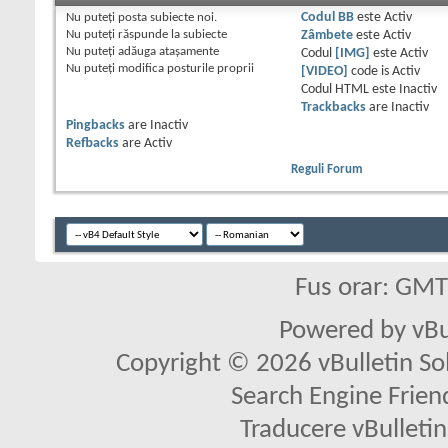
Nu puteţi
posta subiecte noi.
Codul BB
este
Activ
Nu puteţi
răspunde la subiecte
Zâmbete
este
Activ
Nu puteţi
adăuga ataşamente
Codul
[IMG]
este
Activ
Nu puteţi
modifica posturile proprii
[VIDEO]
code is
Activ
Codul HTML este
Inactiv
Trackbacks
are
Inactiv
Pingbacks
are
Inactiv
Refbacks
are
Activ
Reguli Forum
Fus orar: GM
Powered by vBu
Copyright © 2026 vBulletin Solu
Search Engine Frien
Traducere vBullet