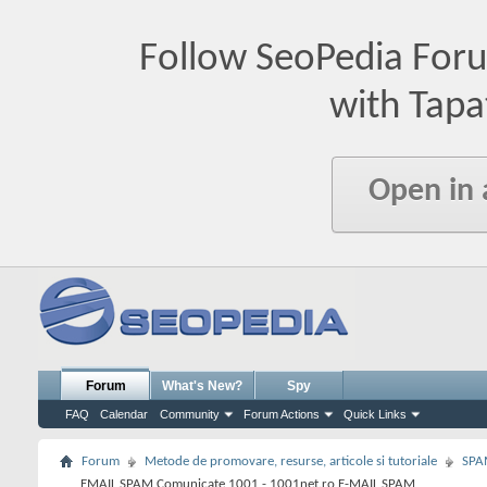
Follow SeoPedia For
with Tapa
Open in
Forum
What's New?
Spy
FAQ
Calendar
Community
Forum Actions
Quick Links
Forum
Metode de promovare, resurse, articole si tutoriale
SPA
EMAIL SPAM Comunicate 1001 - 1001net.ro E-MAIL SPAM