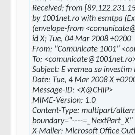
Received: from [89.122.231.15
by 1001net.ro with esmtpa (Ex
(envelope-from <comunicate@
id X; Tue, 04 Mar 2008 +0200
From: "Comunicate 1001" <c
To: <comunicate@1001net.ro
Subject: E vremea sa investim 
Date: Tue, 4 Mar 2008 X +020
Message-ID: <X@CHIP>
MIME-Version: 1.0
Content-Type: multipart/altern
boundary="----=_NextPart_X"
X-Mailer: Microsoft Office Out