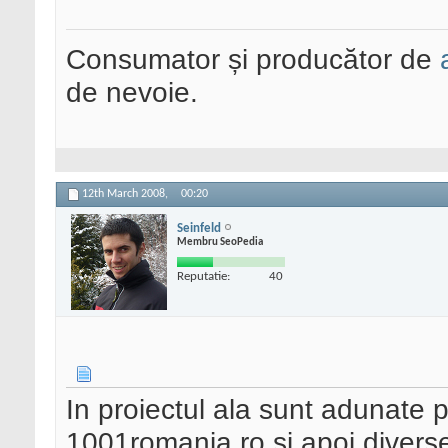
Consumator și producător de
de nevoie.
12th March 2008,
00:20
Seinfeld
Membru SeoPedia
Reputatie:
40
In proiectul ala sunt adunate 
1001romania.ro si apoi divers