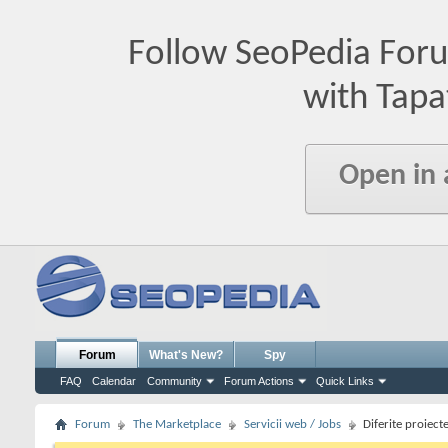
Follow SeoPedia For
with Tapa
Open in
Forum
What's New?
Spy
FAQ
Calendar
Community
Forum Actions
Quick Links
Forum
The Marketplace
Servicii web / Jobs
Diferite proiect