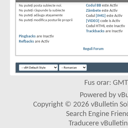
Nu puteţi
posta subiecte noi.
Codul BB
este
Activ
Nu puteţi
răspunde la subiecte
Zâmbete
este
Activ
Nu puteţi
adăuga ataşamente
Codul
[IMG]
este
Activ
Nu puteţi
modifica posturile proprii
[VIDEO]
code is
Activ
Codul HTML este
Inactiv
Trackbacks
are
Inactiv
Pingbacks
are
Inactiv
Refbacks
are
Activ
Reguli Forum
Fus orar: GM
Powered by vBu
Copyright © 2026 vBulletin Solu
Search Engine Frien
Traducere vBullet