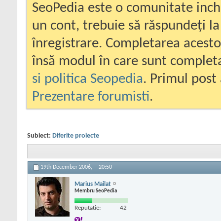
SeoPedia este o comunitate inc
un cont, trebuie să răspundeți la
înregistrare. Completarea acesto
însă modul în care sunt completa
si politica Seopedia
. Primul post 
Prezentare forumisti
.
Subiect:
Diferite proiecte
19th December 2006,
20:50
Marius Mailat
Membru SeoPedia
Reputatie:
42