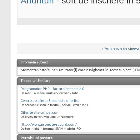
Anunturi
- soft de inscriere in 
«
Am nevoie de cineva 
Informații subiect
Momentan este/sunt 1 utilizator(i) care navighează în acest subiect.
(0 m
Thread-uri Similare
Programator PHP - fac proiecte de la 0
De mariusx în forumul Servicii web / Jobs
Cerere de oferta 6 proiecte diferite.
De Serban Cristian în forumul Servicii web / Jobs
Diferite site-uri pe .com
De kryzty în forumul Link-uri/Bannere
Http://www.proiecte-sapard.com/
De too_night în forumul SPAM made in .RO
Permisiuni postare