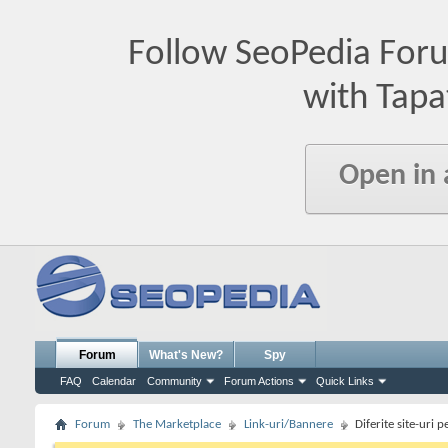
Follow SeoPedia For
with Tapa
Open in
Forum
What's New?
Spy
FAQ
Calendar
Community
Forum Actions
Quick Links
Forum
The Marketplace
Link-uri/Bannere
Diferite site-uri 