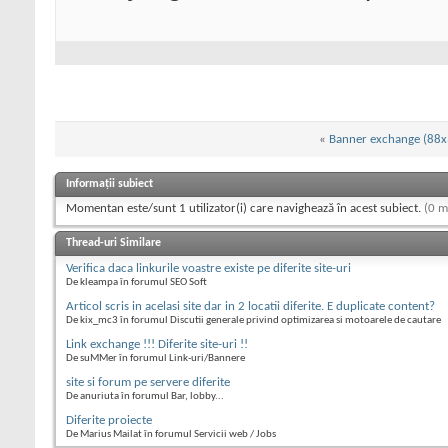
«
Banner exchange (88x3
Informații subiect
Momentan este/sunt 1 utilizator(i) care navighează în acest subiect.
(0 m
Thread-uri Similare
Verifica daca linkurile voastre existe pe diferite site-uri
De kleampa în forumul SEO Soft
Articol scris in acelasi site dar in 2 locatii diferite. E duplicate content?
De kix_mc3 în forumul Discutii generale privind optimizarea si motoarele de cautare
Link exchange !!! Diferite site-uri !!
De suMMer în forumul Link-uri/Bannere
site si forum pe servere diferite
De anuriuta în forumul Bar, lobby...
Diferite proiecte
De Marius Mailat în forumul Servicii web / Jobs