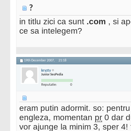
?
in titlu zici ca sunt
.com
, si ap
ce sa intelegem?
19th December 2007,
21:18
kryzty
Junior SeoPedia
Reputatie:
0
eram putin adormit. so: pentru s
engleza, momentan
pr
0 dar d
vor ajunge la minim 3, sper 4!