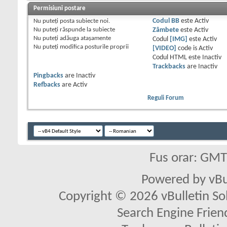
Permisiuni postare
Nu puteţi
posta subiecte noi.
Codul BB
este
Activ
Nu puteţi
răspunde la subiecte
Zâmbete
este
Activ
Nu puteţi
adăuga ataşamente
Codul
[IMG]
este
Activ
Nu puteţi
modifica posturile proprii
[VIDEO]
code is
Activ
Codul HTML este
Inactiv
Trackbacks
are
Inactiv
Pingbacks
are
Inactiv
Refbacks
are
Activ
Reguli Forum
Fus orar: GM
Powered by vBu
Copyright © 2026 vBulletin Solu
Search Engine Frien