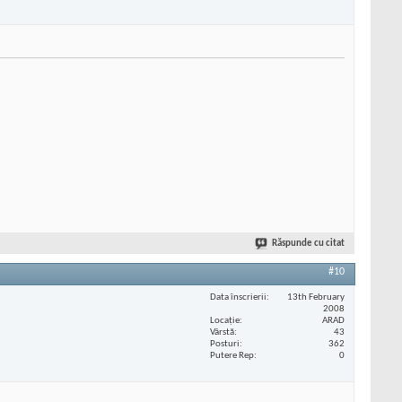
Răspunde cu citat
#10
Data înscrierii
13th February
2008
Locaţie
ARAD
Vârstă
43
Posturi
362
Putere Rep
0