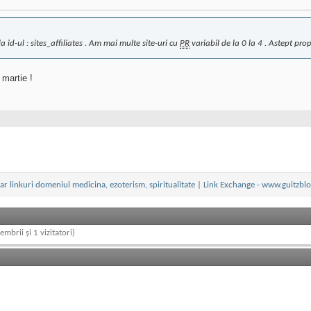
 id-ul : sites_affiliates . Am mai multe site-uri cu
PR
variabil de la 0 la 4 . Astept prop
 martie !
r linkuri domeniul medicina, ezoterism, spiritualitate
|
Link Exchange - www.guitzbl
embrii și 1 vizitatori)