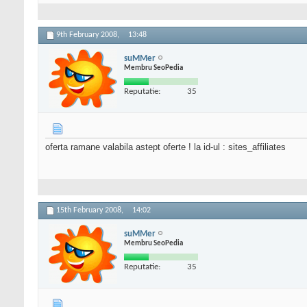
9th February 2008,
13:48
suMMer
Membru SeoPedia
Reputatie:
35
oferta ramane valabila astept oferte ! la id-ul : sites_affiliates
15th February 2008,
14:02
suMMer
Membru SeoPedia
Reputatie:
35