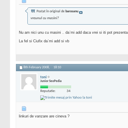
Postat în original de
barosanu
vreunul cu masini?
Nu am nici unu cu masini .. da`mi add daca vrei si iti pot prezenta 
La fel si Ciufix da`mi add si vb
8th February 2008,
18:10
toni
Junior SeoPedia
Reputatie:
34
linkuri de vanzare are cineva ?