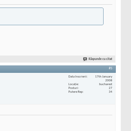
Răspunde cu citat
#5
Data înscrierii
17th January
2008
Locaţie
bucharest
Posturi
27
Putere Rep
34