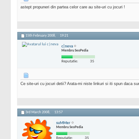
astept propuneri din partea celor care au site-uri cu jocuri !
15th February 2008,
19:21
c|neva
Membru SeoPedia
Reputatie:
35
Ce site-uri cu jocuri detii? Arata-mi niste linkuri si iti spun daca su
3rd March 2008,
13:57
suMMer
Membru SeoPedia
Reputatie:
35