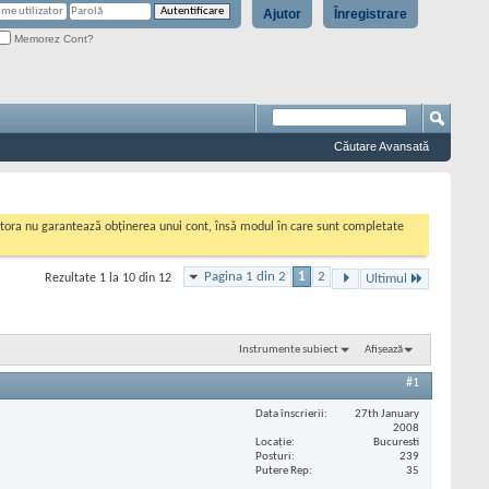
Ajutor
Înregistrare
Memorez Cont?
Căutare Avansată
cestora nu garantează obținerea unui cont, însă modul în care sunt completate
Pagina 1 din 2
1
2
Rezultate 1 la 10 din 12
Ultimul
Instrumente subiect
Afișează
#1
Data înscrierii
27th January
2008
Locaţie
Bucuresti
Posturi
239
Putere Rep
35