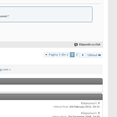
uneri !
Răspunde cu citat
Pagina 1 din 2
1
2
Ultimul
og.com
»
Răspunsuri:
9
Ultimul Post:
6th February 2012,
20:31
Răspunsuri:
9
Ultimul Post:
7th December 2008,
14:00