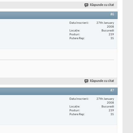
Răspunde cu citat
#6
Data înscrierii
27th January
2008
Locaţie
Bucuresti
Posturi
239
Putere Rep
35
Răspunde cu citat
#7
Data înscrierii
27th January
2008
Locaţie
Bucuresti
Posturi
239
Putere Rep
35