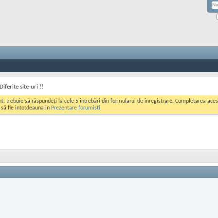
iferite site-uri !!
ont, trebuie să răspundeți la cele 5 întrebări din formularul de înregistrare. Completarea a
i să fie intotdeauna in
Prezentare forumisti
.