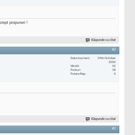
Astept propuneri !
Răspunde cu citat
#2
Data înscrierii
19th October
2006
Vârstă
42
Posturi
18
Putere Rep
0
Răspunde cu citat
#3