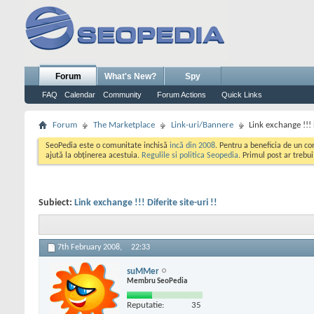
Forum
What's New?
Spy
FAQ
Calendar
Community
Forum Actions
Quick Links
Forum
The Marketplace
Link-uri/Bannere
Link exchange !!! D
SeoPedia este o comunitate inchisă
incă din 2008
. Pentru a beneficia de un c
ajută la obținerea acestuia.
Regulile si politica Seopedia
. Primul post ar trebu
Subiect:
Link exchange !!! Diferite site-uri !!
7th February 2008,
22:33
suMMer
Membru SeoPedia
Reputatie:
35