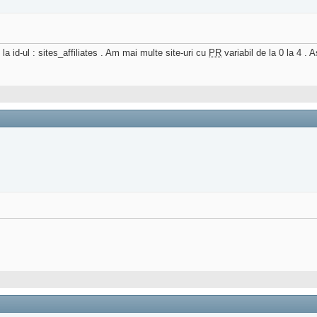
 id-ul : sites_affiliates . Am mai multe site-uri cu
PR
variabil de la 0 la 4 . 