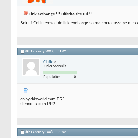
Link exchange !!! Diferite site-uri !!
Salut ! Cei interesati de link exchange sa ma contacteze pe mess la
8th February 2008,
01:02
Ciufix
Junior SeoPedia
Reputatie:
0
enjoykidsworld.com PR2
ultrasofts.com PR2
8th February 2008,
02:02