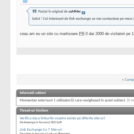
Postat în original de
suMMer
Salut ! Cei interesati de link exchange sa ma contacteze pe mess la
ceau am eu un site cu martisoare
PR
0 dar 2000 de vizitatori pe 1
«
Cumpa
Informații subiect
Momentan este/sunt 1 utilizator(i) care navighează în acest subiect.
(0 m
Thread-uri Similare
Verifica daca linkurile voastre existe pe diferite site-uri
De kleampa în forumul SEO Soft
Link Exchange Cu 7 Site-uri
De iuken în forumul Link-uri/Bannere