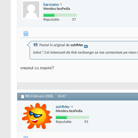
barosanu
Membru SeoPedia
Reputatie:
37
Postat în original de
suMMer
Salut ! Cei interesati de link exchange sa ma contacteze pe mess la
vreunul cu masini?
8th February 2008,
16:47
suMMer
Membru SeoPedia
Reputatie:
35