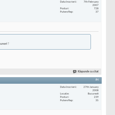
Data înscrierii
7th February
2007
Posturi
728
Putere Rep
37
uneri !
Răspunde cu citat
#4
Data înscrierii
27th January
2008
Locaţie
Bucuresti
Posturi
239
Putere Rep
35