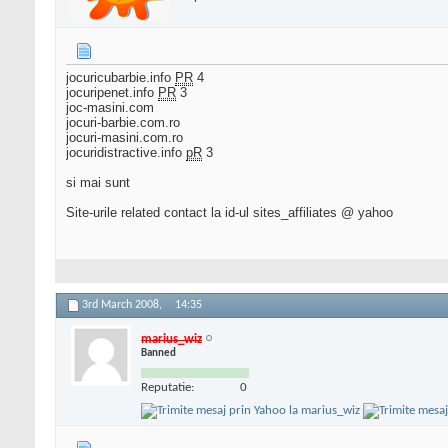
jocuricubarbie.info
PR
4
jocuripenet.info
PR
3
joc-masini.com
jocuri-barbie.com.ro
jocuri-masini.com.ro
jocuridistractive.info
pR
3
si mai sunt
Site-urile related contact la id-ul sites_affiliates @ yahoo
3rd March 2008,
14:35
marius_wiz
Banned
Reputatie:
0