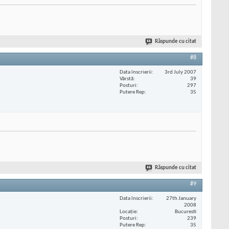
Răspunde cu citat
#8
Data înscrierii
3rd July 2007
Vârstă
39
Posturi
297
Putere Rep
35
Răspunde cu citat
#9
Data înscrierii
27th January
2008
Locaţie
Bucuresti
Posturi
239
Putere Rep
35