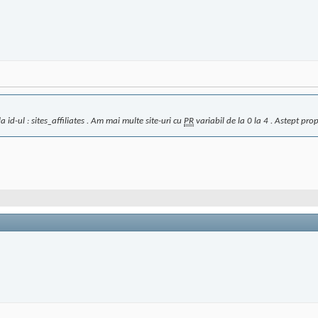
 id-ul : sites_affiliates . Am mai multe site-uri cu
PR
variabil de la 0 la 4 . Astept prop