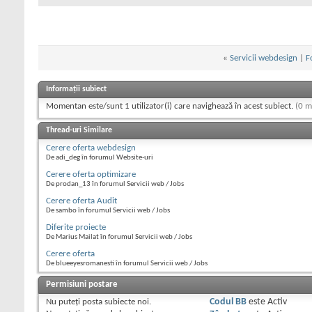
«
Servicii webdesign
|
F
Informații subiect
Momentan este/sunt 1 utilizator(i) care navighează în acest subiect.
(0 m
Thread-uri Similare
Cerere oferta webdesign
De adi_deg în forumul Website-uri
Cerere oferta optimizare
De prodan_13 în forumul Servicii web / Jobs
Cerere oferta Audit
De sambo în forumul Servicii web / Jobs
Diferite proiecte
De Marius Mailat în forumul Servicii web / Jobs
Cerere oferta
De blueeyesromanesti în forumul Servicii web / Jobs
Permisiuni postare
Nu puteţi
posta subiecte noi.
Codul BB
este
Activ