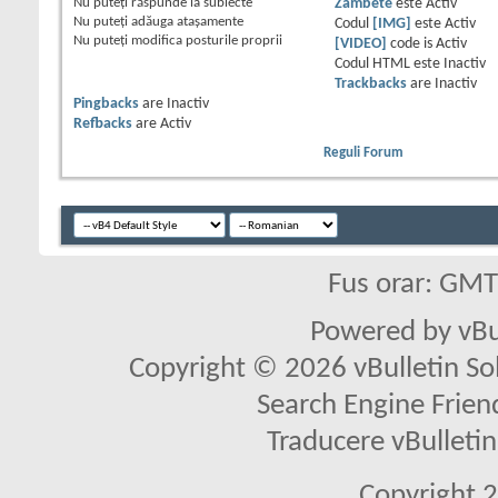
Nu puteţi
răspunde la subiecte
Zâmbete
este
Activ
Nu puteţi
adăuga ataşamente
Codul
[IMG]
este
Activ
Nu puteţi
modifica posturile proprii
[VIDEO]
code is
Activ
Codul HTML este
Inactiv
Trackbacks
are
Inactiv
Pingbacks
are
Inactiv
Refbacks
are
Activ
Reguli Forum
Fus orar: GM
Powered by vBu
Copyright © 2026 vBulletin Solu
Search Engine Frien
Traducere vBullet
Copyright 