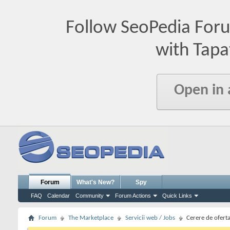
Follow SeoPedia For
with Tapa
Open in
Forum
What's New?
Spy
FAQ
Calendar
Community
Forum Actions
Quick Links
Forum
The Marketplace
Servicii web / Jobs
Cerere de oferta