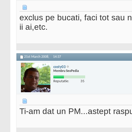
exclus pe bucati, faci tot sau n
ii ai,etc.
21st March 2008,
14:37
costy03
Membru SeoPedia
Reputatie:
35
Ti-am dat un PM...astept rasp