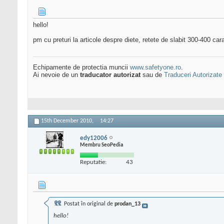
hello!
pm cu preturi la articole despre diete, retete de slabit 300-400 c
Echipamente de protectia muncii
www.safetyone.ro
.
Ai nevoie de un
traducator autorizat
sau de
Traduceri Autorizate
15th December 2010,
14:27
edy12006
Membru SeoPedia
Reputatie:
43
Postat în original de
prodan_13
hello!