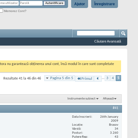
Ajutor
Înregistrare
Memorez Cont?
Căutare Avansată
cestora nu garantează obținerea unui cont, însă modul în care sunt completate
Pagina 5 din 5
...
3
4
5
Rezultate 41 la 46 din 46
Primul
Instrumente subiect
Afișează
#41
Data înscrierii
26th January
2009
Locaţie
Brasov
Vârstă
34
Posturi
3.260
Putere Rep
43