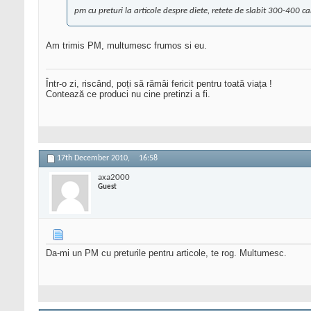
pm cu preturi la articole despre diete, retete de slabit 300-400 
Am trimis PM, multumesc frumos si eu.
Într-o zi, riscând, poți să rămâi fericit pentru toată viața !
Contează ce produci nu cine pretinzi a fi.
17th December 2010,
16:58
axa2000
Guest
Da-mi un PM cu preturile pentru articole, te rog. Multumesc.