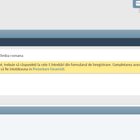
n limba romana
ont, trebuie să răspundeți la cele 5 întrebări din formularul de înregistrare. Completarea a
i să fie intotdeauna in
Prezentare forumisti
.