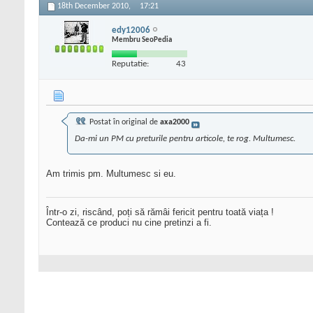
18th December 2010,
17:21
edy12006
Membru SeoPedia
Reputatie:
43
Postat în original de
axa2000
Da-mi un PM cu preturile pentru articole, te rog. Multumesc.
Am trimis pm. Multumesc si eu.
Într-o zi, riscând, poți să rămâi fericit pentru toată viața !
Contează ce produci nu cine pretinzi a fi.