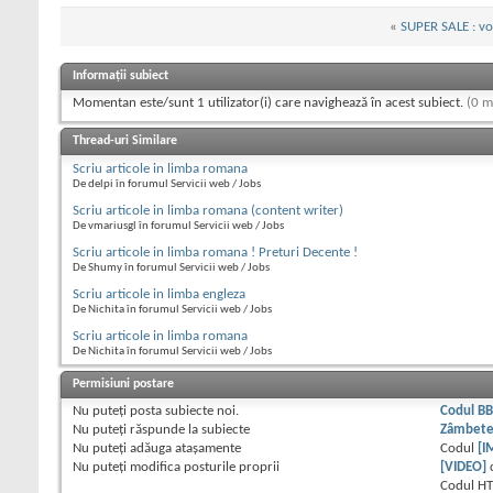
«
SUPER SALE : v
Informații subiect
Momentan este/sunt 1 utilizator(i) care navighează în acest subiect.
(0 m
Thread-uri Similare
Scriu articole in limba romana
De delpi în forumul Servicii web / Jobs
Scriu articole in limba romana (content writer)
De vmariusgl în forumul Servicii web / Jobs
Scriu articole in limba romana ! Preturi Decente !
De Shumy în forumul Servicii web / Jobs
Scriu articole in limba engleza
De Nichita în forumul Servicii web / Jobs
Scriu articole in limba romana
De Nichita în forumul Servicii web / Jobs
Permisiuni postare
Nu puteţi
posta subiecte noi.
Codul B
Nu puteţi
răspunde la subiecte
Zâmbet
Nu puteţi
adăuga ataşamente
Codul
[I
Nu puteţi
modifica posturile proprii
[VIDEO]
Codul H