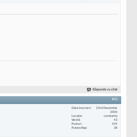
Răspunde cu citat
#43
Data înscrierii
23rd December
2006
Locaţie
constanta
Vârstă
43
Posturi
545
Putere Rep
38