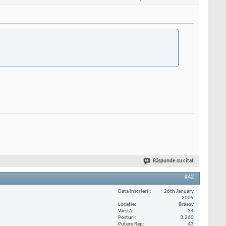
Răspunde cu citat
#42
Data înscrierii
26th January
2009
Locaţie
Brasov
Vârstă
34
Posturi
3.260
Putere Rep
43