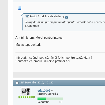
Postat în original de
Mariusbg
Te rog da-mi un pm cu preturi atat pentru articole cat si pentru c
Multumesc.
Am trimis pm. Mersi pentru interes.
Mai astept doritori.
Într-o zi, riscând, poți să rămâi fericit pentru toată viața !
Contează ce produci nu cine pretinzi a fi.
13th December 2010,
01:20
edy12006
Membru SeoPedia
Reputatie:
43