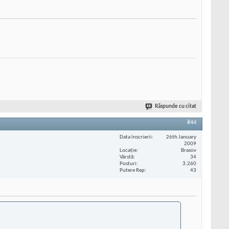
Răspunde cu citat
#44
Data înscrierii
26th January
2009
Locaţie
Brasov
Vârstă
34
Posturi
3.260
Putere Rep
43