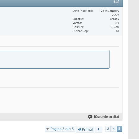
#46
Data înscrierii
26th January
2009
Locaţie
Brasov
Vârstă
34
Posturi
3.260
Putere Rep
43
Răspunde cu citat
Pagina 5 din 5
...
3
4
5
Primul