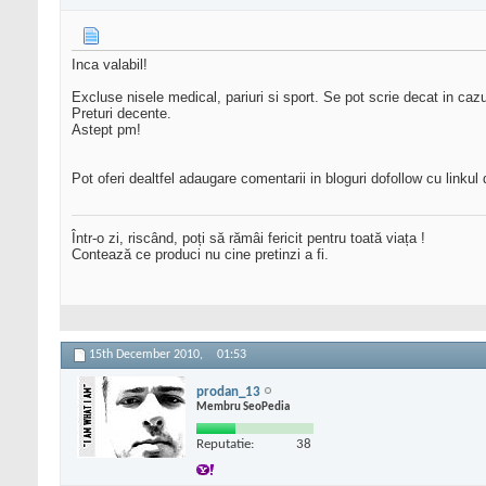
Inca valabil!
Excluse nisele medical, pariuri si sport. Se pot scrie decat in cazul
Preturi decente.
Astept pm!
Pot oferi dealtfel adaugare comentarii in bloguri dofollow cu linkul
Într-o zi, riscând, poți să rămâi fericit pentru toată viața !
Contează ce produci nu cine pretinzi a fi.
15th December 2010,
01:53
prodan_13
Membru SeoPedia
Reputatie:
38