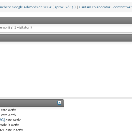
ouchere Google Adwords de 200€ ( aprox. 265$ )
|
Cautam colaborator - content writ
embrii și 1 vizitatori)
B
este
Activ
e
este
Activ
MG]
este
Activ
code is
Activ
TML este
Inactiv