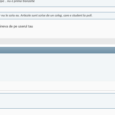
epe .. nu e prima tranzatie
 nu le scriu eu. Articole sunt scrise de un coleg, care e student la poli.
tcineva de pe userul tau