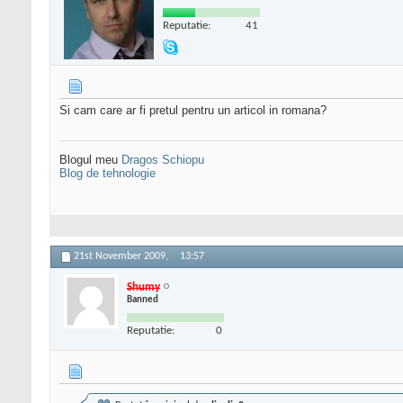
Reputatie:
41
Si cam care ar fi pretul pentru un articol in romana?
Blogul meu
Dragos Schiopu
Blog de tehnologie
21st November 2009,
13:57
Shumy
Banned
Reputatie:
0