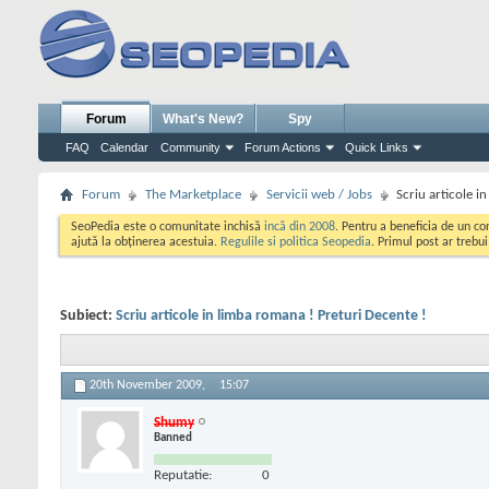
Forum
What's New?
Spy
FAQ
Calendar
Community
Forum Actions
Quick Links
Forum
The Marketplace
Servicii web / Jobs
Scriu articole i
SeoPedia este o comunitate inchisă
incă din 2008
. Pentru a beneficia de un c
ajută la obținerea acestuia.
Regulile si politica Seopedia
. Primul post ar trebu
Subiect:
Scriu articole in limba romana ! Preturi Decente !
20th November 2009,
15:07
Shumy
Banned
Reputatie:
0