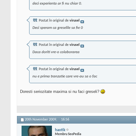
deci experienta ar fi nu chiar 0.
Postat în original de
virusel
Deci speram ca greselile sa fie 0
Postat în original de
virusel
Daca doriti vre-o colaborarea
Postat în original de
virusel
nu e prima tranzatie care vre-au sa o fac
Doresti seriozitate maxima si nu faci greseli?
20th November 2009,
16:56
haotik
Membru SeoPedia