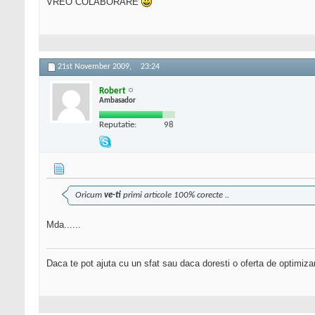
VREO COLABORARE
21st November 2009,
23:24
Robert
Ambasador
Reputatie:
98
Oricum
ve-ti
primi articole 100% corecte ..
Mda......
Daca te pot ajuta cu un sfat sau daca doresti o oferta de optimiza