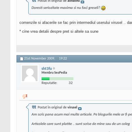
Postat în original de
alinalin0
Doresti seriozitate maxima si nu faci greseli?
comenzile si afacerile se fac prin intermediul userului virusel .. da
* cine vrea detalii despre pret si altele sa sune
21st November 2009,
19:22
sht3fu
Membru SeoPedia
Reputatie:
32
Postat în original de
virusel
Am scris pana acum mai multe articole. Pe blogurile mele ar fi p
Articolele care sunt platite .. sunt scrise de mine sau de un coleg