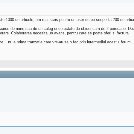
e 1000 de articole, am mai scris pentru un user de pe seopedia 200 de articole 
unt scrise de mine sau de un coleg si corectate de obicei cam de 2 persoane. De
borare. Colaborarea necesita un avans, pentru care se poate oferi si factura.
pe .. nu e prima tranzatie care vre-au sa o fac prin intermediul acestui forum .