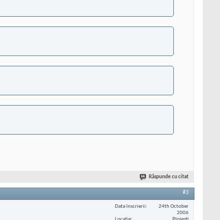
Răspunde cu citat
#3
Data înscrierii
24th October
2006
Locaţie
Ploiesti