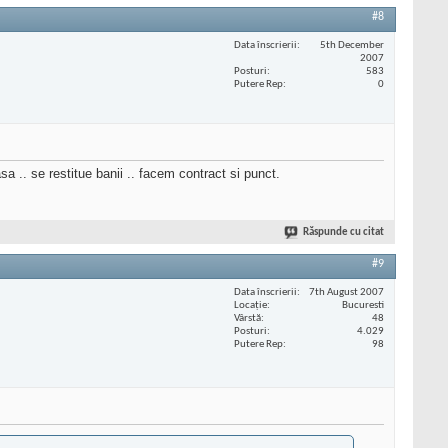
#8
Data înscrierii
5th December
2007
Posturi
583
Putere Rep
0
sa .. se restitue banii .. facem contract si punct.
Răspunde cu citat
#9
Data înscrierii
7th August 2007
Locaţie
Bucuresti
Vârstă
48
Posturi
4.029
Putere Rep
98