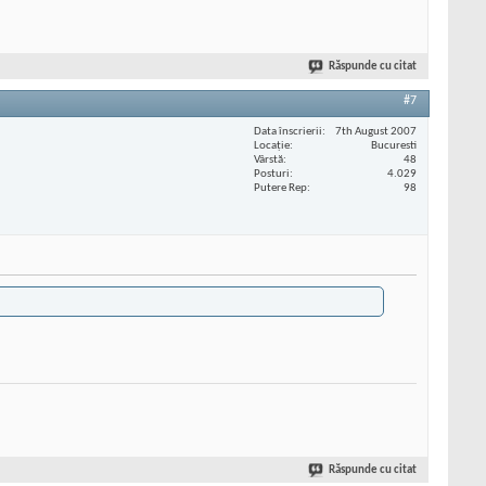
Răspunde cu citat
#7
Data înscrierii
7th August 2007
Locaţie
Bucuresti
Vârstă
48
Posturi
4.029
Putere Rep
98
Răspunde cu citat