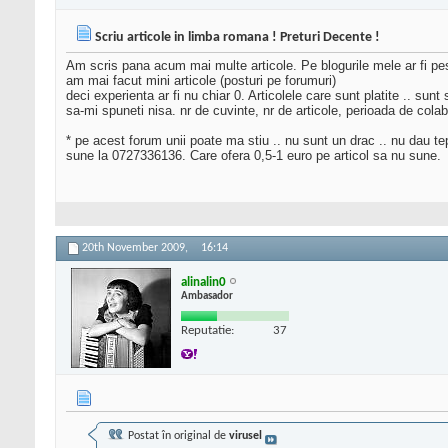
Scriu articole in limba romana ! Preturi Decente !
Am scris pana acum mai multe articole. Pe blogurile mele ar fi pest
am mai facut mini articole (posturi pe forumuri)
deci experienta ar fi nu chiar 0. Articolele care sunt platite .. s
sa-mi spuneti nisa. nr de cuvinte, nr de articole, perioada de cola
* pe acest forum unii poate ma stiu .. nu sunt un drac .. nu dau te
sune la 0727336136. Care ofera 0,5-1 euro pe articol sa nu sune.
20th November 2009,
16:14
alinalin0
Ambasador
Reputatie:
37
Postat în original de
virusel