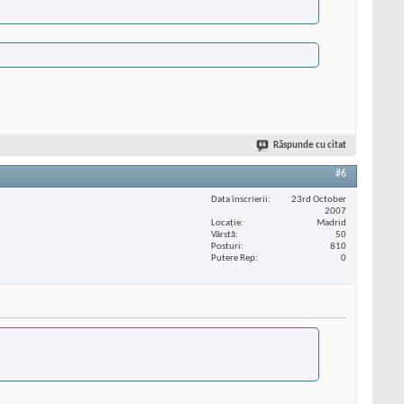
Răspunde cu citat
#6
Data înscrierii
23rd October
2007
Locaţie
Madrid
Vârstă
50
Posturi
810
Putere Rep
0