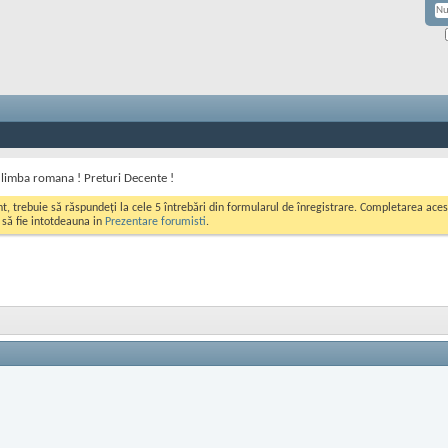
n limba romana ! Preturi Decente !
ont, trebuie să răspundeți la cele 5 întrebări din formularul de înregistrare. Completarea a
i să fie intotdeauna in
Prezentare forumisti
.