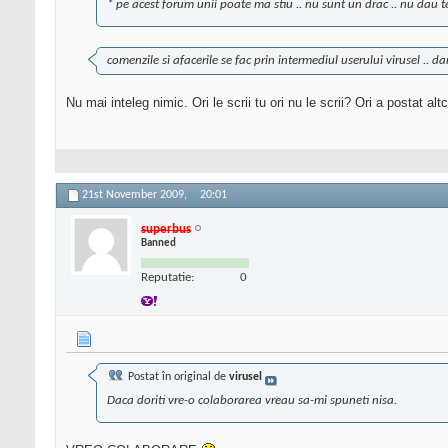
* pe acest forum unii poate ma stiu .. nu sunt un drac .. nu dau t
comenzile si afacerile se fac prin intermediul userului virusel .. dar
Nu mai inteleg nimic. Ori le scrii tu ori nu le scrii? Ori a postat al
21st November 2009,
20:01
superbus
Banned
Reputatie:
0
Postat în original de
virusel
Daca doriti vre-o colaborarea vreau sa-mi spuneti nisa.