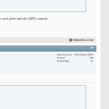
m ve-ti primi articole 100% corecte ..
Răspunde cu citat
#5
Data înscrierii
29th March 2009
Posturi
108
Putere Rep
32