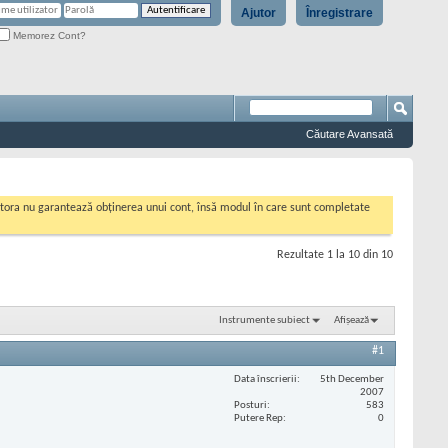
Ajutor
Înregistrare
Memorez Cont?
Căutare Avansată
cestora nu garantează obținerea unui cont, însă modul în care sunt completate
Rezultate 1 la 10 din 10
Instrumente subiect
Afișează
#1
Data înscrierii
5th December
2007
Posturi
583
Putere Rep
0