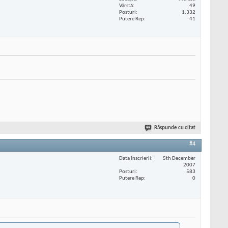
Vârstă
49
Posturi
1.332
Putere Rep
41
Răspunde cu citat
#4
Data înscrierii
5th December
2007
Posturi
583
Putere Rep
0