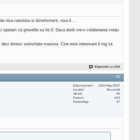
nisa naturista si divertisment, nisa it ...
ci speram ca greselile sa fie 0. Daca doriti vre-o colaborarea vreau
. deci doresc seriozitate maxima. Cine este interesant il rog sa
Răspunde cu citat
#2
Data înscrierii
26th May 2007
Locaţie
Bucuresti
Vârstă
40
Posturi
643
Putere Rep
37