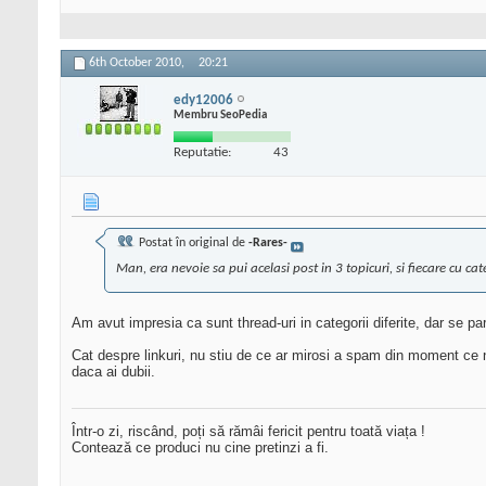
6th October 2010,
20:21
edy12006
Membru SeoPedia
Reputatie:
43
Postat în original de
-Rares-
Man, era nevoie sa pui acelasi post in 3 topicuri, si fiecare cu ca
Am avut impresia ca sunt thread-uri in categorii diferite, dar se p
Cat despre linkuri, nu stiu de ce ar mirosi a spam din moment ce nu 
daca ai dubii.
Într-o zi, riscând, poți să rămâi fericit pentru toată viața !
Contează ce produci nu cine pretinzi a fi.