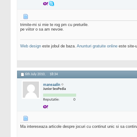
trimite-mi si mie te rog pm cu preturile.
pe viitor o sa am nevoie.
Web design
este jobul de baza.
Anunturi gratuite online
este site-u
6th July 2010,
18:34
maneaalin
Junior SeoPedia
Reputatie:
0
Ma intereseaza articole despre jocuri cu continut unic si sa conti