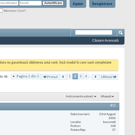
Ajutor
Înregistrare
Memorez Cont?
Căutare Avansată
cestora nu garantează obținerea unui cont, însă modul în care sunt completate
Pagina 2 din 5
1
2
3
4
...
din 46
Primul
Ultimul
Instrumente subiect
Afișează
#11
Data înscrierii
23rd August
2006
Locaţie
bucuresti
Posturi
168
Putere Rep
37