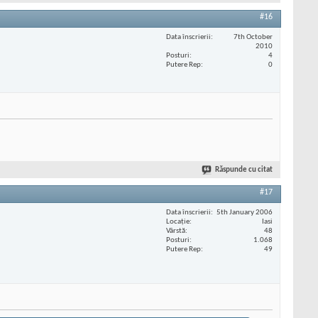
#16
Data înscrierii
7th October
2010
Posturi
4
Putere Rep
0
Răspunde cu citat
#17
Data înscrierii
5th January 2006
Locaţie
Iasi
Vârstă
48
Posturi
1.068
Putere Rep
49