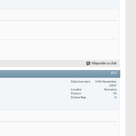
Răspunde cu citat
#12
Data înscrierii
14th November
2007
Locaţie
Romania
Posturi
70
Putere Rep
0