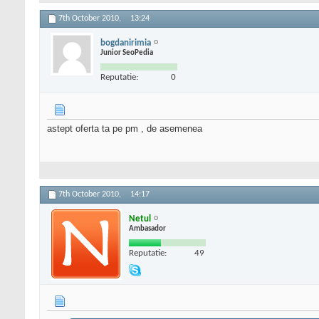
7th October 2010,
13:24
bogdanirimia
Junior SeoPedia
Reputatie:
0
astept oferta ta pe pm , de asemenea
7th October 2010,
14:17
Netul
Ambasador
Reputatie:
49