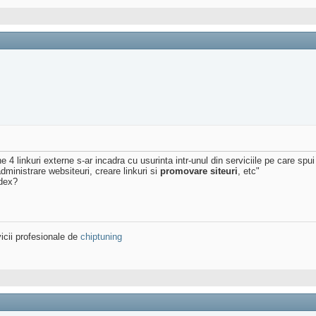
 linkuri externe s-ar incadra cu usurinta intr-unul din serviciile pe care spui 
dministrare websiteuri, creare linkuri si
promovare siteuri
, etc"
ndex?
icii profesionale de
chiptuning