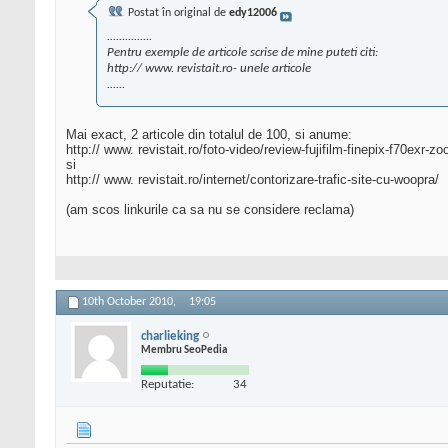
Postat în original de
edy12006
...............
Pentru exemple de articole scrise de mine puteti citi:
http:// www. revistait.ro- unele articole
......
Mai exact, 2 articole din totalul de 100, si anume:
http:// www. revistait.ro/foto-video/review-fujifilm-finepix-f70exr-z
si
http:// www. revistait.ro/internet/contorizare-trafic-site-cu-woopra/
(am scos linkurile ca sa nu se considere reclama)
10th October 2010,
19:05
charlieking
Membru SeoPedia
Reputatie:
34