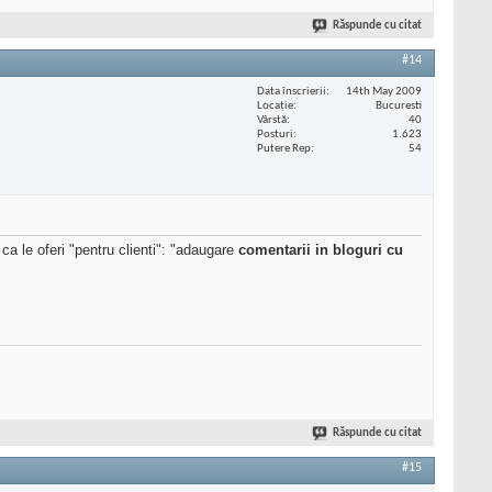
Răspunde cu citat
#14
Data înscrierii
14th May 2009
Locaţie
Bucuresti
Vârstă
40
Posturi
1.623
Putere Rep
54
ca le oferi "pentru clienti": "adaugare
comentarii in bloguri cu
Răspunde cu citat
#15