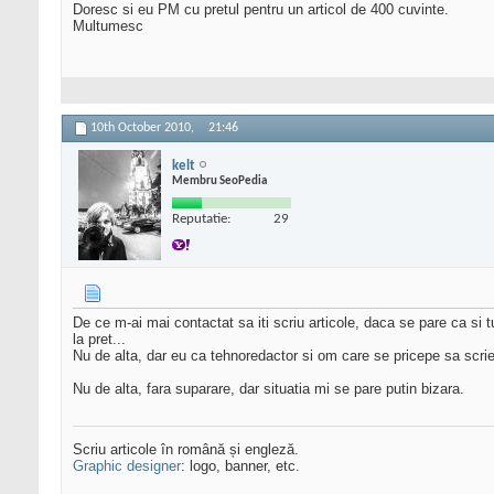
Doresc si eu PM cu pretul pentru un articol de 400 cuvinte.
Multumesc
10th October 2010,
21:46
kelt
Membru SeoPedia
Reputatie:
29
De ce m-ai mai contactat sa iti scriu articole, daca se pare ca si t
la pret...
Nu de alta, dar eu ca tehnoredactor si om care se pricepe sa scrie,
Nu de alta, fara suparare, dar situatia mi se pare putin bizara.
Scriu articole în română și engleză.
Graphic designer
: logo, banner, etc.