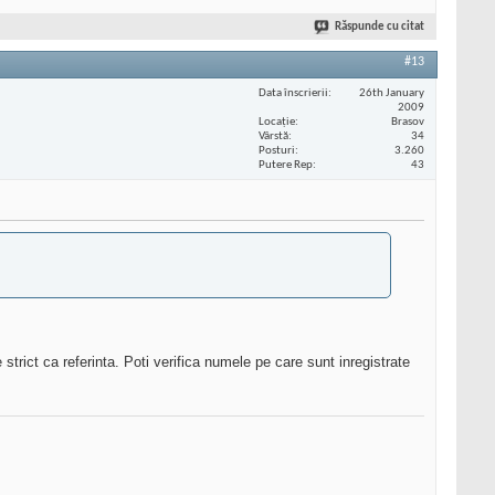
Răspunde cu citat
#13
Data înscrierii
26th January
2009
Locaţie
Brasov
Vârstă
34
Posturi
3.260
Putere Rep
43
strict ca referinta. Poti verifica numele pe care sunt inregistrate