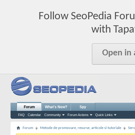
Follow SeoPedia For
with Tapa
Open in
Forum
What's New?
Spy
FAQ
Calendar
Community
Forum Actions
Quick Links
Forum
Metode de promovare, resurse, articole si tutoriale
Serv