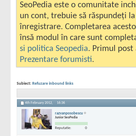
SeoPedia este o comunitate inc
un cont, trebuie să răspundeți la
înregistrare. Completarea acesto
însă modul în care sunt completa
si politica Seopedia
. Primul post 
Prezentare forumisti
.
Subiect:
Refuzare inbound links
4th February 2012,
16:36
razvanposobescu
Junior SeoPedia
Reputatie:
0