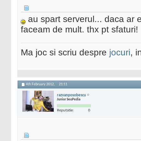
au spart serverul... daca ar 
faceam de mult. thx pt sfaturi!
Ma joc si scriu despre
jocuri
, 
4th February 2012,
21:11
razvanposobescu
Junior SeoPedia
Reputatie:
0