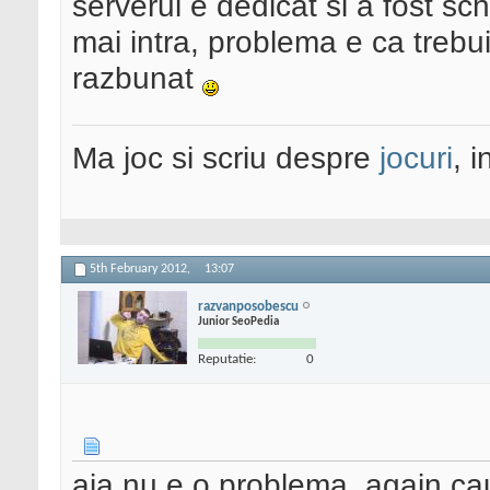
serverul e dedicat si a fost s
mai intra, problema e ca trebui
razbunat
Ma joc si scriu despre
jocuri
, 
5th February 2012,
13:07
razvanposobescu
Junior SeoPedia
Reputatie:
0
aia nu e o problema, again ca