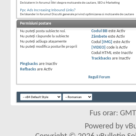
De biaterm în forumul Stiri despre motoarele de cautare, SEO si Marketing
Ppc Ads Increasing Inbound Links?
De Iskander în forumul Discutii generale privind optimizarea si motoarele de cautare
Permisiuni postare
Nu puteţi
posta subiecte noi.
Codul BB
este
Activ
Nu puteţi
răspunde la subiecte
Zâmbete
este
Activ
Nu puteţi
adăuga ataşamente
Codul
[IMG]
este
Activ
Nu puteţi
modifica posturile proprii
[VIDEO]
code is
Activ
Codul HTML este
Inactiv
Trackbacks
are
Inactiv
Pingbacks
are
Inactiv
Refbacks
are
Activ
Reguli Forum
Fus orar: GM
Powered by vBu