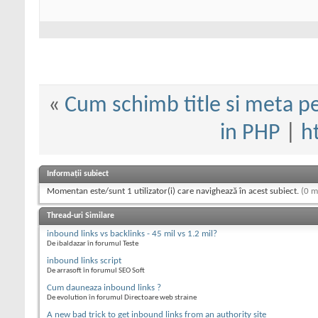
«
Cum schimb title si meta pe
in PHP
|
h
Informații subiect
Momentan este/sunt 1 utilizator(i) care navighează în acest subiect.
(0 m
Thread-uri Similare
inbound links vs backlinks - 45 mil vs 1.2 mil?
De ibaldazar în forumul Teste
inbound links script
De arrasoft în forumul SEO Soft
Cum dauneaza inbound links ?
De evolution în forumul Directoare web straine
A new bad trick to get inbound links from an authority site