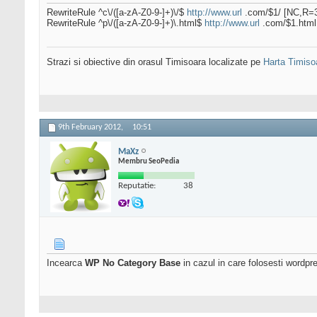
RewriteRule ^c\/([a-zA-Z0-9-]+)\/$
http://www.url
.com/$1/ [NC,R=3
RewriteRule ^p\/([a-zA-Z0-9-]+)\.html$
http://www.url
.com/$1.html
Strazi si obiective din orasul Timisoara localizate pe
Harta Timiso
9th February 2012,
10:51
MaXz
Membru SeoPedia
Reputatie:
38
Incearca
WP No Category Base
in cazul in care folosesti wordpres