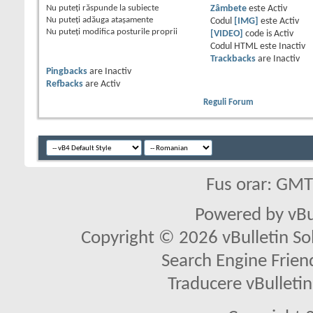
Nu puteţi
răspunde la subiecte
Zâmbete
este
Activ
Nu puteţi
adăuga ataşamente
Codul
[IMG]
este
Activ
Nu puteţi
modifica posturile proprii
[VIDEO]
code is
Activ
Codul HTML este
Inactiv
Trackbacks
are
Inactiv
Pingbacks
are
Inactiv
Refbacks
are
Activ
Reguli Forum
Fus orar: GM
Powered by vBu
Copyright © 2026 vBulletin Solu
Search Engine Frien
Traducere vBullet