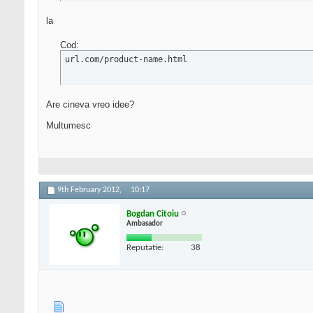
la
Cod:
url.com/product-name.html
Are cineva vreo idee?
Multumesc
9th February 2012,
10:17
Bogdan Citoiu
Ambasador
Reputatie:
38