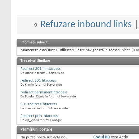
«
Refuzare inbound links
Informații subiect
Momentan este/sunt 1 utilizator(i) care navighează în acest subiect.
(0 m
Thread-uri Similare
Redirect 301 in htaccess
De Diana în forumul Server side
redirect 301 htaccess
De Krm în forumul Server side
redirect permanent htaccess
De Bogdan Citoiu în forumul Server side
301 redirect .htaccess
De meetzah în forumul Server side
Redirect prin .htaccess
De vip_vyo în forumul Google
Permisiuni postare
Nu puteţi
posta subiecte noi.
Codul BB
este
Activ