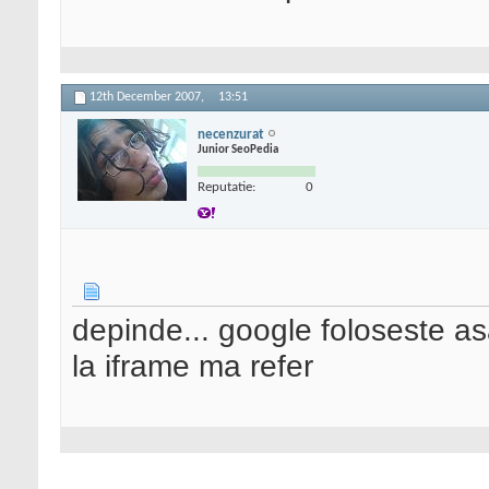
12th December 2007,
13:51
necenzurat
Junior SeoPedia
Reputatie:
0
depinde... google foloseste a
la iframe ma refer