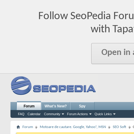
Follow SeoPedia For
with Tapa
Open in
Forum
What's New?
Spy
FAQ
Calendar
Community
Forum Actions
Quick Links
Forum
Motoare de cautare. Google, Yahoo!, MSN
SEO Soft