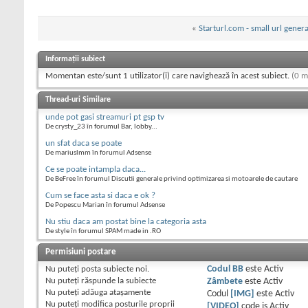
«
Starturl.com - small url gener
Informații subiect
Momentan este/sunt 1 utilizator(i) care navighează în acest subiect.
(0 m
Thread-uri Similare
unde pot gasi streamuri pt gsp tv
De crysty_23 în forumul Bar, lobby...
un sfat daca se poate
De mariuslmm în forumul Adsense
Ce se poate intampla daca...
De BeFree în forumul Discutii generale privind optimizarea si motoarele de cautare
Cum se face asta si daca e ok ?
De Popescu Marian în forumul Adsense
Nu stiu daca am postat bine la categoria asta
De style în forumul SPAM made in .RO
Permisiuni postare
Nu puteţi
posta subiecte noi.
Codul BB
este
Activ
Nu puteţi
răspunde la subiecte
Zâmbete
este
Activ
Nu puteţi
adăuga ataşamente
Codul
[IMG]
este
Activ
Nu puteţi
modifica posturile proprii
[VIDEO]
code is
Activ