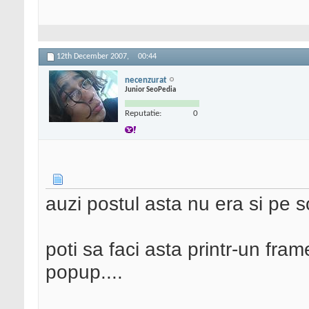
12th December 2007,
00:44
necenzurat
Junior SeoPedia
Reputatie:
0
auzi postul asta nu era si pe 
poti sa faci asta printr-un fram
popup....