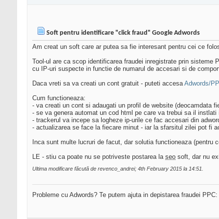
Soft pentru identificare "click fraud" Google Adwords
Am creat un soft care ar putea sa fie interesant pentru cei ce fo
Tool-ul are ca scop identificarea fraudei inregistrate prin sisteme
cu IP-uri suspecte in functie de numarul de accesari si de comportam
Daca vreti sa va creati un cont gratuit - puteti accesa
Adwords/PPC
Cum functioneaza:
- va creati un cont si adaugati un profil de website (deocamdata fie
- se va genera automat un cod html pe care va trebui sa il instlati
- trackerul va incepe sa logheze ip-urile ce fac accesari din adwor
- actualizarea se face la fiecare minut - iar la sfarsitul zilei pot fi
Inca sunt multe lucruri de facut, dar solutia functioneaza (pentru 
LE - stiu ca poate nu se potriveste postarea la
seo
soft, dar nu exi
Ultima modificare făcută de revenco_andrei; 4th February 2015 la
14:51
.
Probleme cu Adwords? Te putem ajuta in depistarea fraudei PPC