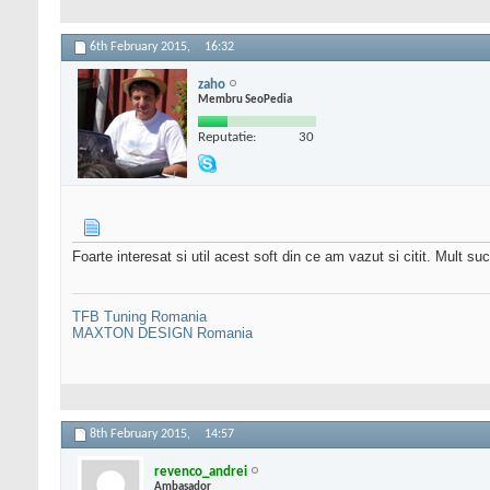
6th February 2015,
16:32
zaho
Membru SeoPedia
Reputatie:
30
Foarte interesat si util acest soft din ce am vazut si citit. Mult suc
TFB Tuning Romania
MAXTON DESIGN Romania
8th February 2015,
14:57
revenco_andrei
Ambasador