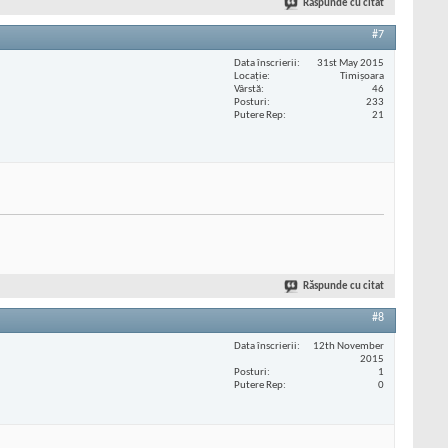
Răspunde cu citat
#7
Data înscrierii
31st May 2015
Locaţie
Timișoara
Vârstă
46
Posturi
233
Putere Rep
21
Răspunde cu citat
#8
Data înscrierii
12th November
2015
Posturi
1
Putere Rep
0