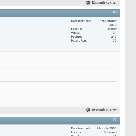
Răspunde cu citat
#2
Data înscrierii
4th October
2010
Locaţie
Brasov
Vârstă
34
Posturi
242
Putere Rep
30
Răspunde cu citat
#3
Data înscrierii
21st July 2006
Locaţie
Bucuresti