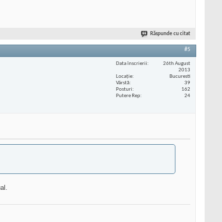
Răspunde cu citat
#5
Data înscrierii
26th August
2013
Locaţie
Bucuresti
Vârstă
39
Posturi
162
Putere Rep
24
al.