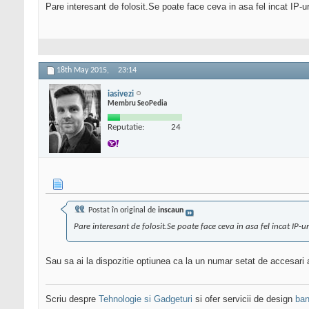
Pare interesant de folosit.Se poate face ceva in asa fel incat IP-
18th May 2015,
23:14
iasivezi
Membru SeoPedia
Reputatie:
24
Postat în original de
inscaun
Pare interesant de folosit.Se poate face ceva in asa fel incat IP-
Sau sa ai la dispozitie optiunea ca la un numar setat de accesari 
Scriu despre
Tehnologie si Gadgeturi
si ofer servicii de design
ban