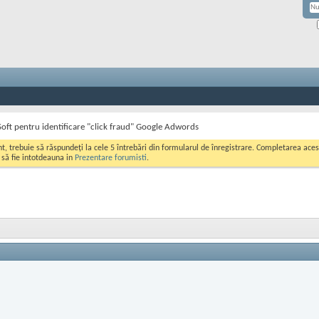
Soft pentru identificare "click fraud" Google Adwords
ont, trebuie să răspundeți la cele 5 întrebări din formularul de înregistrare. Completarea a
i să fie intotdeauna in
Prezentare forumisti
.