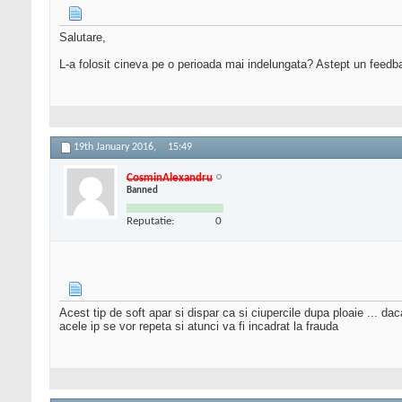
Salutare,
L-a folosit cineva pe o perioada mai indelungata? Astept un feedb
19th January 2016,
15:49
CosminAlexandru
Banned
Reputatie:
0
Acest tip de soft apar si dispar ca si ciupercile dupa ploaie ... daca
acele ip se vor repeta si atunci va fi incadrat la frauda