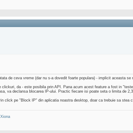
tata de ceva vreme (dar nu s-a dovedit foarte populara) - implicit aceasta se ma
clickuri, da - este posibila prin API. Pana acum acest feature a fost in "teste"
nsa, va declansa blocarea IP-ului. Practic fiecare isi poate seta o limita de 2,3,4
n click pe "Block IP" din aplicatia noastra desktop, doar ca trebuie sa stea 
:
Xiona