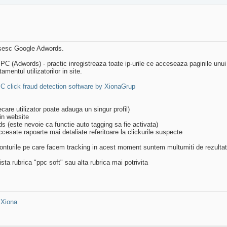
losesc Google Adwords.
 PPC (Adwords) - practic inregistreaza toate ip-urile ce acceseaza paginile unu
entul utilizatorilor in site.
 click fraud detection software by XionaGrup
care utilizator poate adauga un singur profil)
 in website
ds (este nevoie ca functie auto tagging sa fie activata)
 accesate rapoarte mai detaliate referitoare la clickurile suspecte
conturile pe care facem tracking in acest moment suntem multumiti de rezultate)
sta rubrica "ppc soft" sau alta rubrica mai potrivita
:
Xiona