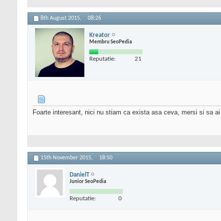
8th August 2015,
08:26
Kreator
Membru SeoPedia
Reputatie:
21
Foarte interesant, nici nu stiam ca exista asa ceva, mersi si sa a
15th November 2015,
18:50
DanielT
Junior SeoPedia
Reputatie:
0