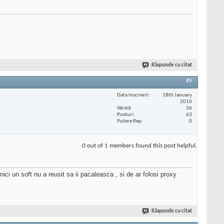
Răspunde cu citat
#9
Data înscrierii
18th January
2016
Vârstă
36
Posturi
63
Putere Rep
0
0 out of 1 members found this post helpful.
 nici un soft nu a reusit sa ii pacaleasca , si de ar folosi proxy
Răspunde cu citat