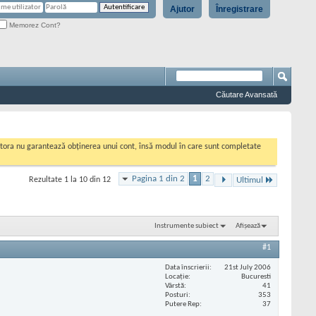
Ajutor
Înregistrare
Memorez Cont?
Căutare Avansată
cestora nu garantează obținerea unui cont, însă modul în care sunt completate
Pagina 1 din 2
1
2
Rezultate 1 la 10 din 12
Ultimul
Instrumente subiect
Afișează
#1
Data înscrierii
21st July 2006
Locaţie
Bucuresti
Vârstă
41
Posturi
353
Putere Rep
37