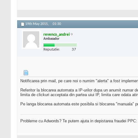
19th May 2015,
01:30
revenco_andrei
Ambasador
Reputatie:
37
Notificarea prin mail, pe care noi o numim "alerta" a fost implemen
Referitor la blocarea automata a IP-urilor dupa un anumit numar de 
limita de clickuri acceptata din partea uiui IP, limita care odata ati
Pe langa blocarea automata este posibila si blocarea "manuala" pri
Probleme cu Adwords? Te putem ajuta in depistarea fraudei PPC