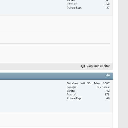
Vârstă
41
Posturi
353
Putere Rep
37
Răspunde cu citat
#4
Data înscrierii
30th March 2007
Locaţie
Bucharest
Vârstă
42
Posturi
878
Putere Rep
40