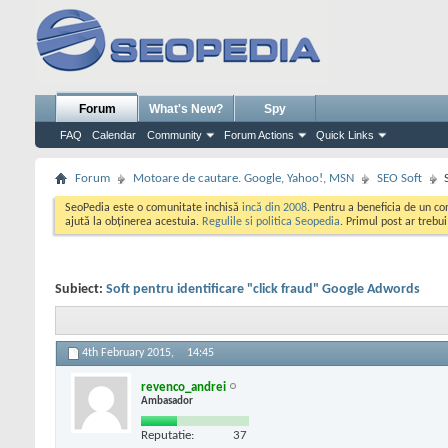
Forum
What's New?
Spy
FAQ
Calendar
Community
Forum Actions
Quick Links
Forum
Motoare de cautare. Google, Yahoo!, MSN
SEO Soft
SeoPedia este o comunitate inchisă
incă din 2008
. Pentru a beneficia de un c
ajută la obținerea acestuia.
Regulile si politica Seopedia
. Primul post ar trebu
Subiect:
Soft pentru identificare "click fraud" Google Adwords
4th February 2015,
14:45
revenco_andrei
Ambasador
Reputatie:
37