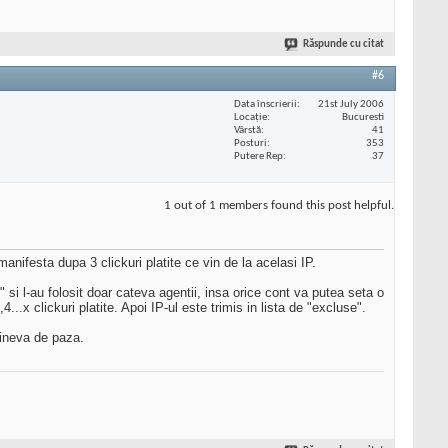
Răspunde cu citat
#6
Data înscrierii
21st July 2006
Locaţie
Bucuresti
Vârstă
41
Posturi
353
Putere Rep
37
1 out of 1 members found this post helpful.
nifesta dupa 3 clickuri platite ce vin de la acelasi IP.
 si l-au folosit doar cateva agentii, insa orice cont va putea seta o
...x clickuri platite. Apoi IP-ul este trimis in lista de "excluse".
cineva de paza.