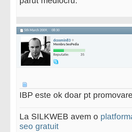
parut mediocru.
5th March 2009,
08:30
dcosmin83
Membru SeoPedia
Reputatie:
35
IBP este ok doar pt promovar
La SILKWEB avem o
platfor
seo gratuit