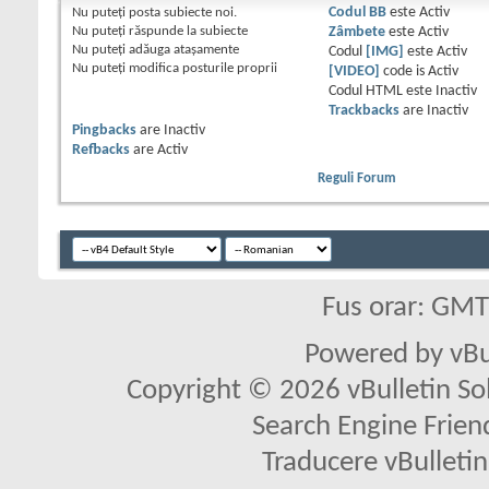
Nu puteţi
posta subiecte noi.
Codul BB
este
Activ
Nu puteţi
răspunde la subiecte
Zâmbete
este
Activ
Nu puteţi
adăuga ataşamente
Codul
[IMG]
este
Activ
Nu puteţi
modifica posturile proprii
[VIDEO]
code is
Activ
Codul HTML este
Inactiv
Trackbacks
are
Inactiv
Pingbacks
are
Inactiv
Refbacks
are
Activ
Reguli Forum
Fus orar: GM
Powered by vBu
Copyright © 2026 vBulletin Solu
Search Engine Frien
Traducere vBullet