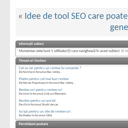
«
Idee de tool SEO care poate
gene
Informații subiect
Momentan este/sunt 1 utilizator(i) care navighează în acest subiect.
(0 m
Thread-uri Similare
Cat sa cer pentru un review la comanda ?
De Nichita în forumul Bar, lobby...
Platim pentru cel mai bun review
De Adrian Poputoaia în forumul Bar, lobby...
Review-uri pentru review-uri
De misu în forumul Link-uri/Bannere
Review pentru un portal
De c0s în forumul Studii de caz
Script pentru un site de review-uri
De thefan în forumul Utile
Permisiuni postare