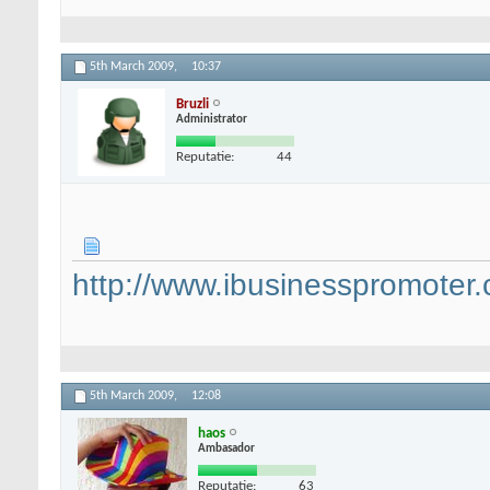
5th March 2009,
10:37
Bruzli
Administrator
Reputatie:
44
http://www.ibusinesspromoter
5th March 2009,
12:08
haos
Ambasador
Reputatie:
63