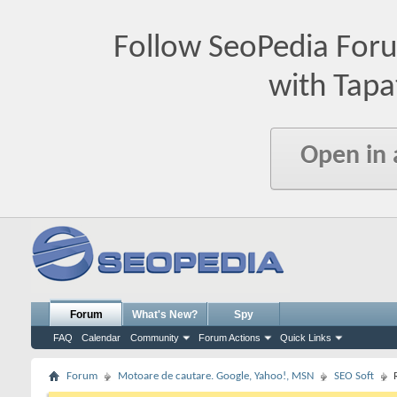
Follow SeoPedia For
with Tapa
Open in
Forum
What's New?
Spy
FAQ
Calendar
Community
Forum Actions
Quick Links
Forum
Motoare de cautare. Google, Yahoo!, MSN
SEO Soft