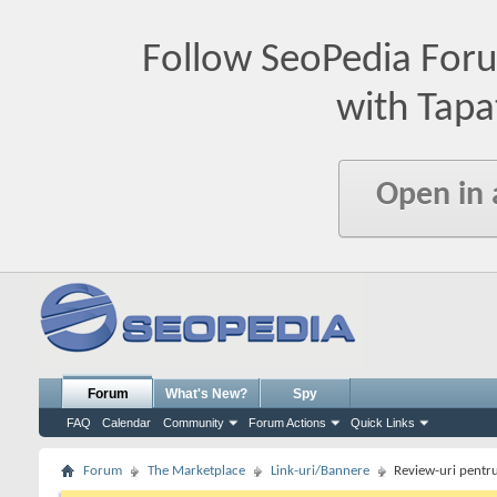
Follow SeoPedia For
with Tapa
Open in
Forum
What's New?
Spy
FAQ
Calendar
Community
Forum Actions
Quick Links
Forum
The Marketplace
Link-uri/Bannere
Review-uri pentru