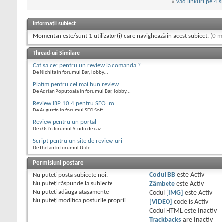
«
vad linkuri pe 4 s
Informații subiect
Momentan este/sunt 1 utilizator(i) care navighează în acest subiect.
(0 m
Thread-uri Similare
Cat sa cer pentru un review la comanda ?
De Nichita în forumul Bar, lobby...
Platim pentru cel mai bun review
De Adrian Poputoaia în forumul Bar, lobby...
Review IBP 10.4 pentru SEO .ro
De Augustin în forumul SEO Soft
Review pentru un portal
De c0s în forumul Studii de caz
Script pentru un site de review-uri
De thefan în forumul Utile
Permisiuni postare
Nu puteţi
posta subiecte noi.
Codul BB
este
Activ
Nu puteţi
răspunde la subiecte
Zâmbete
este
Activ
Nu puteţi
adăuga ataşamente
Codul
[IMG]
este
Activ
Nu puteţi
modifica posturile proprii
[VIDEO]
code is
Activ
Codul HTML este
Inactiv
Trackbacks
are
Inactiv