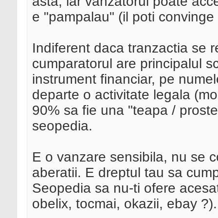
asta, iar vanzatorul poate acc
e "pampalau" (il poti convinge
Indiferent daca tranzactia se re
cumparatorul are principalul s
instrument financiar, pe numel
departe o activitate legala (m
90% sa fie una "teapa / proste
seopedia.
E o vanzare sensibila, nu se c
aberatii. E dreptul tau sa cump
Seopedia sa nu-ti ofere acesat
obelix, tocmai, okazii, ebay ?).