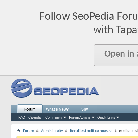
Follow SeoPedia For
with Tapa
Open in
Forum
What's New?
Spy
FAQ
Calendar
Community
Forum Actions
Quick Links
Forum
Administrativ
Regulile si politica noastra
explicatie s