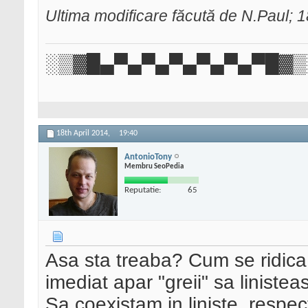
Ultima modificare făcută de N.Paul; 1
░▒▓█▄▀▄▀▄▀▄▀▄▀▄▀█▓▒
18th April 2014,
19:40
AntonioTony
Membru SeoPedia
Reputatie:
65
Asa sta treaba? Cum se ridica
imediat apar "greii" sa liniste
Sa coexistam in liniste, resp