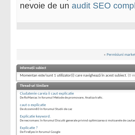
nevoie de un
audit SEO compl
«
Permisiuni marke
Informații subiect
Momentan este/sunt 1 utilizator(i) care navighează în acest subiect.
(0 m
Thread-uri Similare
Ciudatenie careia ii caut explicatie
De RoManiac în forumul Metode de promovare, Analiza trafic.
caut o explicatie
De dcosmin83 în forumul Studii de caz
Explicatie keyword.
De necromanc în forumul Discutii generale privind optimizarea si motoarele de cauta
Explicatie ?
De FireEyes în forumul Google