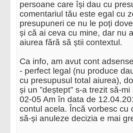
persoane care își dau cu presu
comentariul tău este egal cu 
presupuneri ce nu le poți doved
și că ai ceva cu mine, dar nu a
aiurea fără să știi contextul.
Ca info, am avut cont adsense
- perfect legal (nu produce dau
cu presupusul total aiurea), do
și un ”deștept” s-a trezit să-m
02-05 Am în data de 12.04.201
contul acela. Încă vorbesc cu c
să-și anuleze decizia e mai gre