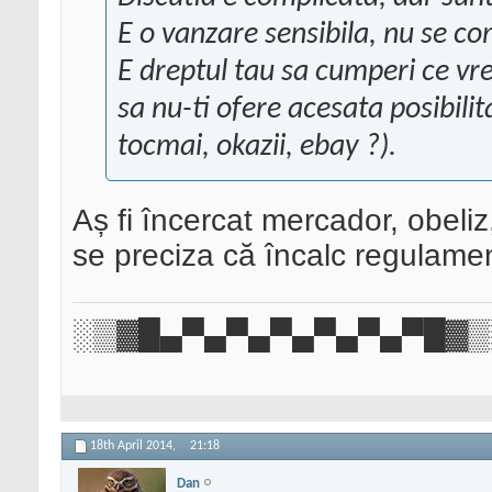
E o vanzare sensibila, nu se co
E dreptul tau sa cumperi ce vre
sa nu-ti ofere acesata posibilit
tocmai, okazii, ebay ?).
Aș fi încercat mercador, obeliz,
se preciza că încalc regulamen
░▒▓█▄▀▄▀▄▀▄▀▄▀▄▀█▓▒
18th April 2014,
21:18
Dan