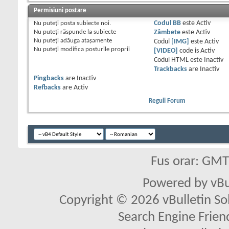
Permisiuni postare
Nu puteţi
posta subiecte noi.
Codul BB
este
Activ
Nu puteţi
răspunde la subiecte
Zâmbete
este
Activ
Nu puteţi
adăuga ataşamente
Codul
[IMG]
este
Activ
Nu puteţi
modifica posturile proprii
[VIDEO]
code is
Activ
Codul HTML este
Inactiv
Trackbacks
are
Inactiv
Pingbacks
are
Inactiv
Refbacks
are
Activ
Reguli Forum
Fus orar: GM
Powered by vBu
Copyright © 2026 vBulletin Solu
Search Engine Frien