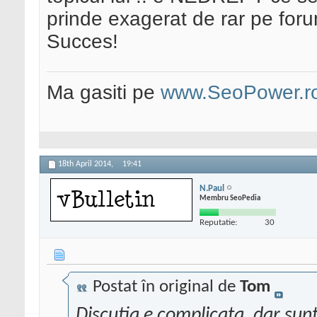
prinde exagerat de rar pe for
Succes!
Ma gasiti pe
www.SeoPower.r
18th April 2014,
19:41
N.Paul
Membru SeoPedia
Reputatie:
30
Postat în original de
Tom
Discutia e complicata, dar sunt