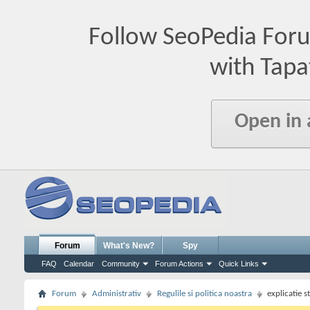
Follow SeoPedia For
with Tapa
Open in
Forum
What's New?
Spy
FAQ
Calendar
Community
Forum Actions
Quick Links
Forum
Administrativ
Regulile si politica noastra
explicatie s