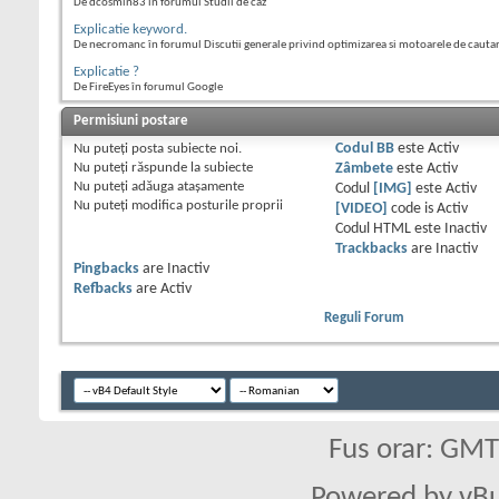
De dcosmin83 în forumul Studii de caz
Explicatie keyword.
De necromanc în forumul Discutii generale privind optimizarea si motoarele de cauta
Explicatie ?
De FireEyes în forumul Google
Permisiuni postare
Nu puteţi
posta subiecte noi.
Codul BB
este
Activ
Nu puteţi
răspunde la subiecte
Zâmbete
este
Activ
Nu puteţi
adăuga ataşamente
Codul
[IMG]
este
Activ
Nu puteţi
modifica posturile proprii
[VIDEO]
code is
Activ
Codul HTML este
Inactiv
Trackbacks
are
Inactiv
Pingbacks
are
Inactiv
Refbacks
are
Activ
Reguli Forum
Fus orar: GM
Powered by vBu